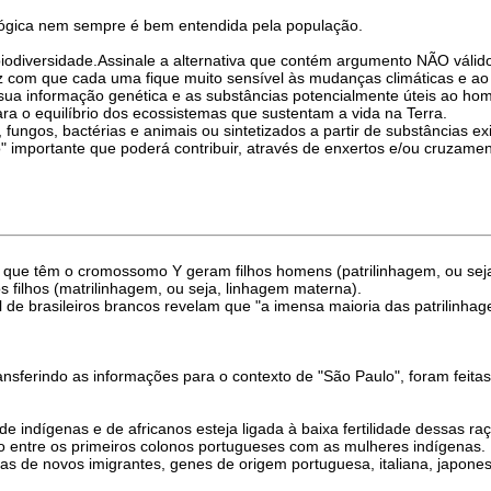
ológica nem sempre é bem entendida pela população.
iodiversidade.Assinale a alternativa que contém argumento NÃO válid
z com que cada uma fique muito sensível às mudanças climáticas e ao
ua informação genética e as substâncias potencialmente úteis ao ho
ara o equilíbrio dos ecossistemas que sustentam a vida na Terra.
 fungos, bactérias e animais ou sintetizados a partir de substâncias e
 importante que poderá contribuir, através de enxertos e/ou cruzamen
 que têm o cromossomo Y geram filhos homens (patrilinhagem, ou seja
s filhos (matrilinhagem, ou seja, linhagem materna).
e brasileiros brancos revelam que "a imensa maioria das patrilinhag
ansferindo as informações para o contexto de "São Paulo", foram feit
 indígenas e de africanos esteja ligada à baixa fertilidade dessas raç
do entre os primeiros colonos portugueses com as mulheres indígenas.
vas de novos imigrantes, genes de origem portuguesa, italiana, japones