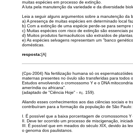
muitas espécies em processo de extinção.
A luta pela manutenção da variedade e da diversidade bi
Leia a seguir alguns argumentos sobre a manutenção da b
a) A presença de muitas espécies em determinado local fa
b) Com a extinção de uma espécie perde-se para sempre s
c) Muitas espécies com risco de extinção são essenciais p
d) Muitos produtos farmacêuticos são extraídos de plantas,
e) As espécies selvagens representam um "banco genético"
domésticas.
resposta:
[A]
(Cps-2004) Na fertilização humana só os espermatozóides
maternas presentes no óvulo são transferidas para todos o
Estudos envolvendo o cromossomo Y e o DNA mitocondrial d
ameríndia ou africana".
(adaptado de "Ciência Hoje" - n¡. 159).
Aliando esses conhecimentos aos das ciências sociais e tr
contribuíram para a formação da população de São Paulo:
I. É possível que a baixa porcentagem de cromossomos Y de
II. Deve ter ocorrido um processo de miscigenação, inicia
III. É possível que em meados do século XIX, devido às le
o genoma dos paulistanos.