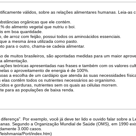
tificamente válidos, sobre as relações alimentares humanas. Leia-as co
ubstâncias orgânicas que ele contém.
 do alimento vegetal que nutriu o boi.
ais em boa quantidade.
, de arroz com feijão, possui todos os aminoácidos essenciais.
 que a mesma área utilizada como pasto.
to para o outro, chama-se cadeia alimentar.
o de muitos brasileiros, são apontadas medidas para um maior aprove
 da alimentação.
rmações teóricas apresentadas nas frases e também com os valores cul
s nelas o aproveitamento de energia é de 100%.
essoas a escolha de um cardápio que atenda às suas necessidades físi
is elas contêm todos os nutrientes necessários ao organismo.
ácidos e gorduras, nutrientes sem os quais as células morrem.
ente para as populações de baixa renda.
 diferença". Por exemplo, você já deve ter lido e ouvido falar sobre
banas. Segundo a Organização Mundial de Saúde (OMS), em 1990 exis
adamente 3.000 casos.
leishmania/Port/index.htm)