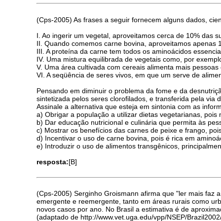
(Cps-2005) As frases a seguir fornecem alguns dados, cien
I. Ao ingerir um vegetal, aproveitamos cerca de 10% das s
II. Quando comemos carne bovina, aproveitamos apenas 1%
III. A proteína da carne tem todos os aminoácidos essenci
IV. Uma mistura equilibrada de vegetais como, por exemplo
V. Uma área cultivada com cereais alimenta mais pessoas
VI. A seqüência de seres vivos, em que um serve de alimen
Pensando em diminuir o problema da fome e da desnutriçã
sintetizada pelos seres clorofilados, e transferida pela via
Assinale a alternativa que esteja em sintonia com as info
a) Obrigar a população a utilizar dietas vegetarianas, poi
b) Dar educação nutricional e culinária que permita às p
c) Mostrar os benefícios das carnes de peixe e frango, po
d) Incentivar o uso de carne bovina, pois é rica em amino
e) Introduzir o uso de alimentos transgênicos, principalm
resposta:
[B]
(Cps-2005) Serginho Groismann afirma que "ler mais faz a
emergente e reemergente, tanto em áreas rurais como ur
novos casos por ano. No Brasil a estimativa é de aproxim
(adaptado de http://www.vet.uga.edu/vpp/NSEP/Brazil2002/