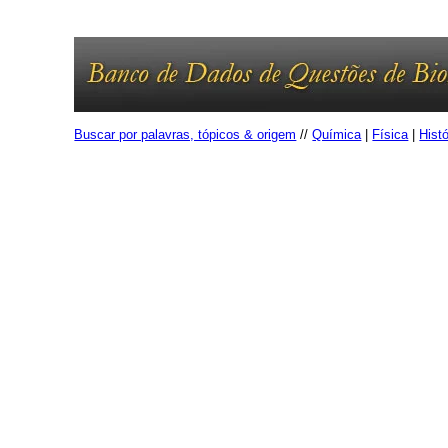
Buscar por palavras, tópicos & origem
//
Química
|
Física
|
Histó