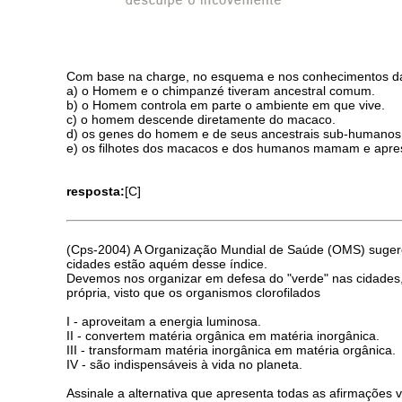
Com base na charge, no esquema e nos conhecimentos das
a) o Homem e o chimpanzé tiveram ancestral comum.
b) o Homem controla em parte o ambiente em que vive.
c) o homem descende diretamente do macaco.
d) os genes do homem e de seus ancestrais sub-humanos 
e) os filhotes dos macacos e dos humanos mamam e apres
resposta:
[C]
(Cps-2004) A Organização Mundial de Saúde (OMS) sugere o
cidades estão aquém desse índice.
Devemos nos organizar em defesa do "verde" nas cidades,
própria, visto que os organismos clorofilados
I - aproveitam a energia luminosa.
II - convertem matéria orgânica em matéria inorgânica.
III - transformam matéria inorgânica em matéria orgânica.
IV - são indispensáveis à vida no planeta.
Assinale a alternativa que apresenta todas as afirmações v