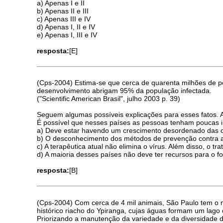
a) Apenas I e II
b) Apenas II e III
c) Apenas III e IV
d) Apenas I, II e IV
e) Apenas I, III e IV
resposta:
[E]
(Cps-2004) Estima-se que cerca de quarenta milhões de p
desenvolvimento abrigam 95% da população infectada.
("Scientific American Brasil", julho 2003 p. 39)
Seguem algumas possíveis explicações para esses fatos. As
É possível que nesses países as pessoas tenham poucas 
a) Deve estar havendo um crescimento desordenado das ci
b) O desconhecimento dos métodos de prevenção contra a 
c) A terapêutica atual não elimina o vírus. Além disso, o tr
d) A maioria desses países não deve ter recursos para o f
resposta:
[B]
(Cps-2004) Com cerca de 4 mil animais, São Paulo tem o m
histórico riacho do Ypiranga, cujas águas formam um lago 
Priorizando a manutenção da variedade e da diversidade 