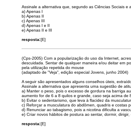
Assinale a alternativa que, segundo as Ciências Sociais e 
a) Apenas I
b) Apenas II
c) Apenas III
d) Apenas I e II
e) Apenas II e III
resposta:
[E]
(Cps-2005) Com a popularização do uso da Internet, acres
descuidada. Sentar de qualquer maneira e/ou deitar em po
pela utilização repetida do mouse
(adaptado de "Veja", edição especial Jovens, junho 2004)
A seguir são apresentados alguns conselhos úteis, extraído
Assinale a alternativa que apresenta uma sugestão de ati
a) Manter o peso, pois o excesso de gordura na barriga a
aumento for de 6 a 8 quilos e grande, caso seja acima de 8
b) Evitar o sedentarismo, que leva à flacidez da musculat
c) Reforçar a musculatura do abdômen, quadris e costas 
d) Renunciar ao tabagismo, pois a nicotina dificulta a vas
e) Criar novos hábitos de postura ao sentar, dormir, dirigi
resposta:
[E]