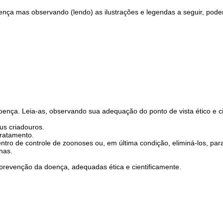
ença mas observando (lendo) as ilustrações e legendas a seguir, pode
ença. Leia-as, observando sua adequação do ponto de vista ético e cie
us criadouros.
tratamento.
ntro de controle de zoonoses ou, em última condição, eliminá-los, pa
nas.
prevenção da doença, adequadas ética e cientificamente.