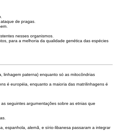
o.
 ataque de pragas.
mem.
xistentes nesses organismos.
tos, para a melhoria da qualidade genética das espécies
, linhagem paterna) enquanto só as mitocôndrias
ens é européia, enquanto a maioria das matrilinhagens é
as as seguintes argumentações sobre as etnias que
as.
a, espanhola, alemã, e sírio-libanesa passaram a integrar