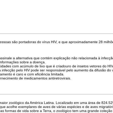
essoas são portadoras do vírus HIV, e que aproximadamente 28 milhõ
sinale a alternativa que contém explicação não relacionada à infecçã
informações sobre a doença.
dades com acúmulo de lixo que é criadouro de insetos vetores do HIV
infecção pelo HIV pode ser responsável pelo aumento da difusão do v
atamento é caro e com eficiência limitada.
ornecimento de medicamentos antiretrovirais.
aior zoológico da América Latina. Localizado em uma área de 824.529
que acolhe exemplares de aves de várias espécies e de aves migratóri
das formas de vida sobre a Terra, o zoológico tem uma grande coleçã