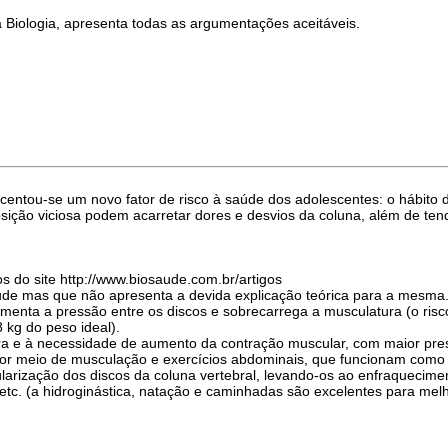
a Biologia, apresenta todas as argumentações aceitáveis.
centou-se um novo fator de risco à saúde dos adolescentes: o hábito 
sição viciosa podem acarretar dores e desvios da coluna, além de tend
s do site http://www.biosaude.com.br/artigos
tude mas que não apresenta a devida explicação teórica para a mesma
umenta a pressão entre os discos e sobrecarrega a musculatura (o ris
 kg do peso ideal).
ura e à necessidade de aumento da contração muscular, com maior press
por meio de musculação e exercícios abdominais, que funcionam como 
cularização dos discos da coluna vertebral, levando-os ao enfraquecime
r, etc. (a hidroginástica, natação e caminhadas são excelentes para mel