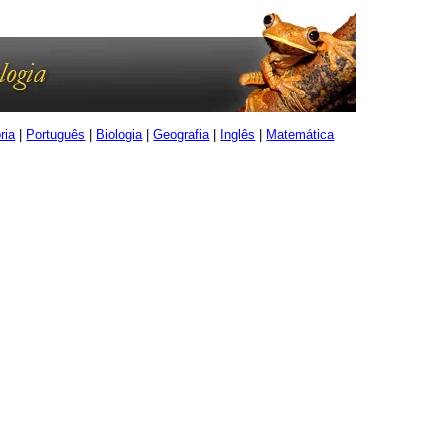
ria
|
Português
|
Biologia
|
Geografia
|
Inglês
|
Matemática