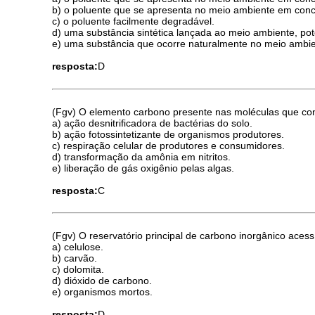
b) o poluente que se apresenta no meio ambiente em con
c) o poluente facilmente degradável.
d) uma substância sintética lançada ao meio ambiente, po
e) uma substância que ocorre naturalmente no meio ambie
resposta:
D
(Fgv) O elemento carbono presente nas moléculas que const
a) ação desnitrificadora de bactérias do solo.
b) ação fotossintetizante de organismos produtores.
c) respiração celular de produtores e consumidores.
d) transformação da amônia em nitritos.
e) liberação de gás oxigênio pelas algas.
resposta:
C
(Fgv) O reservatório principal de carbono inorgânico acess
a) celulose.
b) carvão.
c) dolomita.
d) dióxido de carbono.
e) organismos mortos.
resposta:
D