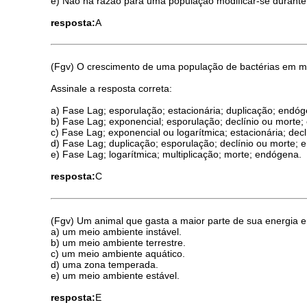
e) Não há razão para uma população modificar-se durante
resposta:
A
(Fgv) O crescimento de uma população de bactérias em meio
Assinale a resposta correta:
a) Fase Lag; esporulação; estacionária; duplicação; endó
b) Fase Lag; exponencial; esporulação; declínio ou morte
c) Fase Lag; exponencial ou logarítmica; estacionária; dec
d) Fase Lag; duplicação; esporulação; declínio ou morte;
e) Fase Lag; logarítmica; multiplicação; morte; endógena.
resposta:
C
(Fgv) Um animal que gasta a maior parte de sua energia 
a) um meio ambiente instável.
b) um meio ambiente terrestre.
c) um meio ambiente aquático.
d) uma zona temperada.
e) um meio ambiente estável.
resposta:
E