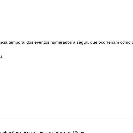
qüência temporal dos eventos numerados a seguir, que ocorreriam como
).
centrações desprezíveis, menores que 10ppm.