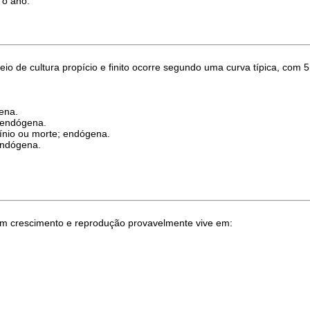
 o ano.
 de cultura propício e finito ocorre segundo uma curva típica, com 5 
gena.
; endógena.
línio ou morte; endógena.
 endógena.
em crescimento e reprodução provavelmente vive em: