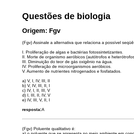
Questões de biologia
Origem: Fgv
(Fgv) Assinale a alternativa que relaciona a possível se
I. Proliferação de algas e bactérias fotossintetizantes.
II. Morte de organismo aeróbicos (autótrofos e heterótrofos
III. Diminuição do teor de gás oxigênio na água.
IV. Proliferação de microorganismos aeróbicos.
V. Aumento de nutrientes nitrogenados e fosfatados.
a) V, I, IV, III, II
b) V, IV, III, II, I
c) IV, I, II, III, V
d) I, III, II, IV, V
e) IV, III, V, II, I
resposta:
A
(Fgv) Poluente qualitativo é:
a) o poluente que se apresenta no meio ambiente em con