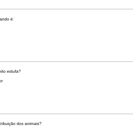
uando é:
ito estufa?
or
tribuição dos animais?