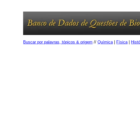
Buscar por palavras, tópicos & origem
//
Química
|
Física
|
Histó