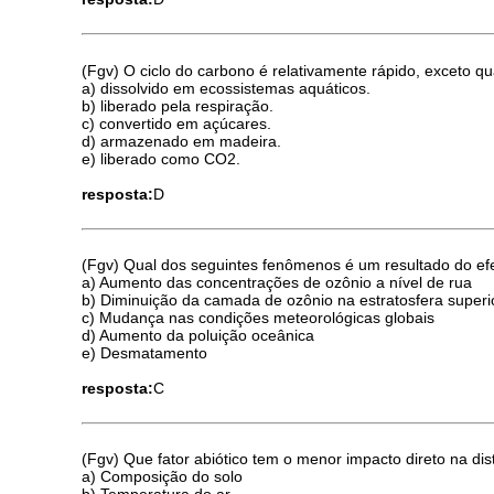
(Fgv) O ciclo do carbono é relativamente rápido, exceto q
a) dissolvido em ecossistemas aquáticos.
b) liberado pela respiração.
c) convertido em açúcares.
d) armazenado em madeira.
e) liberado como CO2.
resposta:
D
(Fgv) Qual dos seguintes fenômenos é um resultado do efe
a) Aumento das concentrações de ozônio a nível de rua
b) Diminuição da camada de ozônio na estratosfera superi
c) Mudança nas condições meteorológicas globais
d) Aumento da poluição oceânica
e) Desmatamento
resposta:
C
(Fgv) Que fator abiótico tem o menor impacto direto na dis
a) Composição do solo