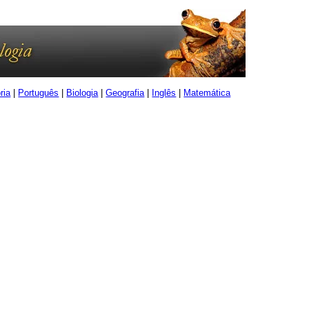
ria
|
Português
|
Biologia
|
Geografia
|
Inglês
|
Matemática