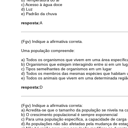
b) Temperatura do ar
c) Acesso à água doce
d) Luz
e) Padrão da chuva
resposta:
A
(Fgv) Indique a afirmativa correta.
Uma população compreende:
a) Todos os organismos que vivem em uma área específic
b) Organismos que estejam interagindo entre si em um lug
c) Tipos semelhantes de organismos em um lugar
d) Todos os membros das mesmas espécies que habitam u
e) Todos os animais que vivem em uma determinada regiã
resposta:
D
(Fgv) Indique a afirmativa correta:
a) Acredita-se que o tamanho da população se nivela na 
b) O crescimento populacional é sempre exponencial
c) Para uma população específica, a capacidade de carga
d) As populações não são afetadas pela mudança de esta