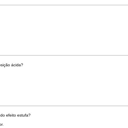
osição ácida?
do efeito estufa?
or.