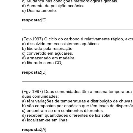
c) Mudança nas condições meteorológicas globais.
d) Aumento da poluição oceânica.
e) Desmatamento.
resposta:
[C]
(Fgv-1997) O ciclo do carbono é relativamente rápido, exc
a) dissolvido em ecossistemas aquáticos.
b) liberado pela respiração.
c) convertido em açúcares.
d) armazenado em madeira.
e) liberado como CO‚.
resposta:
[D]
(Fgv-1997) Duas comunidades têm a mesma temperatura e pr
duas comunidades:
a) têm variações de temperaturas e distribuição de chuvas
b) são compostas por espécies que têm taxas de dispersão
c) encontram-se em continentes diferentes.
d) recebem quantidades diferentes de luz solar.
e) localizam-se em ilhas.
resposta:
[A]