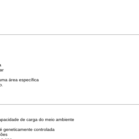
a
ar
ma área específica
o.
capacidade de carga do meio ambiente
 é geneticamente controlada
ções