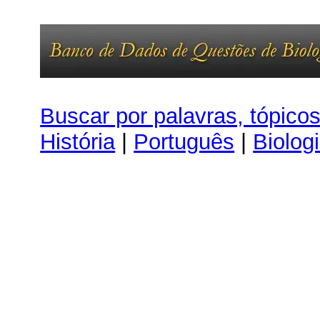
Buscar por palavras, tópico
História
|
Português
|
Biolog