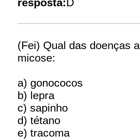
resposta:
D
(Fei) Qual das doenças a
micose:
a) gonococos
b) lepra
c) sapinho
d) tétano
e) tracoma