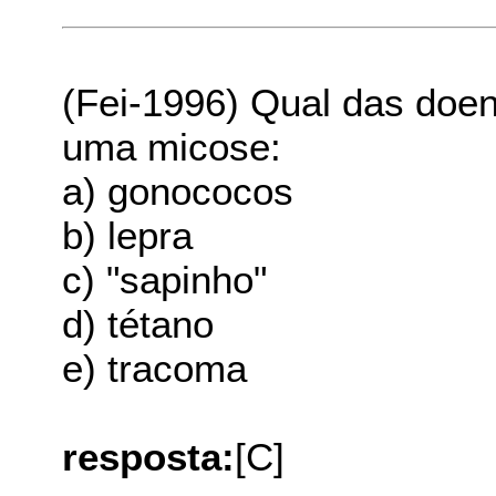
(Fei-1996) Qual das doen
uma micose:
a) gonococos
b) lepra
c) "sapinho"
d) tétano
e) tracoma
resposta:
[C]