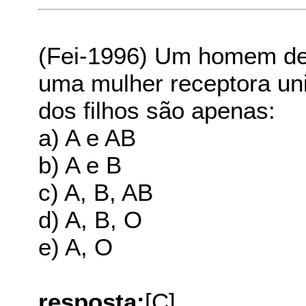
(Fei-1996) Um homem de
uma mulher receptora uni
dos filhos são apenas:
a) A e AB
b) A e B
c) A, B, AB
d) A, B, O
e) A, O
resposta:
[C]