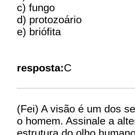
c) fungo
d) protozoário
e) briófita
resposta:
C
(Fei) A visão é um dos s
o homem. Assinale a alte
estrutura do olho humano