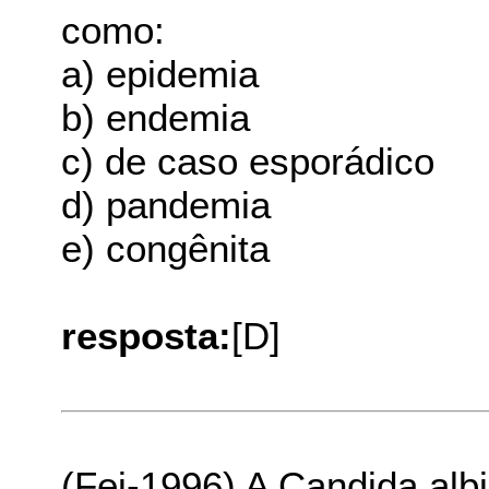
como:
a) epidemia
b) endemia
c) de caso esporádico
d) pandemia
e) congênita
resposta:
[D]
(Fei-1996) A Candida al