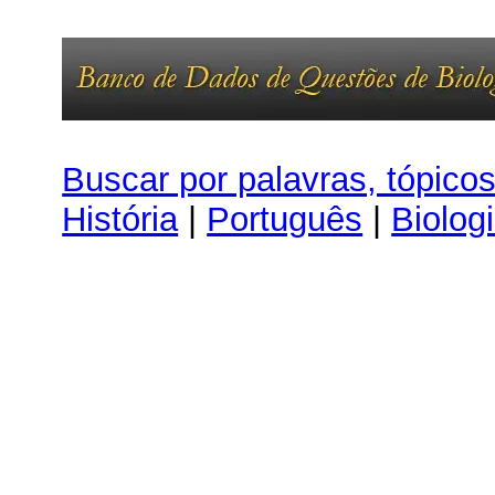
Buscar por palavras, tópico
História
|
Português
|
Biolog