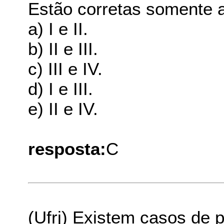
Estão corretas somente a
a) I e II.
b) II e III.
c) III e IV.
d) I e III.
e) II e IV.
resposta:
C
(Ufrj) Existem casos de