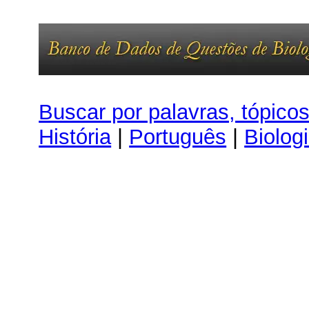
Buscar por palavras, tópico
História
|
Português
|
Biolog