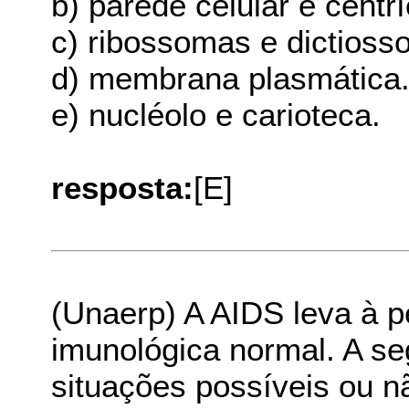
b) parede celular e centrí
c) ribossomas e dictioss
d) membrana plasmática
e) nucléolo e carioteca.
resposta:
[E]
(Unaerp) A AIDS leva à p
imunológica normal. A se
situações possíveis ou 