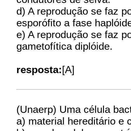
d) A reprodução se faz 
esporófito a fase haplóid
e) A reprodução se faz p
gametofítica diplóide.
resposta:
[A]
(Unaerp) Uma célula bact
a) material hereditário e 