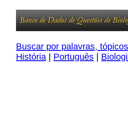
Buscar por palavras, tópico
História
|
Português
|
Biolog