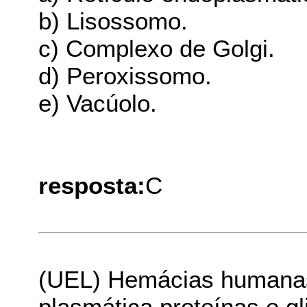
b) Lisossomo.
c) Complexo de Golgi.
d) Peroxissomo.
e) Vacúolo.
resposta:
C
(UEL) Hemácias humana
plasmática proteínas e g