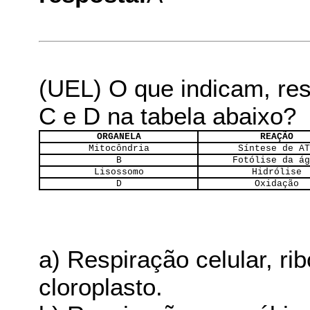
(UEL) O que indicam, res
C e D na tabela abaixo?
ORGANELA
REAÇÃO
Mitocôndria
Síntese de A
B
Fotólise da á
Lisossomo
Hidrólise
D
Oxidação
a) Respiração celular, ri
cloroplasto.