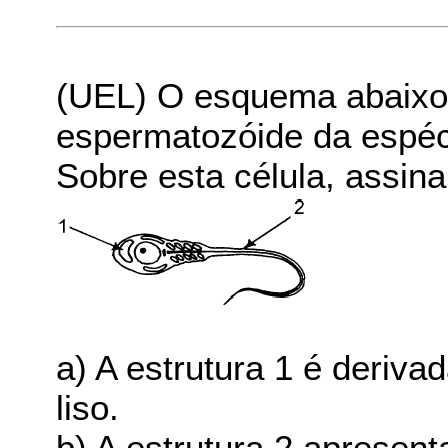
(UEL) O esquema abaixo
espermatozóide da espé
Sobre esta célula, assinal
a) A estrutura 1 é deriva
liso.
b) A estrutura 2 apresen