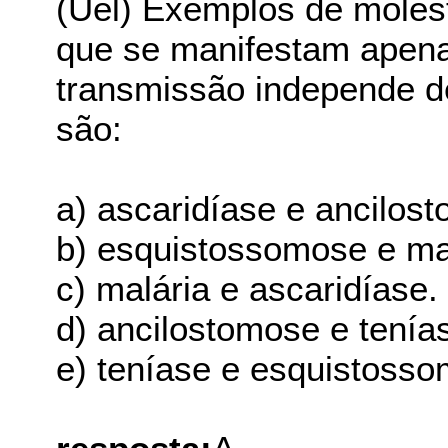
(Uel) Exemplos de molést
que se manifestam apena
transmissão independe de
são:
a) ascaridíase e ancilos
b) esquistossomose e ma
c) malária e ascaridíase.
d) ancilostomose e tenía
e) teníase e esquistoss