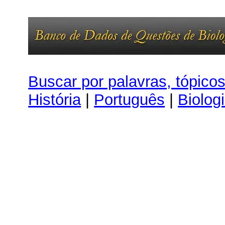
Buscar por palavras, tópico
História
|
Português
|
Biolog