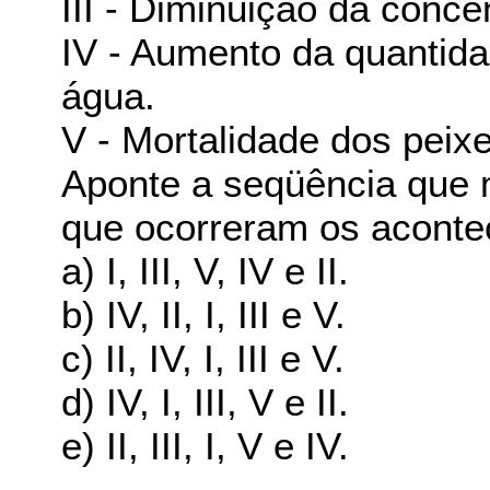
III - Diminuição da conc
IV - Aumento da quantida
água.
V - Mortalidade dos peixe
Aponte a seqüência que 
que ocorreram os aconte
a) I, III, V, IV e II.
b) IV, II, I, III e V.
c) II, IV, I, III e V.
d) IV, I, III, V e II.
e) II, III, I, V e IV.