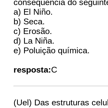
conseqüência do seguint
a) El Niño.
b) Seca.
c) Erosão.
d) La Niña.
e) Poluição química.
resposta:
C
(Uel) Das estruturas celu