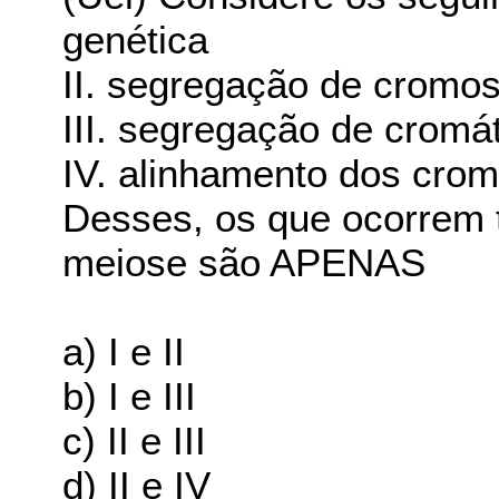
genética
II. segregação de crom
III. segregação de cromá
IV. alinhamento dos crom
Desses, os que ocorrem 
meiose são APENAS
a) I e II
b) I e III
c) II e III
d) II e IV