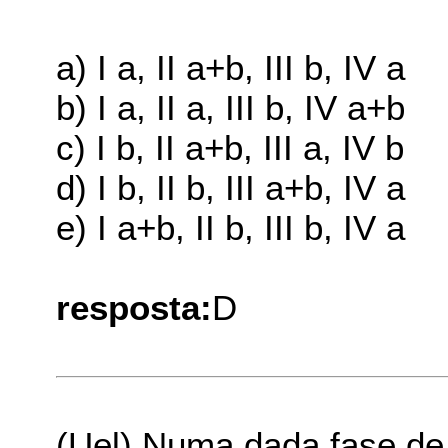
a) I a, II a+b, III b, IV a
b) I a, II a, III b, IV a+b
c) I b, II a+b, III a, IV b
d) I b, II b, III a+b, IV a
e) I a+b, II b, III b, IV a
resposta:
D
(Uel) Numa dada fase de