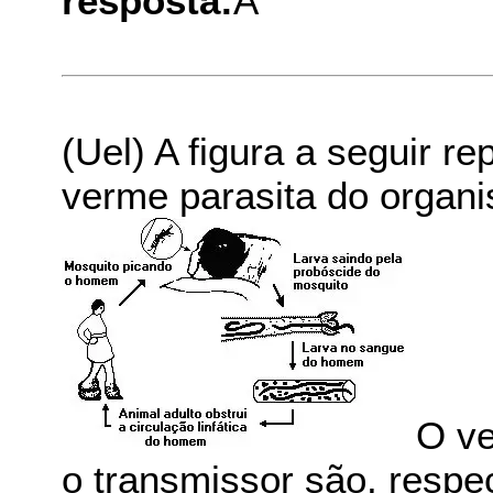
resposta:
A
(Uel) A figura a seguir r
verme parasita do organ
O ve
o transmissor são, respe