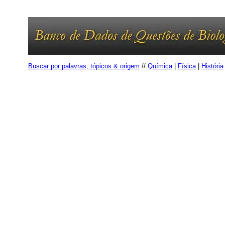
Buscar por palavras, tópicos & origem
//
Química
|
Física
|
História