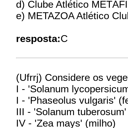
d) Clube Atlético METÁF
e) METAZOA Atlético Cl
resposta:
C
(Ufrrj) Considere os vege
I - 'Solanum lycopersicum
I - 'Phaseolus vulgaris' (f
III - 'Solanum tuberosum'
IV - 'Zea mays' (milho)