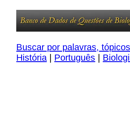
Buscar por palavras, tópico
História
|
Português
|
Biolog