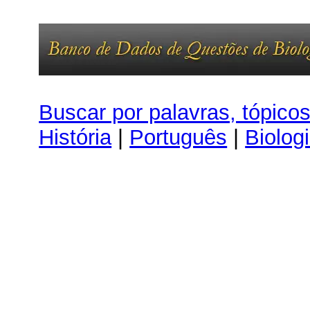
Buscar por palavras, tópico
História
|
Português
|
Biolog