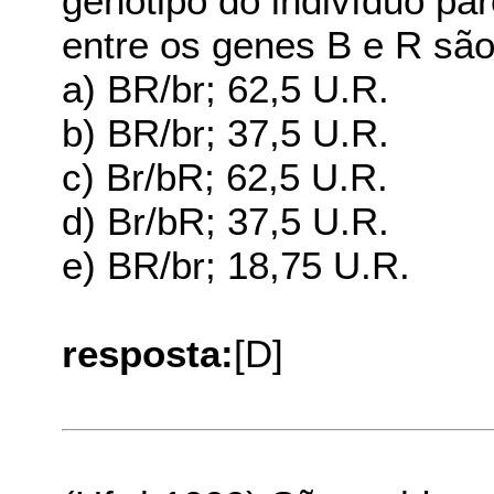
genótipo do indivíduo pare
entre os genes B e R sã
a) BR/br; 62,5 U.R.
b) BR/br; 37,5 U.R.
c) Br/bR; 62,5 U.R.
d) Br/bR; 37,5 U.R.
e) BR/br; 18,75 U.R.
resposta:
[D]