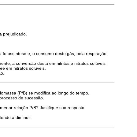
a prejudicado.
a fotossíntese e, o consumo deste gás, pela respiração
e, a conversão desta em nitritos e nitratos solúveis
re em nitratos solúveis.
ão.
biomassa (P/B) se modifica ao longo do tempo.
 processo de sucessão.
enor relação P/B? Justifique sua resposta.
ende a diminuir.