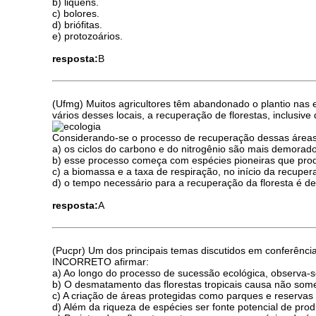
b) liquens.
c) bolores.
d) briófitas.
e) protozoários.
resposta:
B
(Ufmg) Muitos agricultores têm abandonado o plantio nas
vários desses locais, a recuperação de florestas, inclusiv
Considerando-se o processo de recuperação dessas áre
a) os ciclos do carbono e do nitrogênio são mais demorado
b) esse processo começa com espécies pioneiras que pr
c) a biomassa e a taxa de respiração, no início da recuper
d) o tempo necessário para a recuperação da floresta é d
resposta:
A
(Pucpr) Um dos principais temas discutidos em conferênci
INCORRETO afirmar:
a) Ao longo do processo de sucessão ecológica, observa-s
b) O desmatamento das florestas tropicais causa não som
c) A criação de áreas protegidas como parques e reserva
d) Além da riqueza de espécies ser fonte potencial de pro