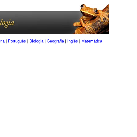
ria
|
Português
|
Biologia
|
Geografia
|
Inglês
|
Matemática