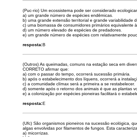
(Puc-rio) Um ecossistema pode ser considerado ecologicam
a) um grande número de espécies endêmicas.
b) uma grande extensão territorial e grande variabilidade d
c) uma biomassa de consumidores primários equivalente à
d) um número elevado de espécies de predadores.
e) um grande número de espécies com relativamente pouc
resposta:
B
(Outros) As queimadas, comuns na estação seca em diversa
CORRETO afirmar que:
a) com o passar do tempo, ocorrerá sucessão primária.
b) após o estabelecimento dos líquens, ocorrerá a instala
c) a comunidade clímax será a primeira a se restabelecer.
d) somente após o retorno dos animais é que as plantas vo
e) a colonização por espécies pioneiras facilitará o estabe
resposta:
E
(Ufc) São organismos pioneiros na sucessão ecológica, qu
algas envolvidas por filamentos de fungos. Esta caracteriz
a) micorrizas.