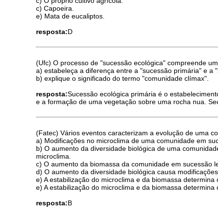
c) O próprio cultivo agrícola.
c) Capoeira.
e) Mata de eucaliptos.
resposta:
D
(Ufc) O processo de "sucessão ecológica" compreende um
a) estabeleça a diferença entre a "sucessão primária" e a
b) explique o significado do termo "comunidade clímax".
resposta:
Sucessão ecológica primária é o estabelecime
e a formação de uma vegetação sobre uma rocha nua. Secu
(Fatec) Vários eventos caracterizam a evolução de uma co
a) Modificações no microclima de uma comunidade em suc
b) O aumento da diversidade biológica de uma comunida
microclima.
c) O aumento da biomassa da comunidade em sucessão leva
d) O aumento da diversidade biológica causa modificaçõ
e) A estabilização do microclima e da biomassa determin
e) A estabilização do microclima e da biomassa determin
resposta:
B