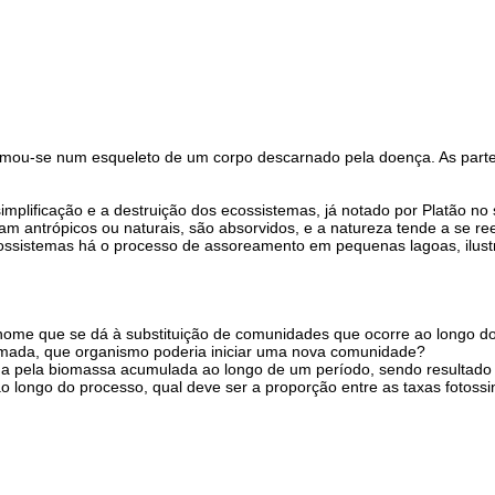
sformou-se num esqueleto de um corpo descarnado pela doença. As par
lificação e a destruição dos ecossistemas, já notado por Platão no s
am antrópicos ou naturais, são absorvidos, e a natureza tende a se re
ossistemas há o processo de assoreamento em pequenas lagoas, ilust
o nome que se dá à substituição de comunidades que ocorre ao longo 
rmada, que organismo poderia iniciar uma nova comunidade?
a pela biomassa acumulada ao longo de um período, sendo resultado da
ao longo do processo, qual deve ser a proporção entre as taxas fotossi