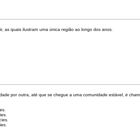
r, as quais ilustram uma única região ao longo dos anos.
idade por outra, até que se chegue a uma comunidade estável, é cha
es.
ies.
cies.
ies.