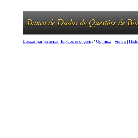
Buscar por palavras, tópicos & origem
//
Química
|
Física
|
Histó