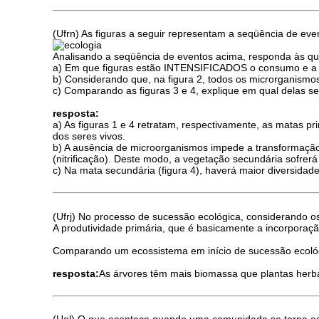
(Ufrn) As figuras a seguir representam a seqüência de e
Analisando a seqüência de eventos acima, responda às qu
a) Em que figuras estão INTENSIFICADOS o consumo e a p
b) Considerando que, na figura 2, todos os microrganismos 
c) Comparando as figuras 3 e 4, explique em qual delas se
resposta:
a) As figuras 1 e 4 retratam, respectivamente, as matas p
dos seres vivos.
b) A ausência de microorganismos impede a transformação 
(nitrificação). Deste modo, a vegetação secundária sofrerá
c) Na mata secundária (figura 4), haverá maior diversidad
(Ufrj) No processo de sucessão ecológica, considerando o
A produtividade primária, que é basicamente a incorporaç
Comparando um ecossistema em início de sucessão ecológ
resposta:
As árvores têm mais biomassa que plantas herbá
(Uel) O que acontece quando uma comunidade se torna est