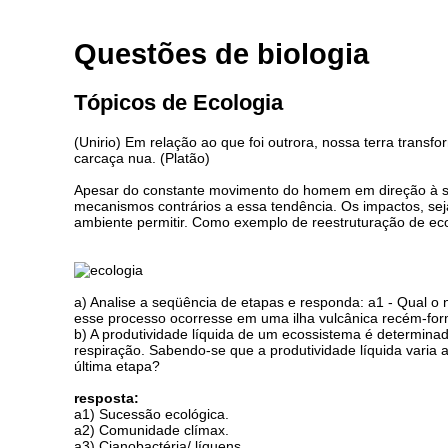
Questões de biologia
Tópicos de Ecologia
(Unirio) Em relação ao que foi outrora, nossa terra tran
carcaça nua. (Platão)
Apesar do constante movimento do homem em direção à simp
mecanismos contrários a essa tendência. Os impactos, sej
ambiente permitir. Como exemplo de reestruturação de ec
a) Analise a seqüência de etapas e responda: a1 - Qual 
esse processo ocorresse em uma ilha vulcânica recém-fo
b) A produtividade líquida de um ecossistema é determinad
respiração. Sabendo-se que a produtividade líquida varia 
última etapa?
resposta:
a1) Sucessão ecológica.
a2) Comunidade clímax.
a3) Cianobactéria/ líquens.