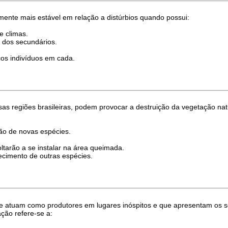
ente mais estável em relação a distúrbios quando possui:
e climas.
 dos secundários.
os indivíduos em cada.
s regiões brasileiras, podem provocar a destruição da vegetação nat
ção de novas espécies.
ltarão a se instalar na área queimada.
lecimento de outras espécies.
e atuam como produtores em lugares inóspitos e que apresentam os sor
ação refere-se a: