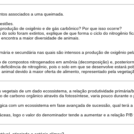
ventos associados a uma queimada.
estões.
rodução de oxigênio e de gás carbônico? Por que isso ocorre?
do solo foram extintos, explique de que forma o ciclo do nitrogênio fic
 encontra a maior diversidade de animais.
rimária e secundária nas quais são intensos a produção de oxigênio pel
de compostos nitrogenados em amônia (decomposição) e, posteriorment
 deficiência de nitrogênio, pois o solo em que se desenvolve estará pob
e animal devido à maior oferta de alimento, representado pela vegetaç
s vegetais de um dado ecossistema, a relação produtividade primária/
ão de carbono orgânico através da fotossíntese, varia pouco durante o
ica com um ecossistema em fase avançada de sucessão, qual terá a m
ceas, logo o valor do denominador tende a aumentar e a relação P/B t
ável, atingindo o estágio clímax?