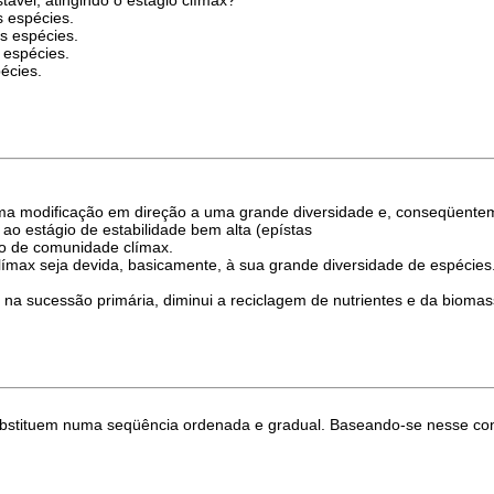
 espécies.
as espécies.
 espécies.
écies.
ma modificação em direção a uma grande diversidade e, conseqüentem
ao estágio de estabilidade bem alta (epístas
gio de comunidade clímax.
clímax seja devida, basicamente, à sua grande diversidade de espécie
 na sucessão primária, diminui a reciclagem de nutrientes e da biomas
bstituem numa seqüência ordenada e gradual. Baseando-se nesse con