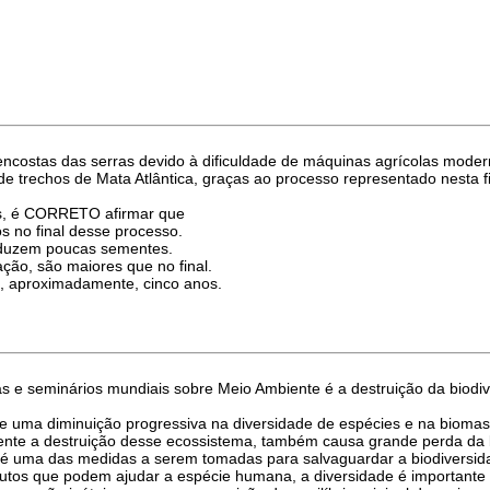
 encostas das serras devido à dificuldade de máquinas agrícolas mod
e de trechos de Mata Atlântica, graças ao processo representado nesta f
as, é CORRETO afirmar que
s no final desse processo.
oduzem poucas sementes.
ação, são maiores que no final.
e, aproximadamente, cinco anos.
as e seminários mundiais sobre Meio Ambiente é a destruição da biodi
e uma diminuição progressiva na diversidade de espécies e na biomass
ente a destruição desse ecossistema, também causa grande perda da b
s é uma das medidas a serem tomadas para salvaguardar a biodiversid
dutos que podem ajudar a espécie humana, a diversidade é importante 