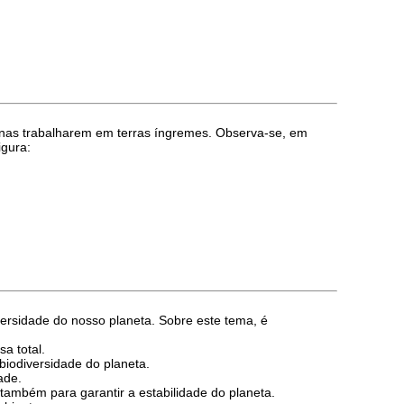
ernas trabalharem em terras íngremes. Observa-se, em
igura:
versidade do nosso planeta. Sobre este tema, é
a total.
iodiversidade do planeta.
ade.
também para garantir a estabilidade do planeta.