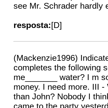
see Mr. Schrader hardly 
resposta:
[D]
(Mackenzie1996) Indicate 
completes the following s
me_______ water? I m so t
money. I need more. III 
than John? Nobody I thin
came to the party yesterda