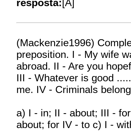
resposta:
[A]
(Mackenzie1996) Complet
preposition. I - My wife wa
abroad. II - Are you hopefu
III - Whatever is good .....
me. IV - Criminals belong ..
a) I - in; II - about; III - for
about; for IV - to c) I - with