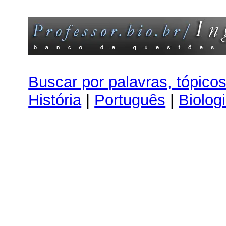
Buscar por palavras, tópico
História
|
Português
|
Biolog