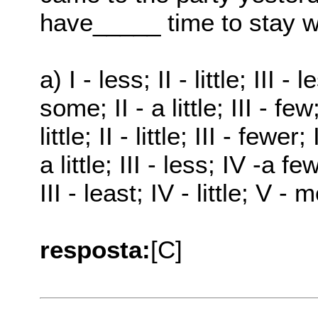
have_____ time to stay w
a) I - less; II - little; III 
some; II - a little; III - few
little; II - little; III - fewer
a little; III - less; IV -a fe
III - least; IV - little; V - 
resposta:
[C]