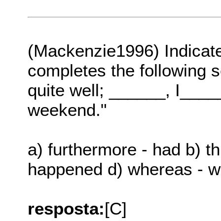
(Mackenzie1996) Indicate 
completes the following s
quite well; ______, I____
weekend."
a) furthermore - had b) th
happened d) whereas - wai
resposta:
[C]