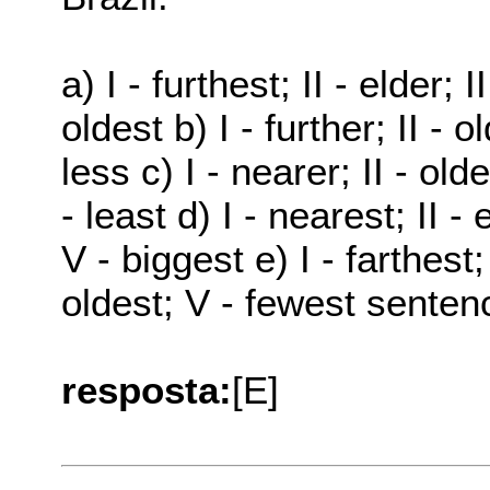
a) I - furthest; II - elder; 
oldest b) I - further; II - o
less c) I - nearer; II - olde
- least d) I - nearest; II - 
V - biggest e) I - farthest; 
oldest; V - fewest senten
resposta:
[E]