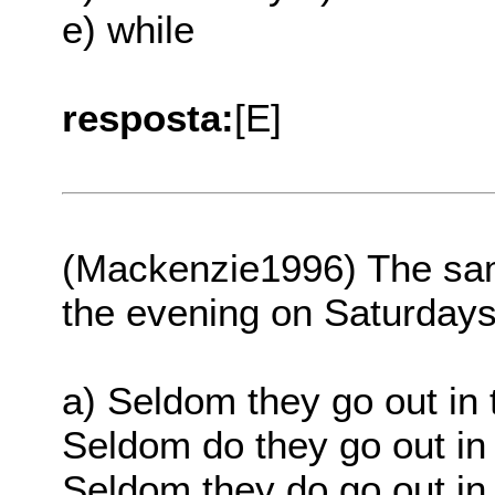
e) while
resposta:
[E]
(Mackenzie1996) The sam
the evening on Saturdays"
a) Seldom they go out in
Seldom do they go out in
Seldom they do go out in