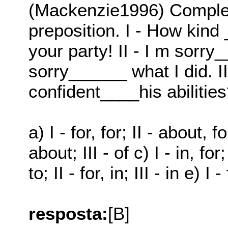
(Mackenzie1996) Complet
preposition. I - How kind
your party! II - I m sorr
sorry______ what I did. III
confident____his abilitie
a) I - for, for; II - about, fo
about; III - of c) I - in, for;
to; II - for, in; III - in e) I -
resposta:
[B]