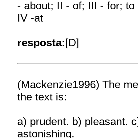
- about; II - of; III - for; to 
IV -at
resposta:
[D]
(Mackenzie1996) The mean
the text is:
a) prudent. b) pleasant. c
astonishing.