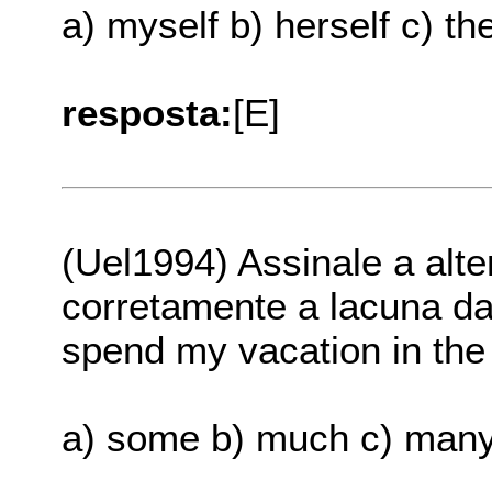
a) myself b) herself c) t
resposta:
[E]
(Uel1994) Assinale a alt
corretamente a lacuna da f
spend my vacation in the c
a) some b) much c) many 