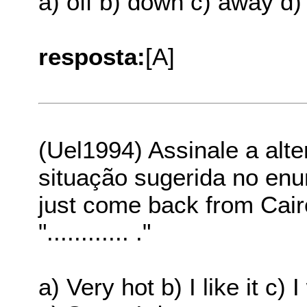
a) off b) down c) away d) 
resposta:
[A]
(Uel1994) Assinale a alt
situação sugerida no enu
just come back from Cair
"............ ."
a) Very hot b) I like it c) 