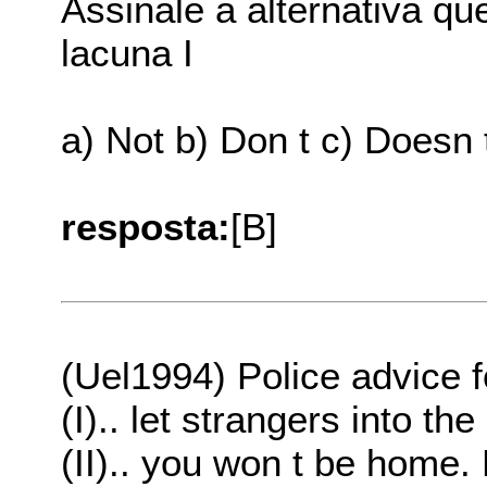
Assinale a alternativa q
lacuna I
a) Not b) Don t c) Doesn 
resposta:
[B]
(Uel1994) Police advice fo
(I).. let strangers into th
(II).. you won t be home.