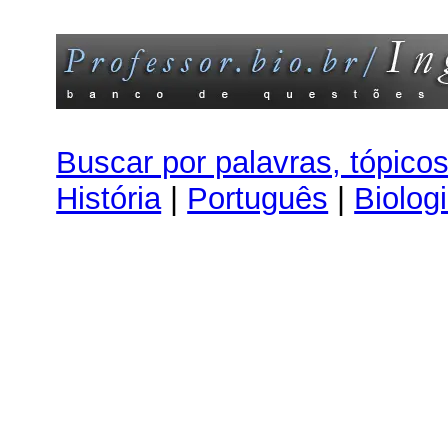
Buscar por palavras, tópico
História
|
Português
|
Biolog