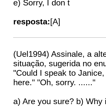
e) Sorry, I don t
resposta:
[A]
(Uel1994) Assinale, a al
situação, sugerida no en
"Could I speak to Janice,
here." "Oh, sorry. ......"
a) Are you sure? b) Why i