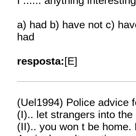
I ...... anything interest
a) had b) have not c) hav
had
resposta:
[E]
(Uel1994) Police advice fo
(I).. let strangers into th
(II).. you won t be home.