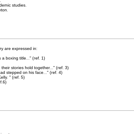
.
demic studies.
eton.
ry are expressed in:
 boxing title..." (ref. 1)
heir stories hold together..." (ref. 3)
ad stepped on his face..." (ref. 4)
lly. " (ref. 5)
f.6)