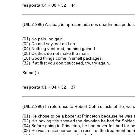
resposta:
04 + 08 + 32 = 44
(Ufba1996) A situação apresentada nos quadrinhos pode se
(01) No pain, no gain.
(02) Do as I say, not as I do.
(04) Nothing ventured, nothing gained.
(08) Clothes do not make the man.
(16) Good things come in small packages.
(32) If at first you don t succeed, try, try again.
Soma ( )
resposta:
01 + 04 + 32 = 37
(Ufba1996) In reference to Robert Cohn s facts of life, we c
(01) He chose to be a boxer at Princeton because he was a
(02) His boxing title showed the devotion he had for Spider 
(04) Before going to Princeton, he had never felt bad for b
(08) He was a nice person as a result of the treatment he r