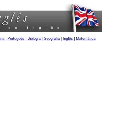
ria
|
Português
|
Biologia
|
Geografia
|
Inglês
|
Matemática