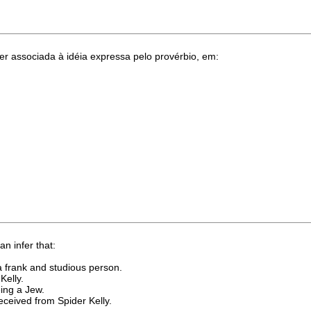
r associada à idéia expressa pelo provérbio, em:
an infer that:
 frank and studious person.
Kelly.
eing a Jew.
eceived from Spider Kelly.