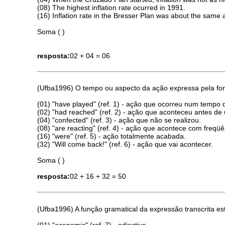
(08) The highest inflation rate ocurred in 1991.
(16) Inflation rate in the Bresser Plan was about the same 
Soma ( )
resposta:
02 + 04 = 06
(Ufba1996) O tempo ou aspecto da ação expressa pela form
(01) "have played" (ref. 1) - ação que ocorreu num tempo
(02) "had reached" (ref. 2) - ação que aconteceu antes de
(04) "confected" (ref. 3) - ação que não se realizou.
(08) "are reacting" (ref. 4) - ação que acontece com freqüê
(16) "were" (ref. 5) - ação totalmente acabada.
(32) "Will come back!" (ref. 6) - ação que vai acontecer.
Soma ( )
resposta:
02 + 16 + 32 = 50
(Ufba1996) A função gramatical da expressão transcrita es
(01) "economic" (ref. 7) - adjective