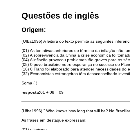
Questões de inglês
Origem:
(Ufba1996) A leitura do texto permite as seguintes inferênc
(01) As tentativas anteriores de término da inflação não f
(02) A sobrevivência da China à crise econômica foi tomad
(04) A inflação provocou problemas tão graves para os sérv
(08) 0 povo brasileiro nutre esperança no sucesso do Plan
(16) 0 Plano foi elaborado para atender necessidades do 
(32) Economistas estrangeiros têm desaconselhado investi
Soma ( )
resposta:
01 + 08 = 09
(Ufba1996) " Who knows how long that will be? No Brazilia
As frases em destaque expressam:
(01) otimismo.