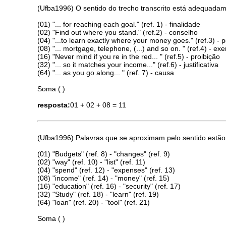
(Ufba1996) O sentido do trecho transcrito está adequadam
(01) "... for reaching each goal." (ref. 1) - finalidade
(02) "Find out where you stand." (ref.2) - conselho
(04) "...to learn exactly where your money goes." (ref.3) - p
(08) "... mortgage, telephone, (...) and so on. " (ref.4) - ex
(16) "Never mind if you re in the red... " (ref.5) - proibição
(32) "... so it matches your income..." (ref.6) - justificativa
(64) "... as you go along... " (ref. 7) - causa
Soma ( )
resposta:
01 + 02 + 08 = 11
(Ufba1996) Palavras que se aproximam pelo sentido estão
(01) "Budgets" (ref. 8) - "changes" (ref. 9)
(02) "way" (ref. 10) - "list" (ref. 11)
(04) "spend" (ref. 12) - "expenses" (ref. 13)
(08) "income" (ref. 14) - "money" (ref. 15)
(16) "education" (ref. 16) - "security" (ref. 17)
(32) "Study" (ref. 18) - "learn" (ref. 19)
(64) "loan" (ref. 20) - "tool" (ref. 21)
Soma ( )