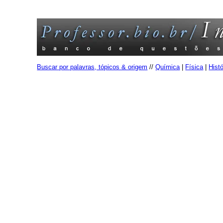
Buscar por palavras, tópicos & origem
//
Química
|
Física
|
Histó