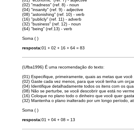
(02) "madness" (ref. 8) - noun
(04) "insanity" (ref. 9) - adjective
(08) "astonishing" (ref. 10) - verb
(16) "publicly" (ref. 11) - adverb
(32) "business" (ref. 12) - noun
(64) "being" (ref.13) - verb
Soma ( )
resposta:
01 + 02 + 16 + 64 = 83
(Ufba1996) É uma recomendação do texto:
(01) Especifique, primeiramente, quais as metas que você p
(02) Gaste cada vez menos, para que você tenha um orçam
(04) Identifique detalhadamente todos os itens com os qua
(08) Não se perturbe, se você descobrir que está no verme
(16) Coloque no plano todo o dinheiro que você quer gast
(32) Mantenha o plano inalterado por um longo período, at
Soma ( )
resposta:
01 + 04 + 08 = 13