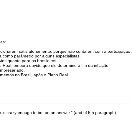
ias:
uncionaram satisfatoriamente, porque não contaram com a participação a
a como parâmetro por alguns especialistas.
ios quanto para os brasileiros.
o Real, embora duvide que ele determine o fim da inflação.
empresariado.
mentos no Brasil, após o Plano Real.
n is crazy enough to bet on an answer." (and of 5th paragraph)