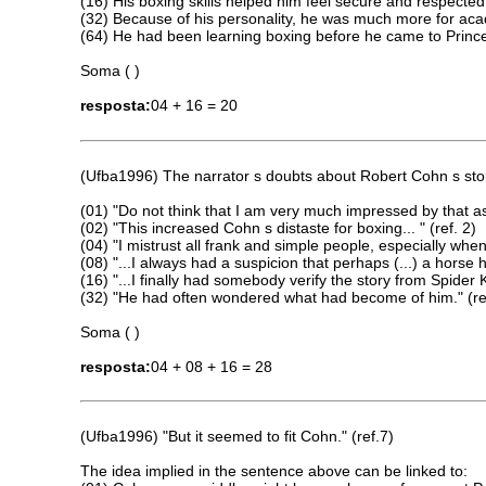
(16) His boxing skills helped him feel secure and respected
(32) Because of his personality, he was much more for aca
(64) He had been learning boxing before he came to Princ
Soma ( )
resposta:
04 + 16 = 20
(Ufba1996) The narrator s doubts about Robert Cohn s sto
(01) "Do not think that I am very much impressed by that as a
(02) "This increased Cohn s distaste for boxing... " (ref. 2)
(04) "I mistrust all frank and simple people, especially when t
(08) "...I always had a suspicion that perhaps (...) a horse h
(16) "...I finally had somebody verify the story from Spider Ke
(32) "He had often wondered what had become of him." (re
Soma ( )
resposta:
04 + 08 + 16 = 28
(Ufba1996) "But it seemed to fit Cohn." (ref.7)
The idea implied in the sentence above can be linked to: