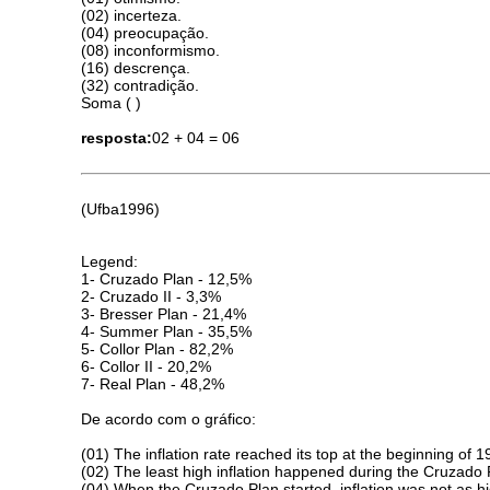
(02) incerteza.
(04) preocupação.
(08) inconformismo.
(16) descrença.
(32) contradição.
Soma ( )
resposta:
02 + 04 = 06
(Ufba1996)
Legend:
1- Cruzado Plan - 12,5%
2- Cruzado II - 3,3%
3- Bresser Plan - 21,4%
4- Summer Plan - 35,5%
5- Collor Plan - 82,2%
6- Collor II - 20,2%
7- Real Plan - 48,2%
De acordo com o gráfico:
(01) The inflation rate reached its top at the beginning of 1
(02) The least high inflation happened during the Cruzado 
(04) When the Cruzado Plan started, inflation was not as h