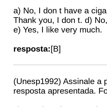
a) No, I don t have a cigar
Thank you, I don t. d) No,
e) Yes, I like very much.
resposta:
[B]
(Unesp1992) Assinale a p
resposta apresentada. F