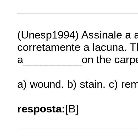
(Unesp1994) Assinale a a
corretamente a lacuna. Th
a__________on the carpe
a) wound. b) stain. c) rem
resposta:
[B]