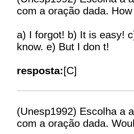
com a oração dada. How
a) I forgot! b) It is easy!
know. e) But I don t!
resposta:
[C]
(Unesp1992) Escolha a al
com a oração dada. Would