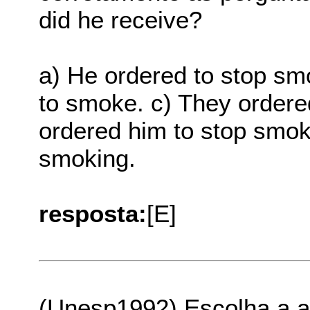
did he receive?
a) He ordered to stop sm
to smoke. c) They ordere
ordered him to stop smok
smoking.
resposta:
[E]
(Unesp1992) Escolha a a