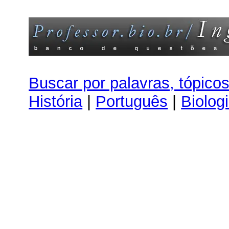
Buscar por palavras, tópico
História
|
Português
|
Biolog