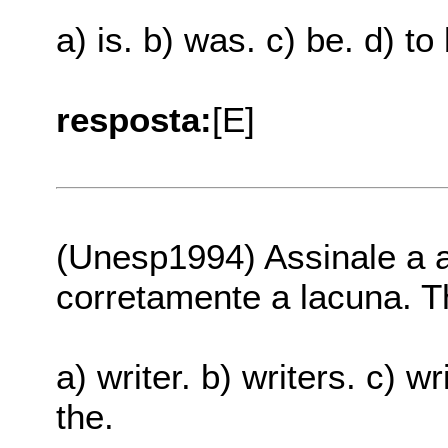
a) is. b) was. c) be. d) to
resposta:
[E]
(Unesp1994) Assinale a a
corretamente a lacuna. 
a) writer. b) writers. c) wr
the.