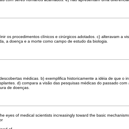
finir os procedimentos clínicos e cirúrgicos adotados. c) alteravam a
ida, a doença e a morte como campo de estudo da biologia.
escobertas médicas. b) exemplifica historicamente a idéia de que o i
splantes. d) compara a visão das pesquisas médicas do passado com a
cura de doenças.
he eyes of medical scientists increasingly toward the basic mechanisms
or
tead of.