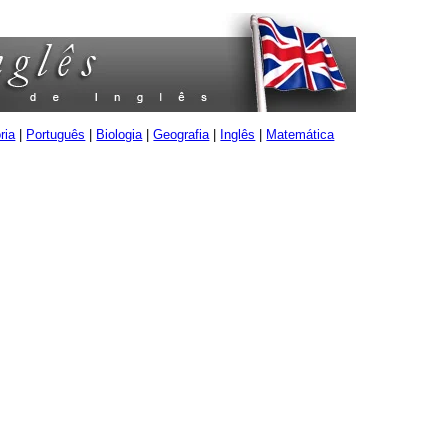
ria
|
Português
|
Biologia
|
Geografia
|
Inglês
|
Matemática