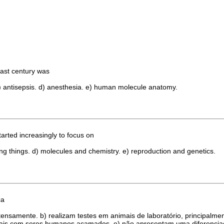
last century was
. c) antisepsis. d) anesthesia. e) human molecule anatomy.
arted increasingly to focus on
ving things. d) molecules and chemistry. e) reproduction and genetics.
ca
samente. b) realizam testes em animais de laboratório, principalment
toriais com seres humanos acamados. e) não apresentam uma diferencia