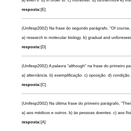
resposta:
[E]
(Unifesp2002) Na frase do segundo parágrafo, "Of course, thi
a) research in molecular biology. b) gradual and unforeseen 
resposta:
[D]
(Unifesp2002) A palavra "although" na frase do primeiro par
a) alternância. b) exemplificação. c) oposição. d) condiçã
resposta:
[C]
(Unifesp2002) Na última frase do primeiro parágrafo, "Their 
a) aos médicos e outros. b) às pessoas doentes. c) aos fí
resposta:
[A]