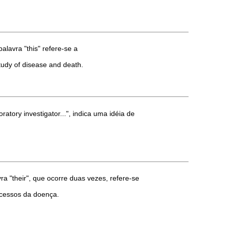
alavra "this" refere-se a
study of disease and death.
atory investigator...", indica uma idéia de
vra "their", que ocorre duas vezes, refere-se
rocessos da doença.