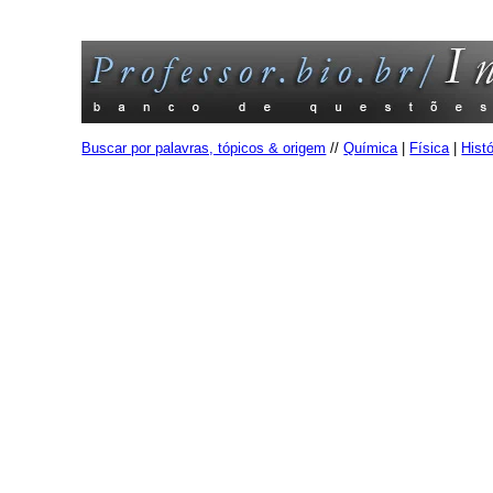
Buscar por palavras, tópicos & origem
//
Química
|
Física
|
Histó