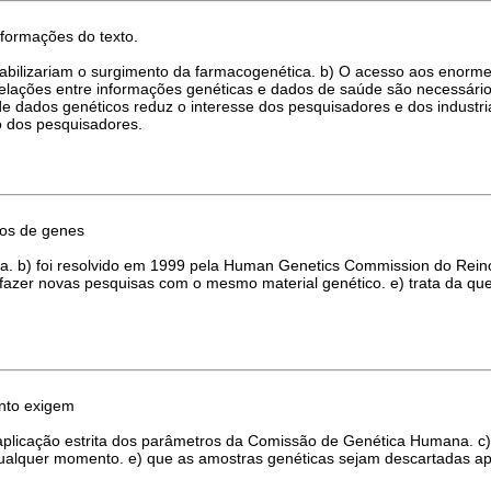
nformações do texto.
inviabilizariam o surgimento da farmacogenética. b) O acesso aos enor
s relações entre informações genéticas e dados de saúde são necessário
de dados genéticos reduz o interesse dos pesquisadores e dos industri
o dos pesquisadores.
cos de genes
sa. b) foi resolvido em 1999 pela Human Genetics Commission do Reino
e fazer novas pesquisas com o mesmo material genético. e) trata da q
ento exigem
licação estrita dos parâmetros da Comissão de Genética Humana. c) q
qualquer momento. e) que as amostras genéticas sejam descartadas ap