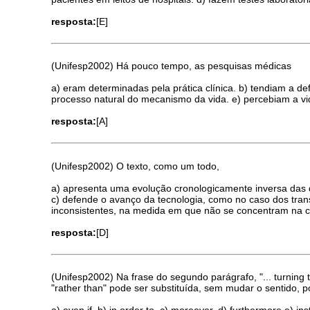
resposta:
[E]
(Unifesp2002) Há pouco tempo, as pesquisas médicas
a) eram determinadas pela prática clínica. b) tendiam a de
processo natural do mecanismo da vida. e) percebiam a v
resposta:
[A]
(Unifesp2002) O texto, como um todo,
a) apresenta uma evolução cronologicamente inversa das d
c) defende o avanço da tecnologia, como no caso dos tran
inconsistentes, na medida em que não se concentram na 
resposta:
[D]
(Unifesp2002) Na frase do segundo parágrafo, "... turning t
"rather than" pode ser substituída, sem mudar o sentido, p
a) even if. b) in order to. c) moreover. d) furthermore e) ins