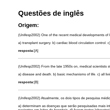
Questões de inglês
Origem:
(Unifesp2002) One of the recent medical developments of 
a) transplant surgery. b) cardiac blood circulation control
resposta:
[A]
(Unifesp2002) From the late 1950s on, medical scientists st
a) disease and death. b) basic mechanisms of life. c) all li
resposta:
[B]
(Unifesp2002) Atualmente, os dois tipos de pesquisa médi
a) determinam as doenças que serão pesquisadas mais inten
pacientes em leitos de hospitais. d) fazem testes labora