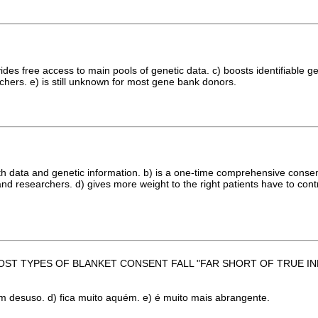
ovides free access to main pools of genetic data. c) boosts identifiable 
hers. e) is still unknown for most gene bank donors.
alth data and genetic information. b) is a one-time comprehensive consen
researchers. d) gives more weight to the right patients have to control
UCH, MOST TYPES OF BLANKET CONSENT FALL "FAR SHORT OF TRUE I
 em desuso. d) fica muito aquém. e) é muito mais abrangente.