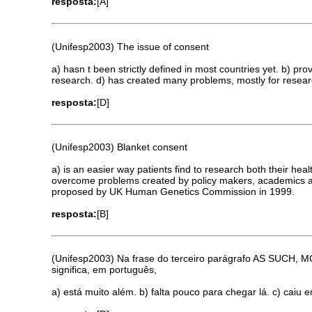
resposta:
[A]
(Unifesp2003) The issue of consent
a) hasn t been strictly defined in most countries yet. b) pr
research. d) has created many problems, mostly for researc
resposta:
[D]
(Unifesp2003) Blanket consent
a) is an easier way patients find to research both their he
overcome problems created by policy makers, academics and 
proposed by UK Human Genetics Commission in 1999.
resposta:
[B]
(Unifesp2003) Na frase do terceiro parágrafo AS S
significa, em português,
a) está muito além. b) falta pouco para chegar lá. c) caiu