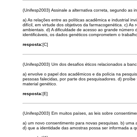
(Unifesp2003) Assinale a alternativa correta, segundo as i
a) As relações entre as políticas acadêmica e industrial 
difícil, em virtude dos objetivos da farmacogenética. c) A
ambientais. d) A dificuldade de acesso ao grande número 
identificáveis, os dados genéticos comprometem o trabalh
resposta:
[C]
(Unifesp2003) Um dos desafios éticos relacionados a ban
a) envolve o papel dos acadêmicos e da polícia na pesqui
pessoas falecidas, por parte dos pesquisadores. d) proíb
material genético.
resposta:
[E]
(Unifesp2003) Em muitos países, as leis sobre consentim
a) um novo consentimento para novas pesquisas. b) uma ap
d) que a identidade das amostras possa ser informada a 