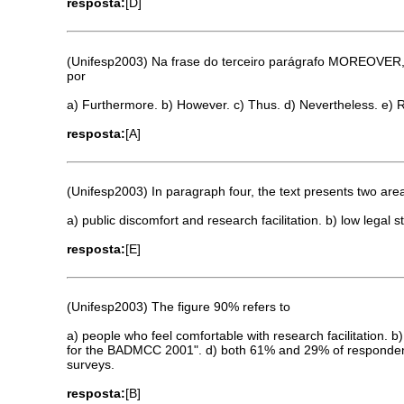
resposta:
[D]
(Unifesp2003) Na frase do terceiro parágrafo MOREOV
por
a) Furthermore. b) However. c) Thus. d) Nevertheless. e) R
resposta:
[A]
(Unifesp2003) In paragraph four, the text presents two area
a) public discomfort and research facilitation. b) low legal
resposta:
[E]
(Unifesp2003) The figure 90% refers to
a) people who feel comfortable with research facilitation. 
for the BADMCC 2001". d) both 61% and 29% of respondents w
surveys.
resposta:
[B]