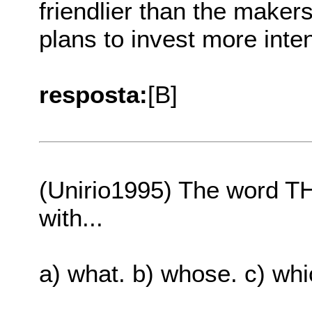
friendlier than the makers
plans to invest more inte
resposta:
[B]
(Unirio1995) The word TH
with...
a) what. b) whose. c) whi