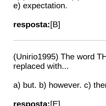
e) expectation.
resposta:
[B]
(Unirio1995) The word T
replaced with...
a) but. b) however. c) the
resposta:
[E]