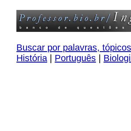
Buscar por palavras, tópico
História
|
Português
|
Biolog