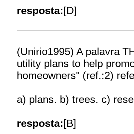
resposta:
[D]
(Unirio1995) A palavra T
utility plans to help prom
homeowners" (ref.:2) refe
a) plans. b) trees. c) rese
resposta:
[B]