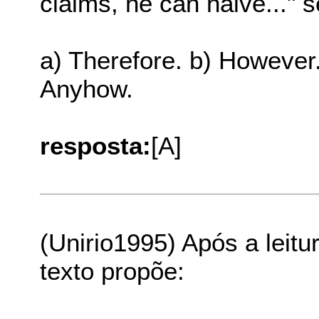
claims, he can halve..." 
a) Therefore. b) However.
Anyhow.
resposta:
[A]
(Unirio1995) Após a leit
texto propõe: