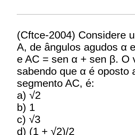
(Cftce-2004) Considere 
A, de ângulos agudos α e
e AC = sen α + sen β. O 
sabendo que α é oposto 
segmento AC, é:
a) √2
b) 1
c) √3
d) (1 + √2)/2