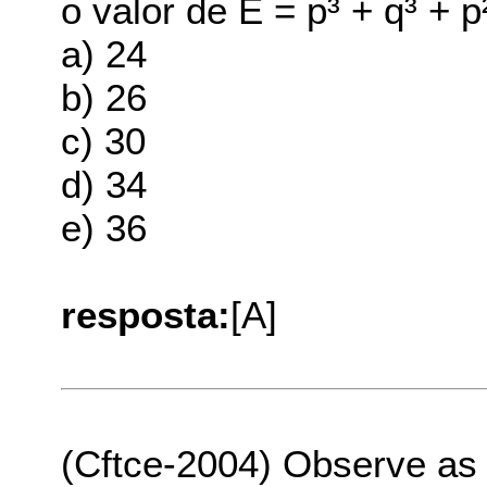
o valor de E = p³ + q³ + p
a) 24
b) 26
c) 30
d) 34
e) 36
resposta:
[A]
(Cftce-2004) Observe as