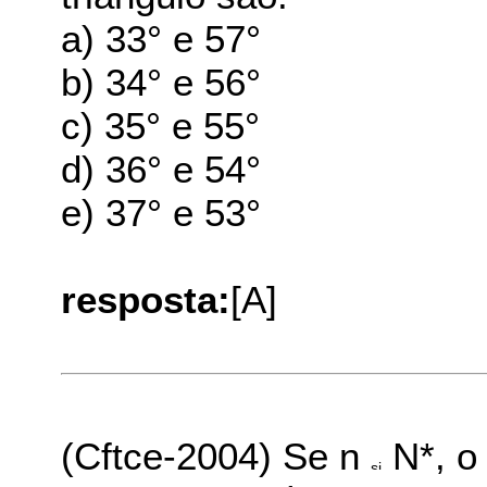
a) 33° e 57°
b) 34° e 56°
c) 35° e 55°
d) 36° e 54°
e) 37° e 53°
resposta:
[A]
(Cftce-2004) Se n
N*, o 