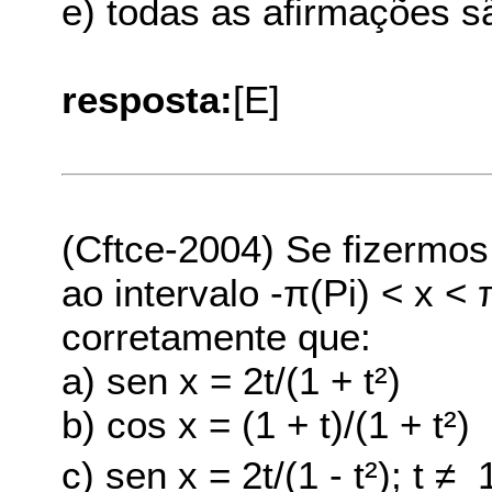
e) todas as afirmações s
resposta:
[E]
(Cftce-2004) Se fizermos 
ao intervalo -π(Pi) < x <
corretamente que:
a) sen x = 2t/(1 + t²)
b) cos x = (1 + t)/(1 + t²)
c) sen x = 2t/(1 - t²); t ≠  