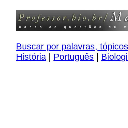
Buscar por palavras, tópico
História
|
Português
|
Biolog