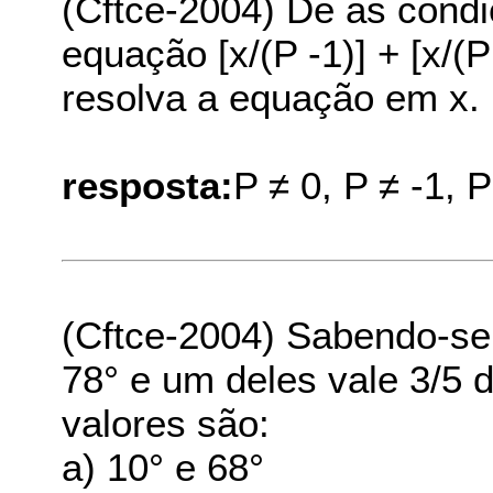
(Cftce-2004) Dê as cond
equação [x/(P -1)] + [x/(
resolva a equação em x.
resposta:
P ≠ 0, P ≠ -1, P
(Cftce-2004) Sabendo-se
78° e um deles vale 3/5 
valores são:
a) 10° e 68°