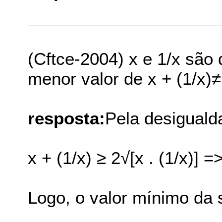
(Cftce-2004) x e 1/x são
menor valor de x + (1/x)≠
resposta:
Pela desigual
x + (1/x) ≥ 2√[x . (1/x)] =
Logo, o valor mínimo da 