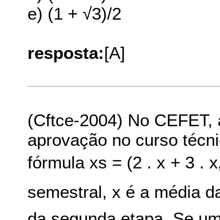
e) (1 + √3)/2
resposta:
[A]
(Cftce-2004) No CEFET, 
aprovação no curso técni
fórmula xs = (2 . x + 3 .
semestral, x é a média d
da segunda etapa. Se um 