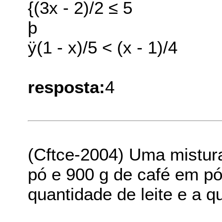
{(3x - 2)/2 ≤ 5
þ
ÿ(1 - x)/5 < (x - 1)/4
resposta:
4
(Cftce-2004) Uma mistura
pó e 900 g de café em pó
quantidade de leite e a q