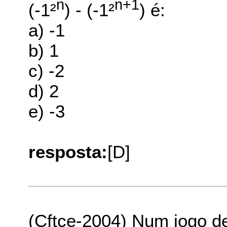
n
n
+
1
(-1²
) - (-1²
) é:
a) -1
b) 1
c) -2
d) 2
e) -3
resposta:
[D]
(Cftce-2004) Num jogo de