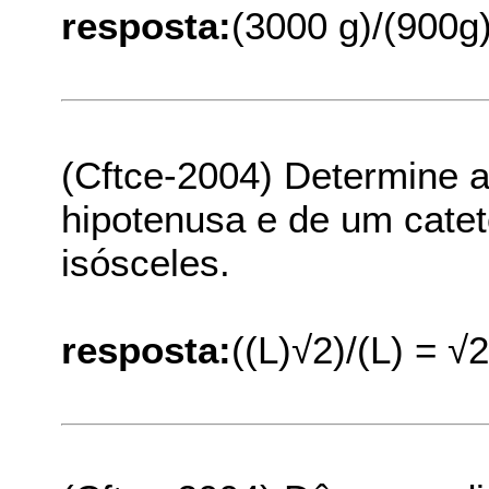
resposta:
(3000 g)/(900g
(Cftce-2004) Determine a
hipotenusa e de um catet
isósceles.
resposta:
((L)√2)/(L) = √