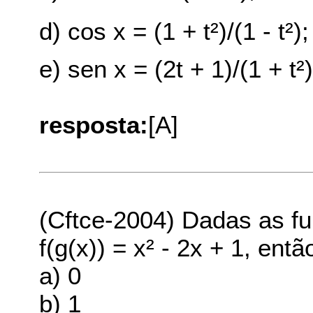
d) cos x = (1 + t²)/(1 - t²); 
e) sen x = (2t + 1)/(1 + t²
resposta:
[A]
(Cftce-2004) Dadas as fun
f(g(x)) = x² - 2x + 1, então
a) 0
b) 1