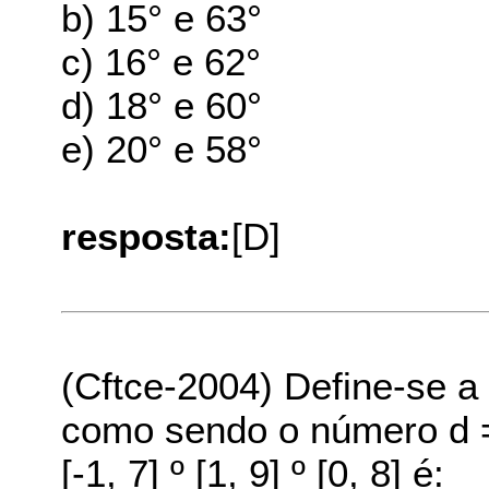
b) 15° e 63°
c) 16° e 62°
d) 18° e 60°
e) 20° e 58°
resposta:
[D]
(Cftce-2004) Define-se a 
como sendo o número d = 
[-1, 7] º [1, 9] º [0, 8] é: