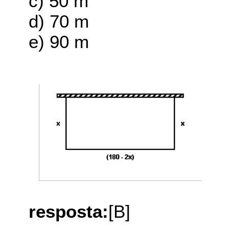
c) 50 m
d) 70 m
e) 90 m
resposta:
[B]