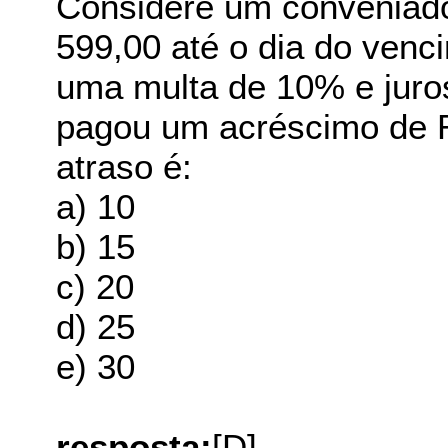
Considere um conveniado
599,00 até o dia do venc
uma multa de 10% e juro
pagou um acréscimo de R
atraso é:
a) 10
b) 15
c) 20
d) 25
e) 30
resposta:
[D]