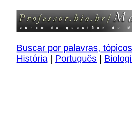
Buscar por palavras, tópico
História
|
Português
|
Biolog