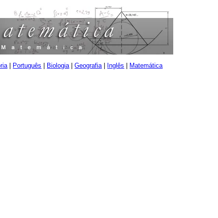
ria
|
Português
|
Biologia
|
Geografia
|
Inglês
|
Matemática