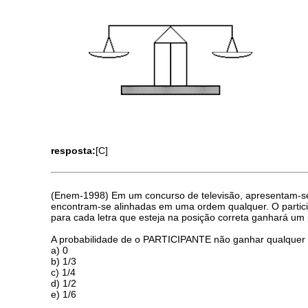
resposta:
[C]
(Enem-1998) Em um concurso de televisão, apresentam-se ao
encontram-se alinhadas em uma ordem qualquer. O participa
para cada letra que esteja na posição correta ganhará um
A probabilidade de o PARTICIPANTE não ganhar qualquer p
a) 0
b) 1/3
c) 1/4
d) 1/2
e) 1/6