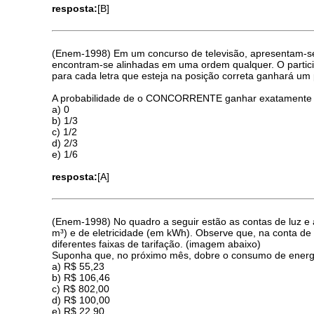
resposta:
[B]
(Enem-1998) Em um concurso de televisão, apresentam-se ao
encontram-se alinhadas em uma ordem qualquer. O participa
para cada letra que esteja na posição correta ganhará um
A probabilidade de o CONCORRENTE ganhar exatamente o 
a) 0
b) 1/3
c) 1/2
d) 2/3
e) 1/6
resposta:
[A]
(Enem-1998) No quadro a seguir estão as contas de luz e
m³) e de eletricidade (em kWh). Observe que, na conta de l
diferentes faixas de tarifação. (imagem abaixo)
Suponha que, no próximo mês, dobre o consumo de energia 
a) R$ 55,23
b) R$ 106,46
c) R$ 802,00
d) R$ 100,00
e) R$ 22,90