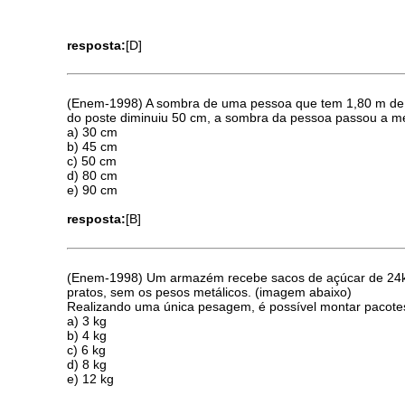
resposta:
[D]
(Enem-1998) A sombra de uma pessoa que tem 1,80 m de 
do poste diminuiu 50 cm, a sombra da pessoa passou a me
a) 30 cm
b) 45 cm
c) 50 cm
d) 80 cm
e) 90 cm
resposta:
[B]
(Enem-1998) Um armazém recebe sacos de açúcar de 24kg
pratos, sem os pesos metálicos. (imagem abaixo)
Realizando uma única pesagem, é possível montar pacote
a) 3 kg
b) 4 kg
c) 6 kg
d) 8 kg
e) 12 kg