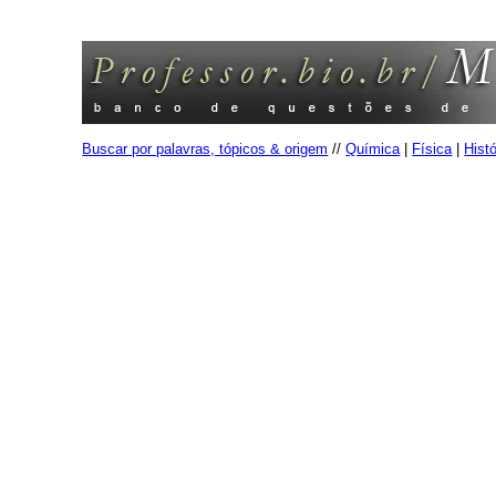
Buscar por palavras, tópicos & origem
//
Química
|
Física
|
Histó