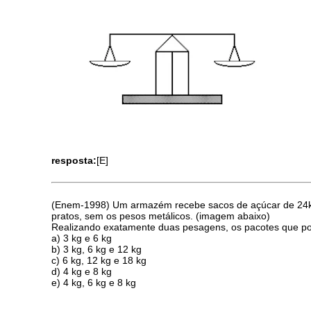
resposta:
[E]
(Enem-1998) Um armazém recebe sacos de açúcar de 24kg
pratos, sem os pesos metálicos. (imagem abaixo)
Realizando exatamente duas pesagens, os pacotes que pod
a) 3 kg e 6 kg
b) 3 kg, 6 kg e 12 kg
c) 6 kg, 12 kg e 18 kg
d) 4 kg e 8 kg
e) 4 kg, 6 kg e 8 kg