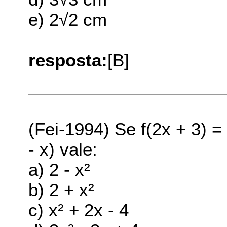
e) 2√2 cm
resposta:
[B]
(Fei-1994) Se f(2x + 3) =
- x) vale:
a) 2 - x²
b) 2 + x²
c) x² + 2x - 4