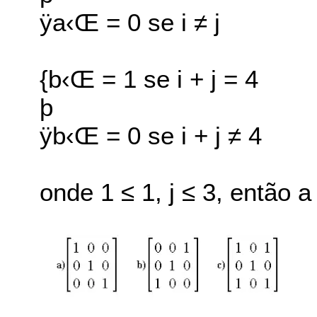
ÿa‹Œ = 0 se i ≠ j
{b‹Œ = 1 se i + j = 4
þ
ÿb‹Œ = 0 se i + j ≠ 4
onde 1 ≤ 1, j ≤ 3, então a