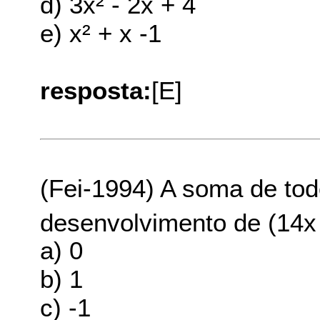
d) 3x² - 2x + 4
e) x² + x -1
resposta:
[E]
(Fei-1994) A soma de tod
desenvolvimento de (14x 
a) 0
b) 1
c) -1