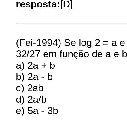
resposta:
[D]
(Fei-1994) Se log 2 = a e
32/27 em função de a e 
a) 2a + b
b) 2a - b
c) 2ab
d) 2a/b
e) 5a - 3b