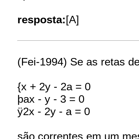
resposta:
[A]
(Fei-1994) Se as retas d
{x + 2y - 2a = 0
þax - y - 3 = 0
ÿ2x - 2y - a = 0
são correntes em um mes