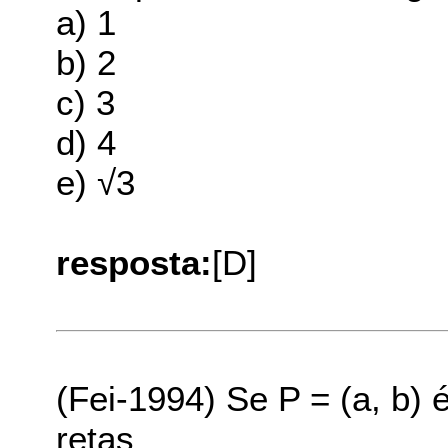
a) 1
b) 2
c) 3
d) 4
e) √3
resposta:
[D]
(Fei-1994) Se P = (a, b) 
retas