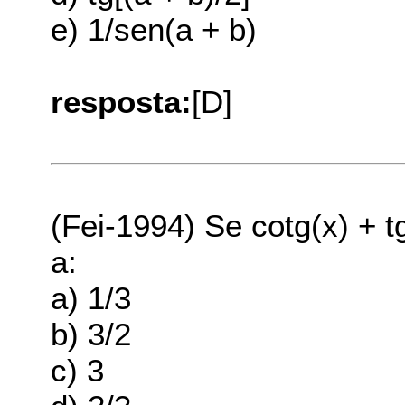
e) 1/sen(a + b)
resposta:
[D]
(Fei-1994) Se cotg(x) + t
a:
a) 1/3
b) 3/2
c) 3