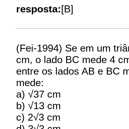
resposta:
[B]
(Fei-1994) Se em um tri
cm, o lado BC mede 4 cm
entre os lados AB e BC 
mede:
a) √37 cm
b) √13 cm
c) 2√3 cm
d) 3√3 cm