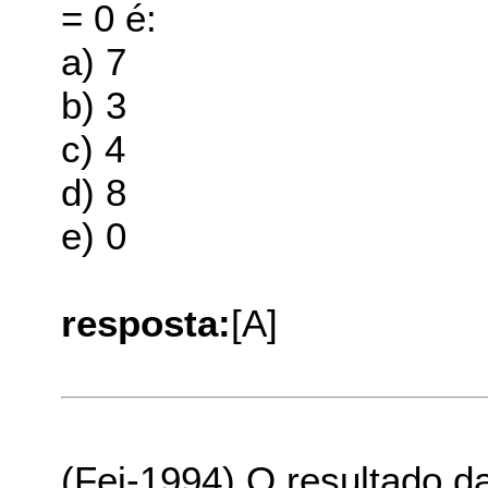
= 0 é:
a) 7
b) 3
c) 4
d) 8
e) 0
resposta:
[A]
(Fei-1994) O resultado d