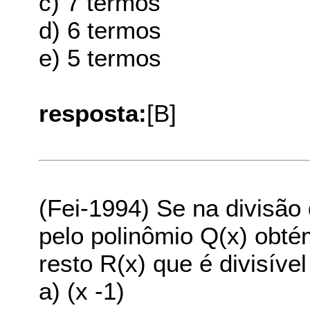
c) 7 termos
d) 6 termos
e) 5 termos
resposta:
[B]
(Fei-1994) Se na divisão 
pelo polinômio Q(x) obt
resto R(x) que é divisível
a) (x -1)