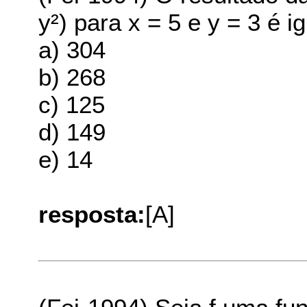
y²) para x = 5 e y = 3 é ig
a) 304
b) 268
c) 125
d) 149
e) 14
resposta:
[A]