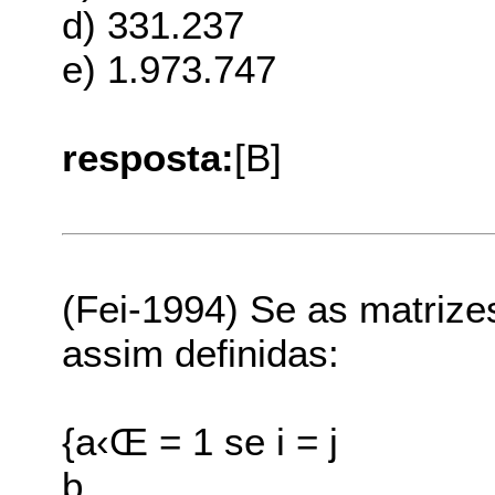
d) 331.237
e) 1.973.747
resposta:
[B]
(Fei-1994) Se as matrize
assim definidas:
{a‹Œ = 1 se i = j
þ