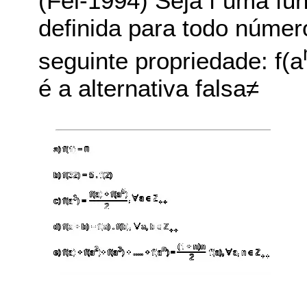
(Fei-1994) Seja f uma fu
definida para todo número
seguinte propriedade: f(a
é a alternativa falsa≠