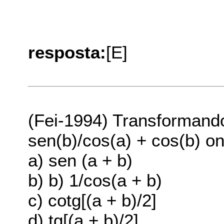
resposta:
[E]
(Fei-1994) Transformand
sen(b)/cos(a) + cos(b) on
a) sen (a + b)
b) b) 1/cos(a + b)
c) cotg[(a + b)/2]
d) tg[(a + b)/2]