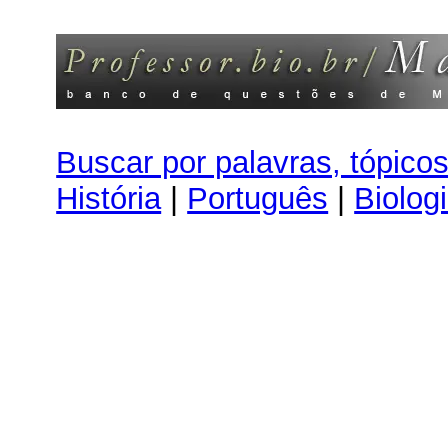
Buscar por palavras, tópico
História
|
Português
|
Biolog