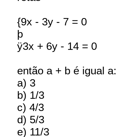
{9x - 3y - 7 = 0
þ
ÿ3x + 6y - 14 = 0
então a + b é igual a:
a) 3
b) 1/3
c) 4/3
d) 5/3
e) 11/3