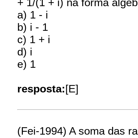
+ 1/(1 + i) na forma algé
a) 1 - i
b) i - 1
c) 1 + i
d) i
e) 1
resposta:
[E]
(Fei-1994) A soma das ra