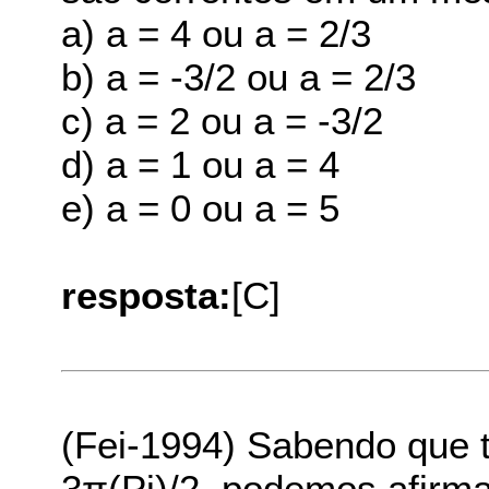
a) a = 4 ou a = 2/3
b) a = -3/2 ou a = 2/3
c) a = 2 ou a = -3/2
d) a = 1 ou a = 4
e) a = 0 ou a = 5
resposta:
[C]
(Fei-1994) Sabendo que t
3π(Pi)/2, podemos afirma