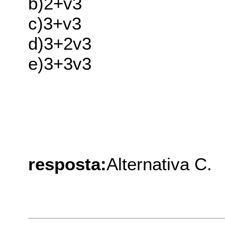
b)2+v3
c)3+v3
d)3+2v3
e)3+3v3
resposta:
Alternativa C.