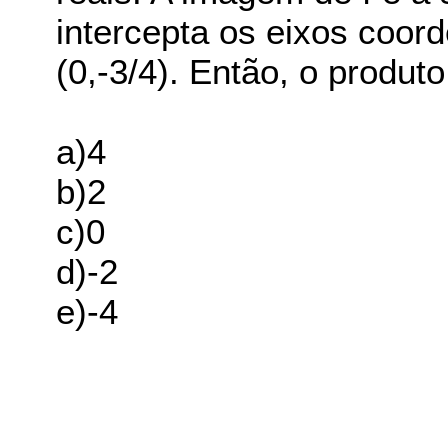
intercepta os eixos coor
(0,-3/4). Então, o produto
a)4
b)2
c)0
d)-2
e)-4