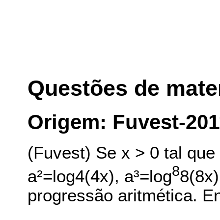
Questões de mate
Origem: Fuvest-201
(Fuvest) Se x > 0 tal que
8
a²=log4(4x), a³=log
8(8x
progressão aritmética. En