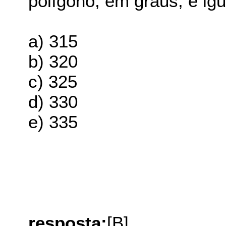
polígono, em graus, é igu
a) 315
b) 320
c) 325
d) 330
e) 335
resposta:
[B]