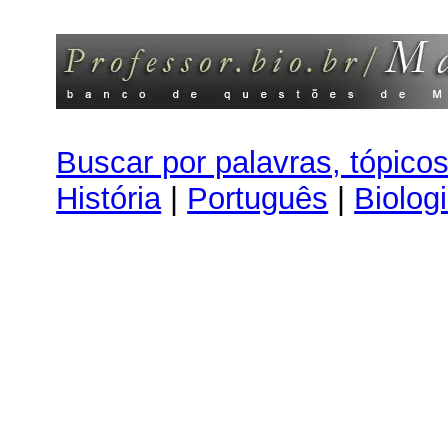
Buscar por palavras, tópico
História
|
Português
|
Biolog