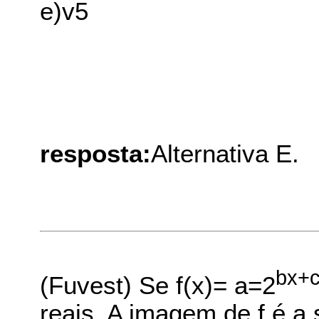
e)v5
resposta:
Alternativa E.
bx+
(Fuvest) Se f(x)= a=2
reais. A imagem de f é a s