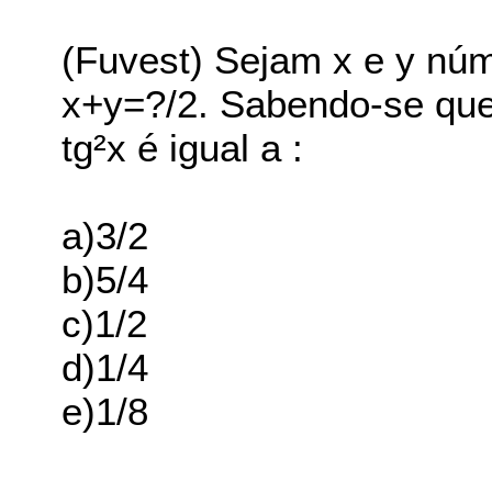
(Fuvest) Sejam x e y núm
x+y=?/2. Sabendo-se que 
tg²x é igual a :
a)3/2
b)5/4
c)1/2
d)1/4
e)1/8