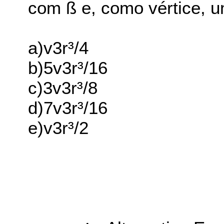
com ß e, como vértice, um
a)v3r³/4
b)5v3r³/16
c)3v3r³/8
d)7v3r³/16
e)v3r³/2