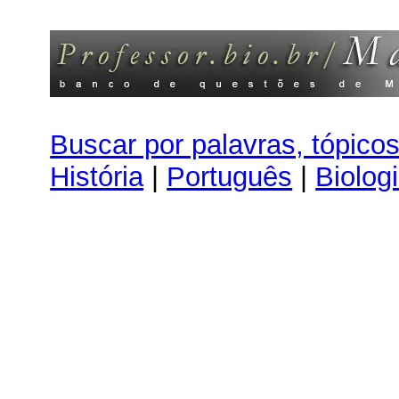
Buscar por palavras, tópico
História
|
Português
|
Biolog