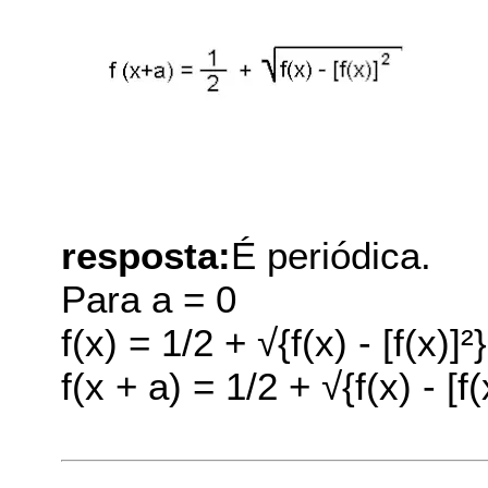
resposta:
É periódica.
Para a = 0
f(x) = 1/2 + √{f(x) - [f(x)]²
f(x + a) = 1/2 + √{f(x) - [f(