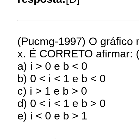
(Pucmg-1997) O gráfico r
x. É CORRETO afirmar: 
a) i > 0 e b < 0
b) 0 < i < 1 e b < 0
c) i > 1 e b > 0
d) 0 < i < 1 e b > 0
e) i < 0 e b > 1