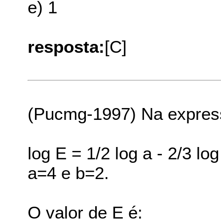
e) 1
resposta:
[C]
(Pucmg-1997) Na expres
log E = 1/2 log a - 2/3 log 
a=4 e b=2.
O valor de E é: