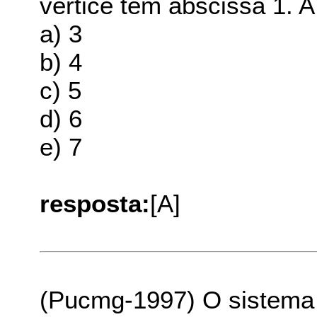
vértice tem abscissa 1. A
a) 3
b) 4
c) 5
d) 6
e) 7
resposta:
[A]
(Pucmg-1997) O sistema 