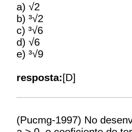
a) √2
b) ³√2
c) ³√6
d) √6
e) ³√9
resposta:
[D]
(Pucmg-1997) No desenvo
a > 0, o coeficiente do t