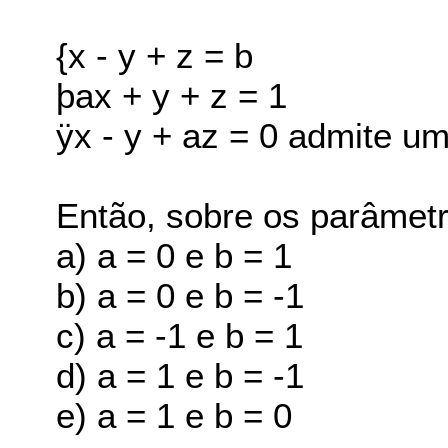
{x - y + z = b
þax + y + z = 1
ÿx - y + az = 0 admite um
Então, sobre os parâmet
a) a = 0 e b = 1
b) a = 0 e b = -1
c) a = -1 e b = 1
d) a = 1 e b = -1
e) a = 1 e b = 0