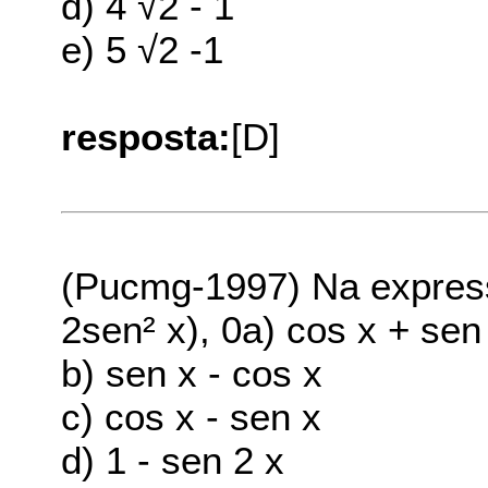
d) 4 √2 - 1
e) 5 √2 -1
resposta:
[D]
(Pucmg-1997) Na express
2sen² x), 0
a) cos x + sen
b) sen x - cos x
c) cos x - sen x
d) 1 - sen 2 x