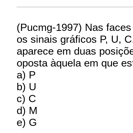
(Pucmg-1997) Nas faces
os sinais gráficos P, U, C
aparece em duas posições
oposta àquela em que est
a) P
b) U
c) C
d) M
e) G