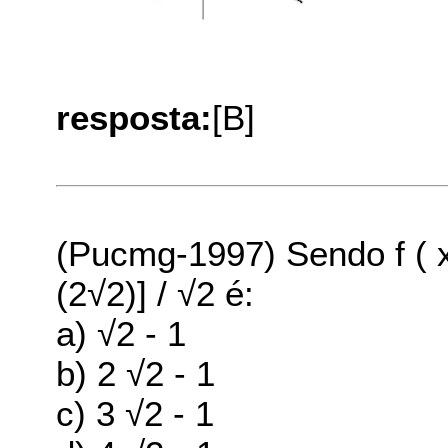
resposta:
[B]
(Pucmg-1997) Sendo f ( x )
(2√2)] / √2 é:
a) √2 - 1
b) 2 √2 - 1
c) 3 √2 - 1