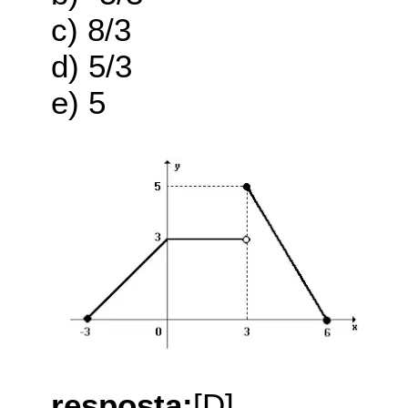
c) 8/3
d) 5/3
e) 5
resposta:
[D]