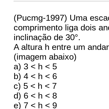
(Pucmg-1997) Uma escad
comprimento liga dois an
inclinação de 30°.
A altura h entre um andar
(imagem abaixo)
a) 3 < h < 5
b) 4 < h < 6
c) 5 < h < 7
d) 6 < h < 8
e) 7 < h < 9