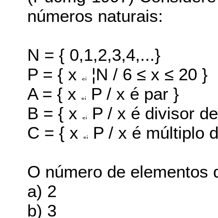
números naturais:
N = { 0,1,2,3,4,...}
P = { x
¦N / 6 ≤ x ≤ 20 }
A = { x
P / x é par }
B = { x
P / x é divisor de
C = { x
P / x é múltiplo d
O número de elementos do
a) 2
b) 3