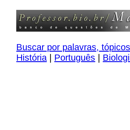
Buscar por palavras, tópico
História
|
Português
|
Biolog