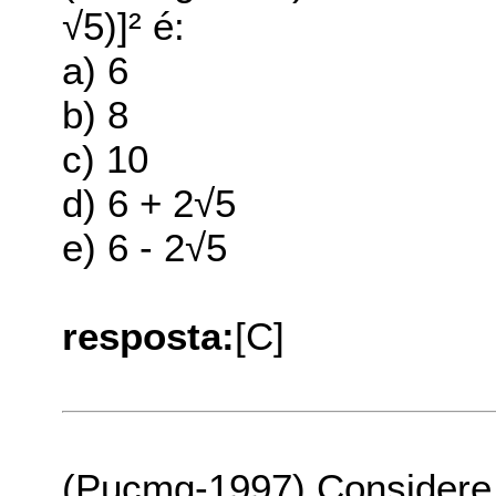
√5)]² é:
a) 6
b) 8
c) 10
d) 6 + 2√5
e) 6 - 2√5
resposta:
[C]
(Pucmg-1997) Considere 