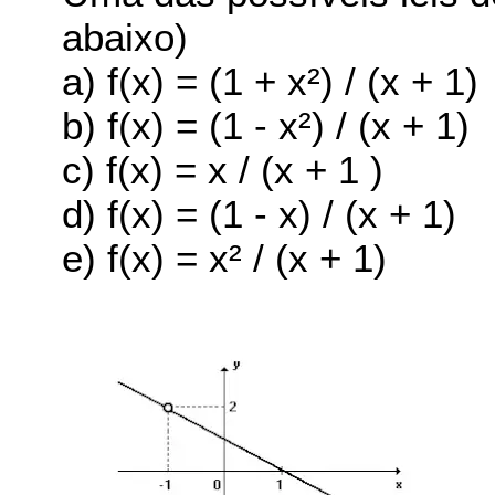
abaixo)
a) f(x) = (1 + x²) / (x + 1)
b) f(x) = (1 - x²) / (x + 1)
c) f(x) = x / (x + 1 )
d) f(x) = (1 - x) / (x + 1)
e) f(x) = x² / (x + 1)