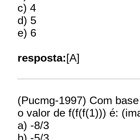
c) 4
d) 5
e) 6
resposta:
[A]
(Pucmg-1997) Com base no
o valor de f(f(f(1))) é: (
a) -8/3
b) -5/3