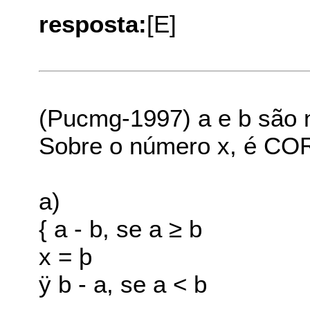
resposta:
[E]
(Pucmg-1997) a e b são nú
Sobre o número x, é CO
a)
{ a - b, se a ≥ b
x = þ
ÿ b - a, se a < b