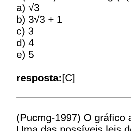
a) √3
b) 3√3 + 1
c) 3
d) 4
e) 5
resposta:
[C]
(Pucmg-1997) O gráfico a
Uma das possíveis leis d