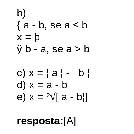
b)
{ a - b, se a ≤ b
x = þ
ÿ b - a, se a > b
c) x = ¦ a ¦ - ¦ b ¦
d) x = a - b
e) x = ²√[¦a - b¦]
resposta:
[A]