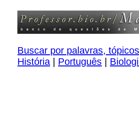
Buscar por palavras, tópico
História
|
Português
|
Biolog