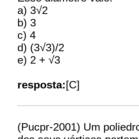
a) 3√2
b) 3
c) 4
d) (3√3)/2
e) 2 + √3
resposta:
[C]
(Pucpr-2001) Um poliedr