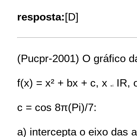
resposta:
[D]
(Pucpr-2001) O gráfico d
f(x) = x² + bx + c, x
IR, 
c = cos 8π(Pi)/7:
a) intercepta o eixo das