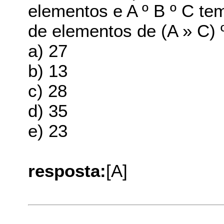
elementos e A º B º C te
de elementos de (A » C) º
a) 27
b) 13
c) 28
d) 35
e) 23
resposta:
[A]