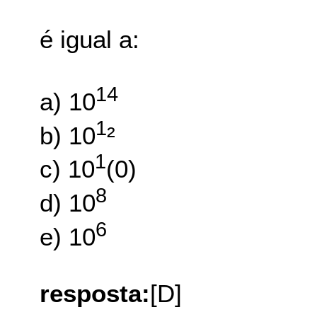
é igual a:
1
4
a) 10
1
b) 10
²
1
c) 10
(0)
8
d) 10
6
e) 10
resposta:
[D]