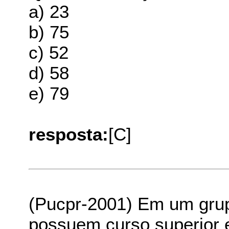
a) 23
b) 75
c) 52
d) 58
e) 79
resposta:
[C]
(Pucpr-2001) Em um gru
possuem curso superior 