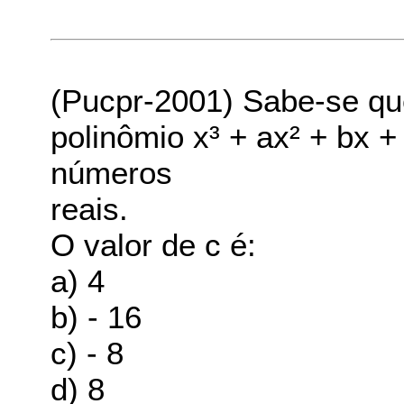
(Pucpr-2001) Sabe-se que
polinômio x³ + ax² + bx +
números
reais.
O valor de c é:
a) 4
b) - 16
c) - 8
d) 8