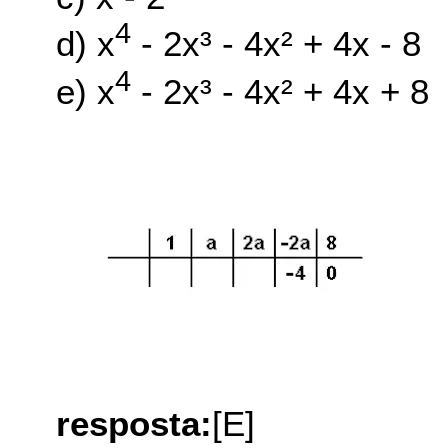
4
d) x
- 2x³ - 4x² + 4x - 8
4
e) x
- 2x³ - 4x² + 4x + 8
resposta:
[E]