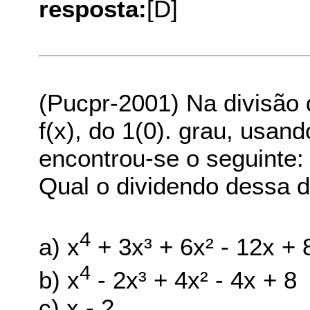
resposta:
[D]
(Pucpr-2001) Na divisão 
f(x), do 1(0). grau, usand
encontrou-se o seguinte:
Qual o dividendo dessa d
4
a) x
+ 3x³ + 6x² - 12x + 
4
b) x
- 2x³ + 4x² - 4x + 8
c) x - 2