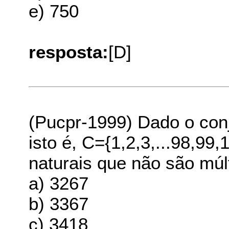
e) 750
resposta:
[D]
(Pucpr-1999) Dado o conj
isto é, C={1,2,3,...98,99
naturais que não são múlt
a) 3267
b) 3367
c) 3418