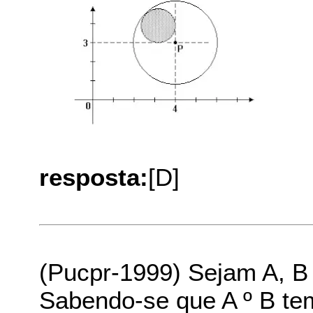
resposta:
[D]
(Pucpr-1999) Sejam A, B e
Sabendo-se que A º B te