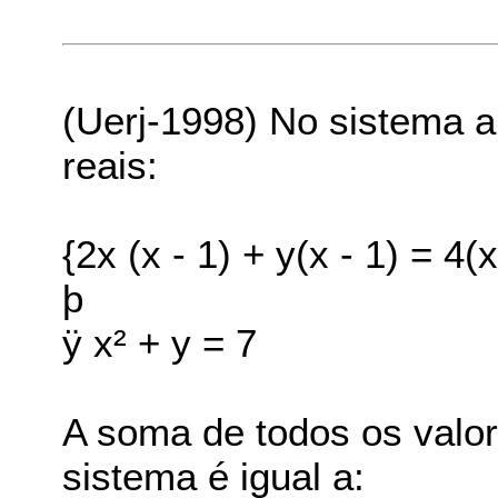
(Uerj-1998) No sistema a
reais:
{2x (x - 1) + y(x - 1) = 4(x
þ
ÿ x² + y = 7
A soma de todos os valor
sistema é igual a: