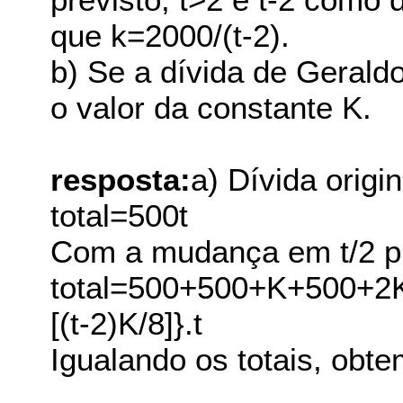
que k=2000/(t-2).
b) Se a dívida de Geraldo
o valor da constante K.
resposta:
a) Dívida origi
total=500t
Com a mudança em t/2 pr
total=500+500+K+500+2K
[(t-2)K/8]}.t
Igualando os totais, obte