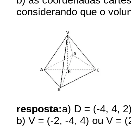
considerando que o volum
resposta:
a) D = (-4, 4, 
b) V = (-2, -4, 4) ou V = (2