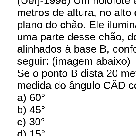
(Uerj-1998) Um holofote 
metros de altura, no alto
plano do chão. Ele ilum
uma parte desse chão, d
alinhados à base B, conf
seguir: (imagem abaixo)
Se o ponto B dista 20 me
medida do ângulo CÂD c
a) 60°
b) 45°
c) 30°
d) 15°