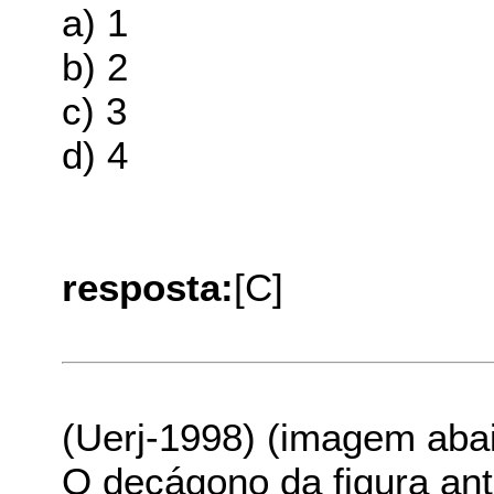
a) 1
b) 2
c) 3
d) 4
resposta:
[C]
(Uerj-1998) (imagem aba
O decágono da figura ante