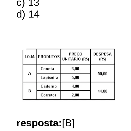
c) 13
d) 14
resposta:
[B]