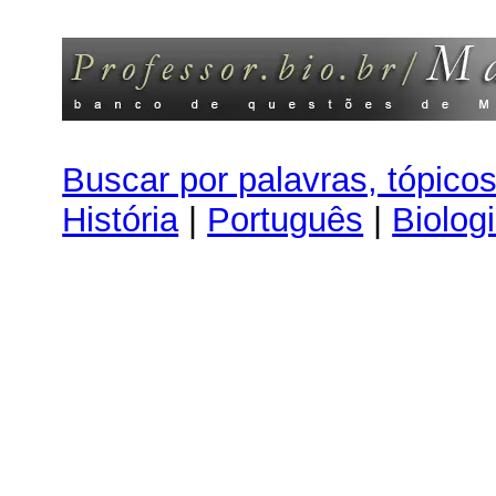
Buscar por palavras, tópico
História
|
Português
|
Biolog