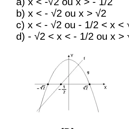
a) x < -√2 ou x > - 1/2
b) x < - √2 ou x > √2
c) x < - √2 ou - 1/2 < x <
d) - √2 < x < - 1/2 ou x >