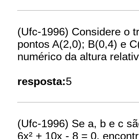
(Ufc-1996) Considere o tr
pontos A(2,0); B(0,4) e C
numérico da altura relati
resposta:
5
(Ufc-1996) Se a, b e c sã
6x² + 10x - 8 = 0, encontr