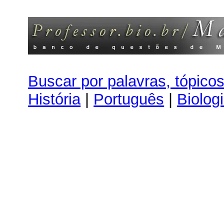
Buscar por palavras, tópico
História
|
Português
|
Biolog