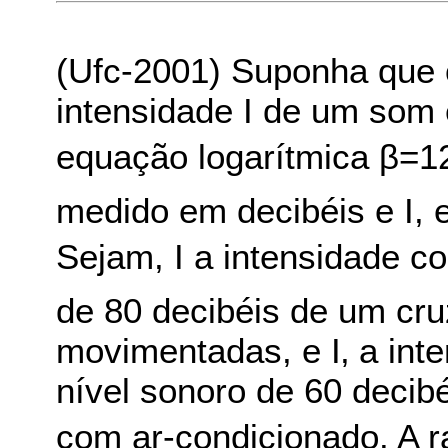
(Ufc-2001) Suponha que o
intensidade I de um som 
equação logarítmica β=12
medido em decibéis e I, 
Sejam, I a intensidade c
de 80 decibéis de um cr
movimentadas, e I‚ a int
nível sonoro de 60 decib
com ar-condicionado. A raz