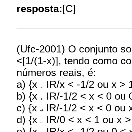
resposta:
[C]
(Ufc-2001) O conjunto so
<[1/(1-x)], tendo como c
números reais, é:
a) {x
IR/x < -1/2 ou x > 
b) {x
IR/-1/2 < x < 0 ou 
c) {x
IR/-1/2 < x < 0 ou 
d) {x
IR/0 < x < 1 ou x >
e) {x
IR/x < -1/2 ou 0 < 