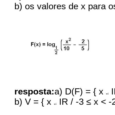
b) os valores de x para o
resposta:
a) D(F) = { x
I
b) V = { x
IR / -3 ≤ x < -