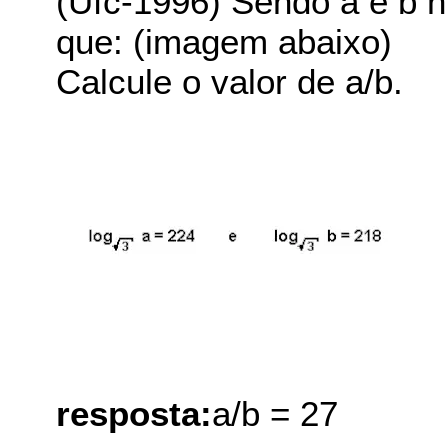
(Ufc-1996) Sendo a e b n
que: (imagem abaixo)
Calcule o valor de a/b.
resposta:
a/b = 27