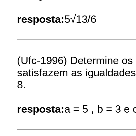
resposta:
5√13/6
(Ufc-1996) Determine os 
satisfazem as igualdades 
8.
resposta:
a = 5 , b = 3 e 