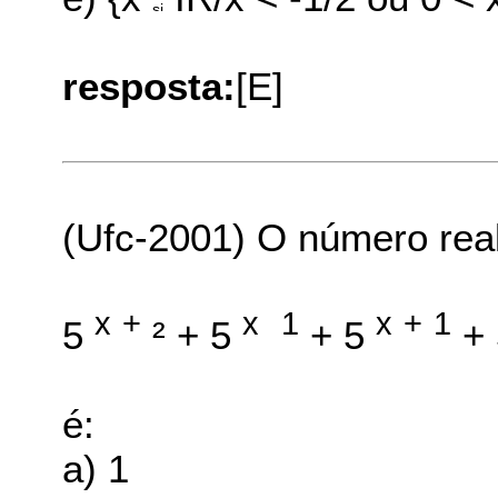
resposta:
[E]
(Ufc-2001) O número real
x
+
x
1
x
+
1
5
² + 5
­
+ 5
+
é:
a) 1