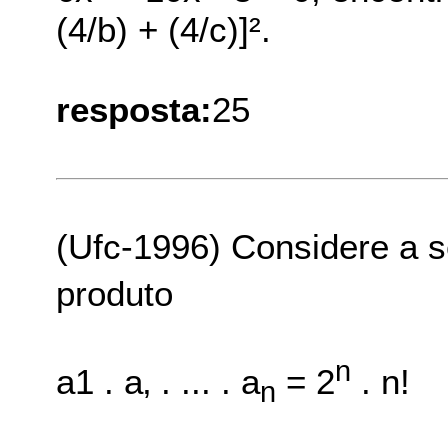
(4/b) + (4/c)]².
resposta:
25
(Ufc-1996) Considere a s
produto
n
a1 . a‚ . ... . a
= 2
. n!
n