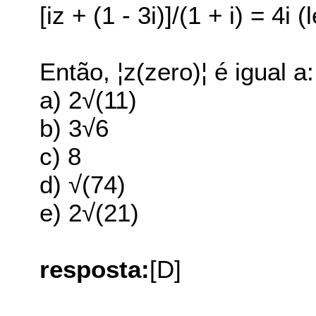
[iz + (1 - 3i)]/(1 + i) = 4i
Então, ¦z(zero)¦ é igual a:
a) 2√(11)
b) 3√6
c) 8
d) √(74)
e) 2√(21)
resposta:
[D]