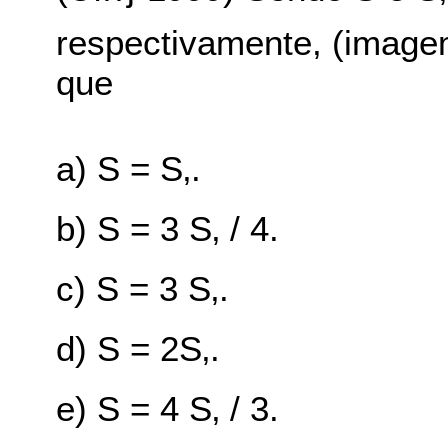
respectivamente, (image
que
a) S = S‚.
b) S = 3 S‚ / 4.
c) S = 3 S‚.
d) S = 2S‚.
e) S = 4 S‚ / 3.