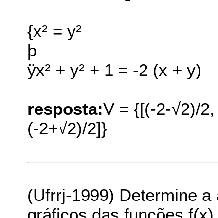
{x² = y²
þ
ÿx² + y² + 1 = -2 (x + y)
resposta:
V = {[(-2-√2)/2,
(-2+√2)/2]}
(Ufrrj-1999) Determine a 
gráficos das funções f(x) =