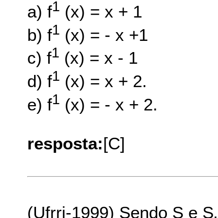
1
a) f­
(x) = x + 1
1
b) f­
(x) = - x +1
1
c) f­
(x) = x - 1
1
d) f­
(x) = x + 2.
1
e) f­
(x) = - x + 2.
resposta:
[C]
(Ufrrj-1999) Sendo S e S‚