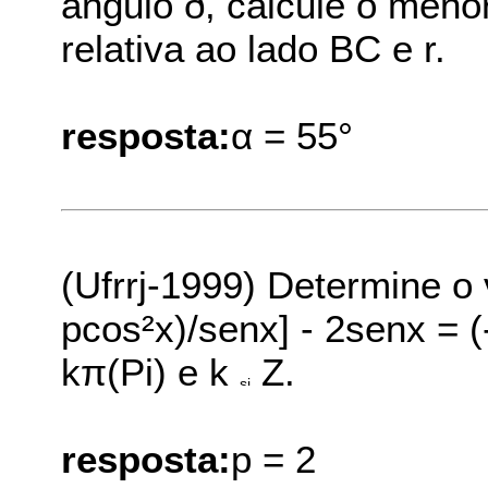
ângulo ð, calcule o meno
relativa ao lado BC e r.
resposta:
α = 55°
(Ufrrj-1999) Determine o 
pcos²x)/senx] - 2senx = (
kπ(Pi) e k
Z.
resposta:
p = 2