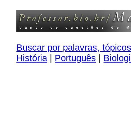
Buscar por palavras, tópico
História
|
Português
|
Biolog