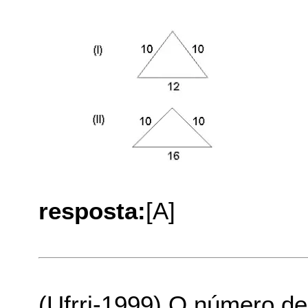
resposta:
[A]
(Ufrrj-1999) O número de