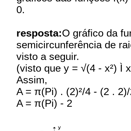
0.
resposta:
O gráfico da fu
semicircunferência de ra
visto a seguir.
(visto que y = √(4 - x²) Ì
Assim,
A = π(Pi) . (2)²/4 - (2 . 2)
A = π(Pi) - 2