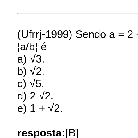
(Ufrrj-1999) Sendo a = 2 +
¦a/b¦ é
a) √3.
b) √2.
c) √5.
d) 2 √2.
e) 1 + √2.
resposta:
[B]