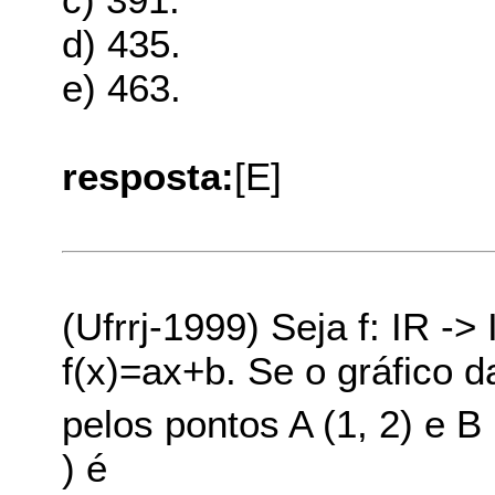
d) 435.
e) 463.
resposta:
[E]
(Ufrrj-1999) Seja f: IR -
f(x)=ax+b. Se o gráfico d
pelos pontos A (1, 2) e B (
) é