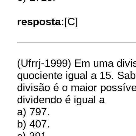
resposta:
[C]
(Ufrrj-1999) Em uma divis
quociente igual a 15. Sa
divisão é o maior possív
dividendo é igual a
a) 797.
b) 407.
c) 391.