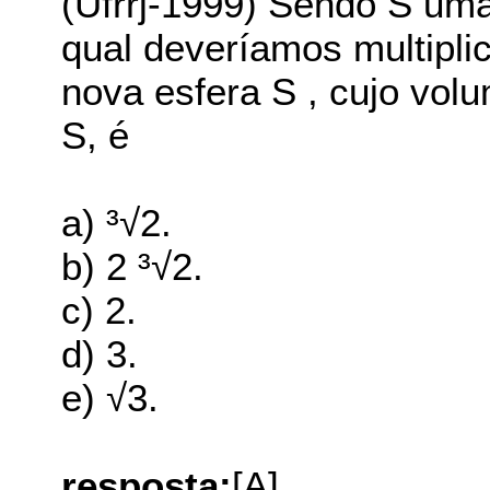
(Ufrrj-1999) Sendo S uma 
qual deveríamos multipli
nova esfera S , cujo vol
S, é
a) ³√2.
b) 2 ³√2.
c) 2.
d) 3.
e) √3.
resposta:
[A]