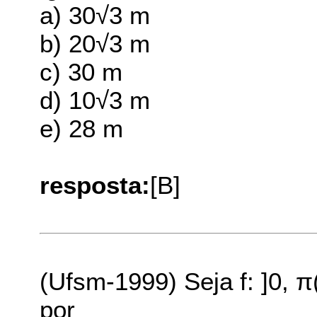
a) 30√3 m
b) 20√3 m
c) 30 m
d) 10√3 m
e) 28 m
resposta:
[B]
(Ufsm-1999) Seja f: ]0, π(
por