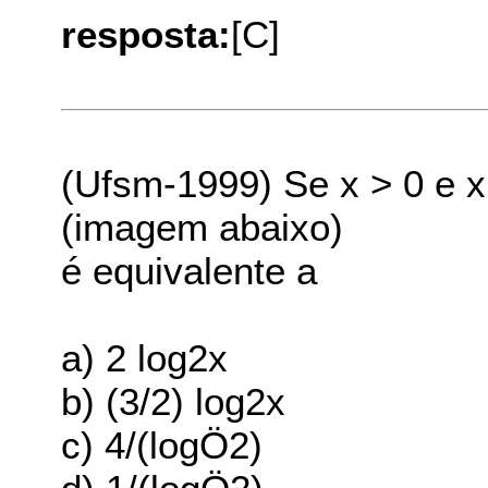
resposta:
[C]
(Ufsm-1999) Se x > 0 e x
(imagem abaixo)
é equivalente a
a) 2 log2x
b) (3/2) log2x
c) 4/(logÖ2)