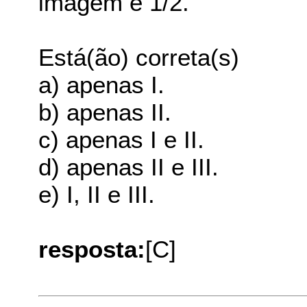
imagem é 1/2.
Está(ão) correta(s)
a) apenas I.
b) apenas II.
c) apenas I e II.
d) apenas II e III.
e) I, II e III.
resposta:
[C]