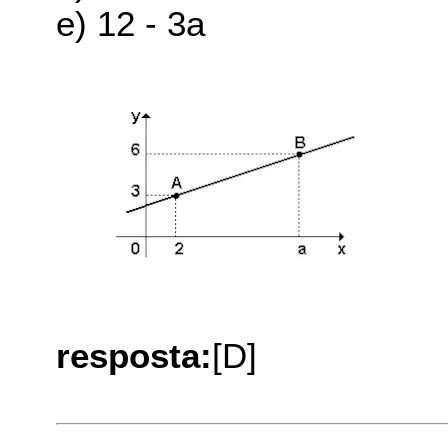
e) 12 - 3a
resposta:
[D]