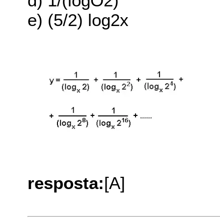
d) 1/(logÖ2)
e) (5/2) log2x
resposta:
[A]