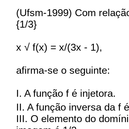
(Ufsm-1999) Com relação à
{1/3}
x √ f(x) = x/(3x - 1),
afirma-se o seguinte:
I. A função f é injetora.
II. A função inversa da f é 
III. O elemento do domín