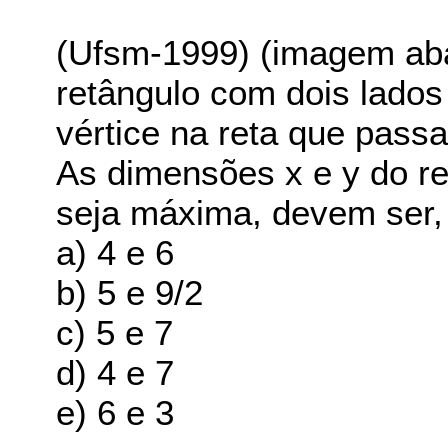
(Ufsm-1999) (imagem aba
retângulo com dois lados
vértice na reta que passa
As dimensões x e y do re
seja máxima, devem ser, 
a) 4 e 6
b) 5 e 9/2
c) 5 e 7
d) 4 e 7
e) 6 e 3