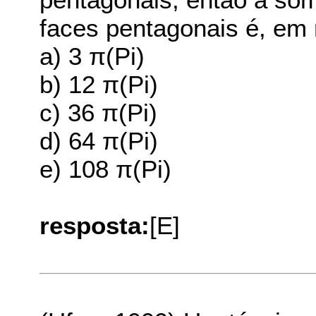
faces pentagonais é, em 
a) 3 π(Pi)
b) 12 π(Pi)
c) 36 π(Pi)
d) 64 π(Pi)
e) 108 π(Pi)
resposta:
[E]