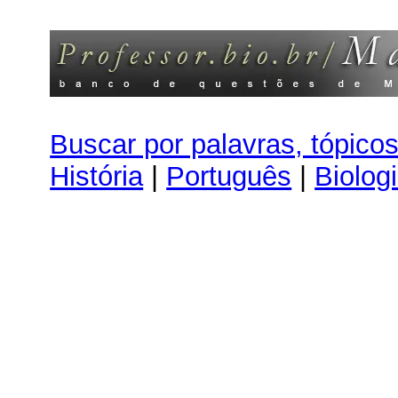
Buscar por palavras, tópico
História
|
Português
|
Biolog