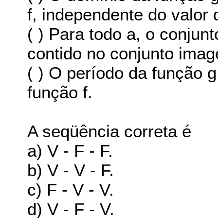
f, independente do valor 
( ) Para todo a, o conjun
contido no conjunto imag
( ) O período da função 
função f.
A seqüência correta é
a) V - F - F.
b) V - V - F.
c) F - V - V.
d) V - F - V.