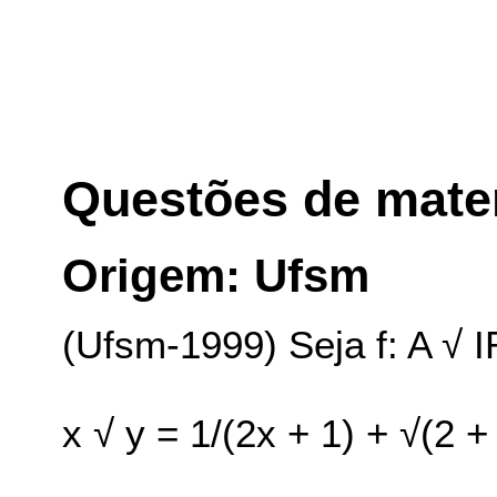
Questões de mate
Origem: Ufsm
(Ufsm-1999) Seja f: A √ I
x √ y = 1/(2x + 1) + √(2 +