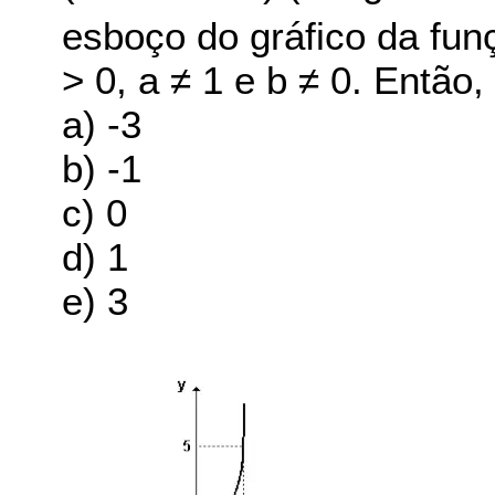
esboço do gráfico da fun
> 0, a ≠ 1 e b ≠ 0. Então, 
a) -3
b) -1
c) 0
d) 1
e) 3