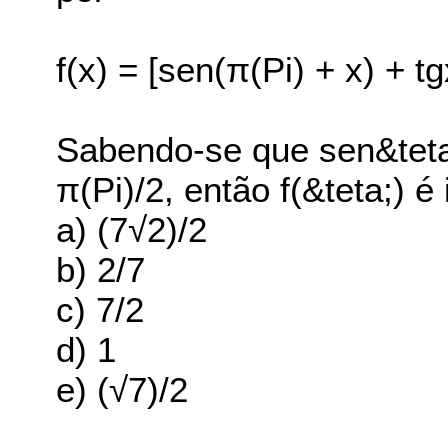
f(x) = [sen(π(Pi) + x) + tg
Sabendo-se que sen&teta;
π(Pi)/2, então f(&teta;) é 
a) (7√2)/2
b) 2/7
c) 7/2
d) 1
e) (√7)/2