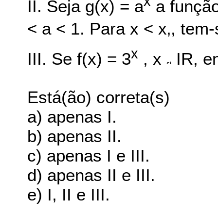
x
II. Seja g(x) = a
a função
< a < 1. Para x < x‚, tem-s
x
III. Se f(x) = 3
, x
IR, en
Está(ão) correta(s)
a) apenas I.
b) apenas II.
c) apenas I e III.
d) apenas II e III.
e) I, II e III.