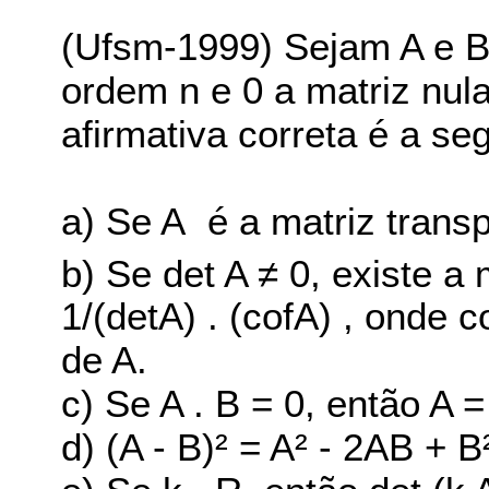
(Ufsm-1999) Sejam A e B
ordem n e 0 a matriz nul
afirmativa correta é a seg
a) Se A é a matriz trans
b) Se det A ≠ 0, existe a 
1/(detA) . (cofA) , onde c
de A.
c) Se A . B = 0, então A =
d) (A - B)² = A² - 2AB + B