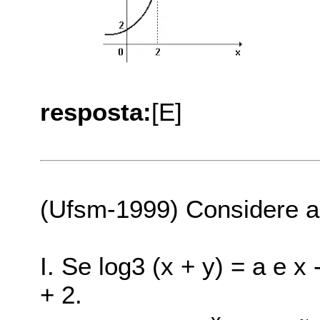
resposta:
[E]
(Ufsm-1999) Considere as
I. Se log3 (x + y) = a e x 
+ 2.