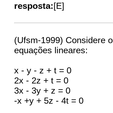
resposta:
[E]
(Ufsm-1999) Considere o
equações lineares:
x - y - z + t = 0
2x - 2z + t = 0
3x - 3y + z = 0
-x +y + 5z - 4t = 0