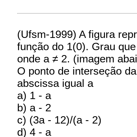
(Ufsm-1999) A figura rep
função do 1(0). Grau que
onde a ≠ 2. (imagem aba
O ponto de interseção da
abscissa igual a
a) 1 - a
b) a - 2
c) (3a - 12)/(a - 2)
d) 4 - a