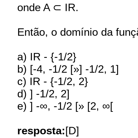
onde A ⊂ IR.
Então, o domínio da funç
a) IR - {-1/2}
b) [-4, -1/2 [»] -1/2, 1]
c) IR - {-1/2, 2}
d) ] -1/2, 2]
e) ] -∞, -1/2 [» [2, ∞[
resposta:
[D]