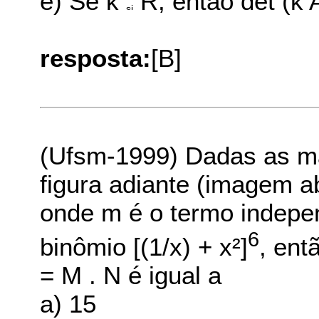
e) Se k
R, então det (k A
resposta:
[B]
(Ufsm-1999) Dadas as m
figura adiante (imagem a
onde m é o termo indepe
6
binômio [(1/x) + x²]
, ent
= M . N é igual a
a) 15