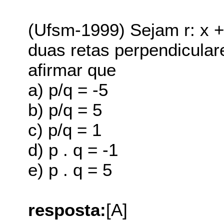
(Ufsm-1999) Sejam r: x + 
duas retas perpendiculare
afirmar que
a) p/q = -5
b) p/q = 5
c) p/q = 1
d) p . q = -1
e) p . q = 5
resposta:
[A]