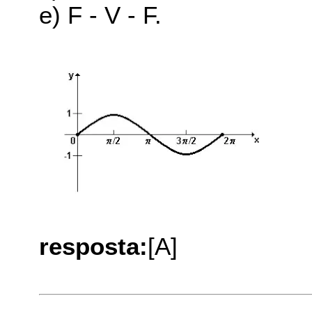
e) F - V - F.
resposta:
[A]