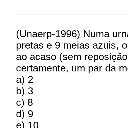
(Unaerp-1996) Numa urna
pretas e 9 meias azuis, 
ao acaso (sem reposição)
certamente, um par da m
a) 2
b) 3
c) 8
d) 9
e) 10