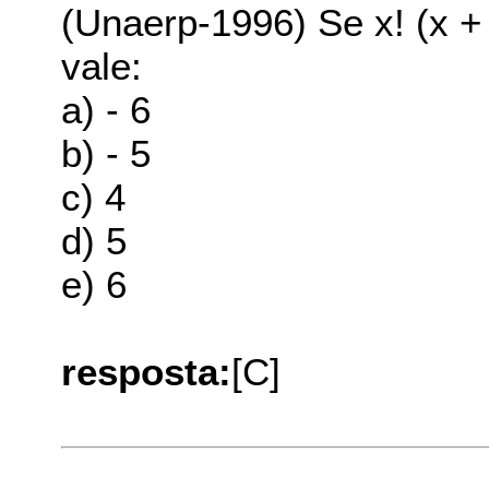
(Unaerp-1996) Se x! (x + 1
vale:
a) - 6
b) - 5
c) 4
d) 5
e) 6
resposta:
[C]