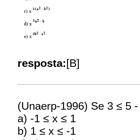
resposta:
[B]
(Unaerp-1996) Se 3 ≤ 5 - 
a) -1 ≤ x ≤ 1
b) 1 ≤ x ≤ -1