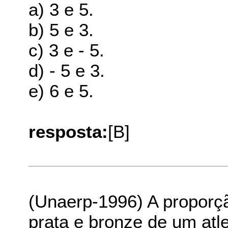
a) 3 e 5.
b) 5 e 3.
c) 3 e - 5.
d) - 5 e 3.
e) 6 e 5.
resposta:
[B]
(Unaerp-1996) A proporç
prata e bronze de um atle