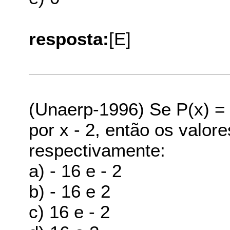
resposta:
[E]
(Unaerp-1996) Se P(x) = 3
por x - 2, então os valor
respectivamente:
a) - 16 e - 2
b) - 16 e 2
c) 16 e - 2