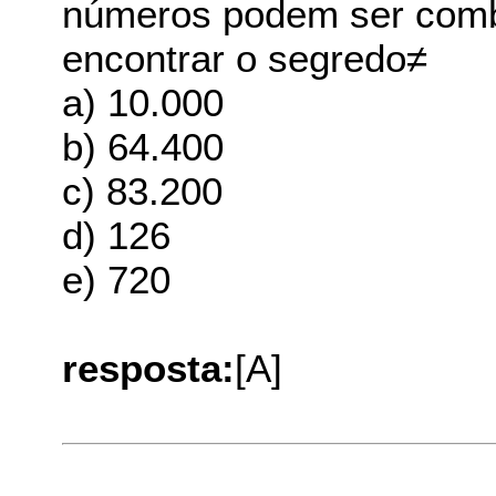
números podem ser combi
encontrar o segredo≠
a) 10.000
b) 64.400
c) 83.200
d) 126
e) 720
resposta:
[A]