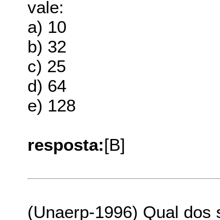
vale:
a) 10
b) 32
c) 25
d) 64
e) 128
resposta:
[B]
(Unaerp-1996) Qual dos s