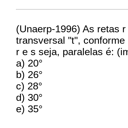
(Unaerp-1996) As retas r
transversal "t", conforme
r e s seja, paralelas é: 
a) 20°
b) 26°
c) 28°
d) 30°
e) 35°