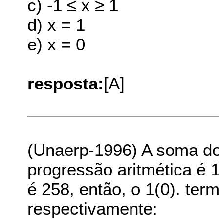
c) -1 ≤ x ≥ 1
d) x = 1
e) x = 0
resposta:
[A]
(Unaerp-1996) A soma do
progressão aritmética é 
é 258, então, o 1(0). ter
respectivamente: