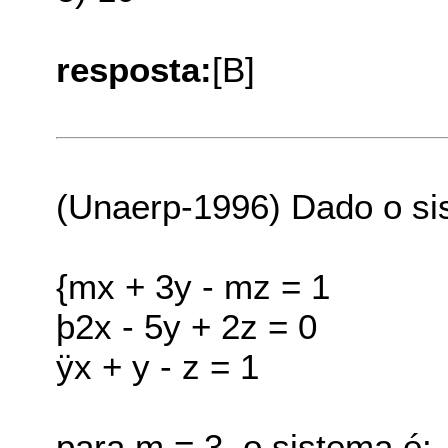
resposta:
[B]
(Unaerp-1996) Dado o si
{mx + 3y - mz = 1
þ2x - 5y + 2z = 0
ÿx + y - z = 1
para m = 3, o sistema é: