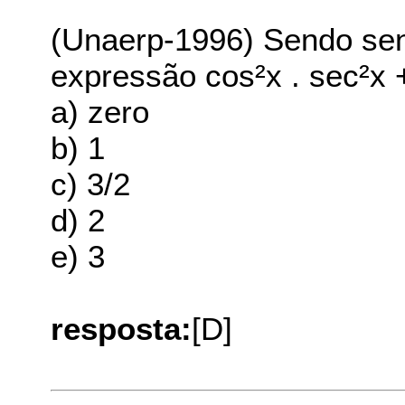
(Unaerp-1996) Sendo sen
expressão cos²x . sec²x 
a) zero
b) 1
c) 3/2
d) 2
e) 3
resposta:
[D]