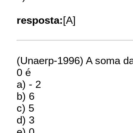
resposta:
[A]
(Unaerp-1996) A soma da
0 é
a) - 2
b) 6
c) 5
d) 3
e) 0