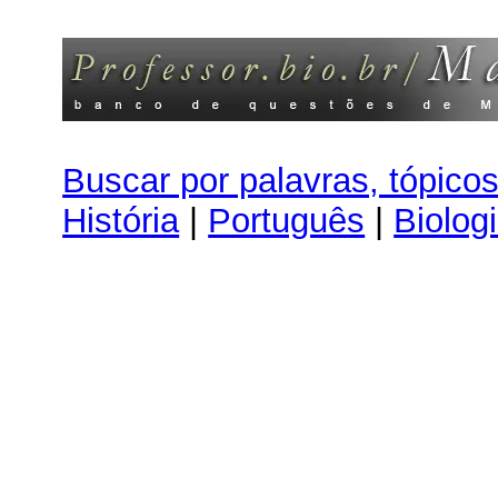
Buscar por palavras, tópico
História
|
Português
|
Biolog