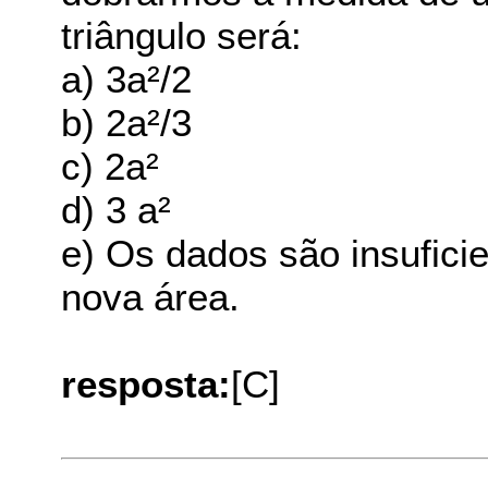
triângulo será:
a) 3a²/2
b) 2a²/3
c) 2a²
d) 3 a²
e) Os dados são insufici
nova área.
resposta:
[C]