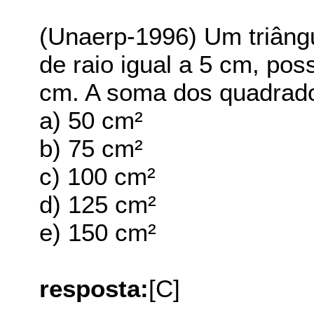
(Unaerp-1996) Um triângu
de raio igual a 5 cm, po
cm. A soma dos quadrados
a) 50 cm²
b) 75 cm²
c) 100 cm²
d) 125 cm²
e) 150 cm²
resposta:
[C]