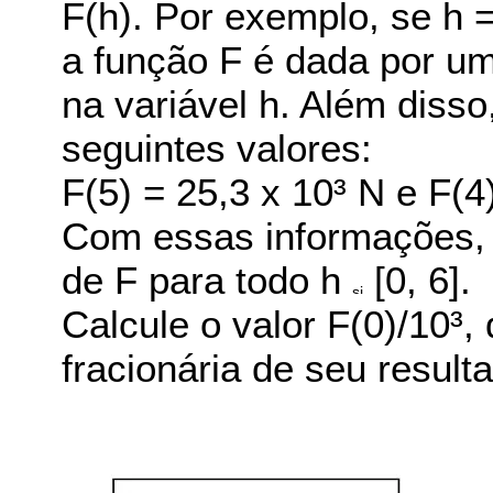
F(h). Por exemplo, se h =
a função F é dada por u
na variável h. Além diss
seguintes valores:
F(5) = 25,3 x 10³ N e F(4
Com essas informações, é
de F para todo h
[0, 6].
Calcule o valor F(0)/10³,
fracionária de seu result