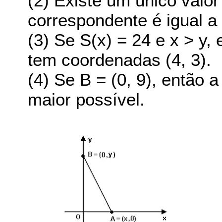
(2) Existe um único valor
correspondente é igual a
(3) Se S(x) = 24 e x > y
tem coordenadas (4, 3).
(4) Se B = (0, 9), então 
maior possível.