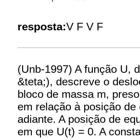
resposta:
V F V F
(Unb-1997) A função U, de
&teta;), descreve o desl
bloco de massa m, preso
em relação à posição de e
adiante. A posição de equ
em que U(t) = 0. A cons