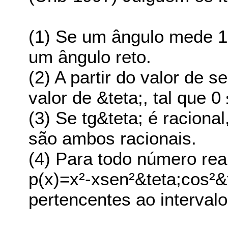
(1) Se um ângulo mede 1,
um ângulo reto.
(2) A partir do valor de 
valor de &teta;, tal que 0
(3) Se tg&teta; é raciona
são ambos racionais.
(4) Para todo número real
p(x)=x²-xsen²&teta;cos²&t
pertencentes ao intervalo 