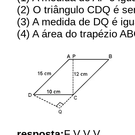
(2) O triângulo CDQ é se
(3) A medida de DQ é igu
(4) A área do trapézio A
resposta:
F V V V