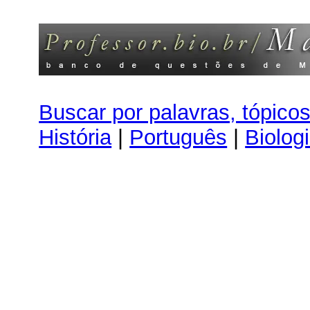
Buscar por palavras, tópico
História
|
Português
|
Biolog