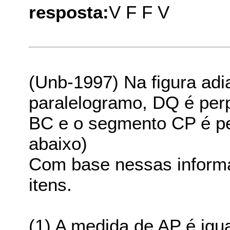
resposta:
V F F V
(Unb-1997) Na figura ad
paralelogramo, DQ é perp
BC e o segmento CP é pe
abaixo)
Com base nessas informa
itens.
(1) A medida de AP é igu