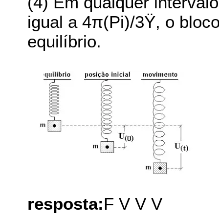
(4) Em qualquer interval
igual a 4π(Pi)/3Ÿ, o bloc
equilíbrio.
resposta:
F V V V