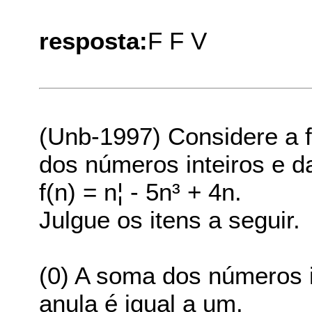
resposta:
F F V
(Unb-1997) Considere a f
dos números inteiros e d
f(n) = n¦ - 5n³ + 4n.
Julgue os itens a seguir.
(0) A soma dos números i
anula é igual a um.