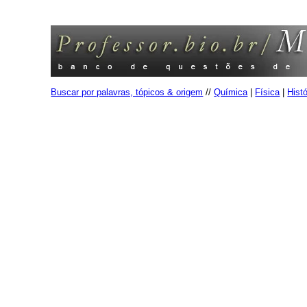
Buscar por palavras, tópicos & origem
//
Química
|
Física
|
Histó