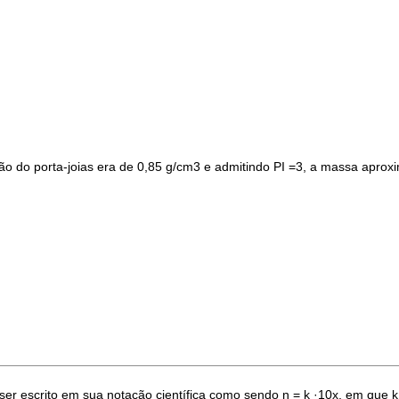
o do porta-joias era de 0,85 g/cm3 e admitindo PI =3, a massa aprox
er escrito em sua notação científica como sendo n = k ·10x, em que k