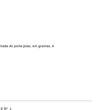
imada do porta-joias, em gramas, é
 E R*, 1