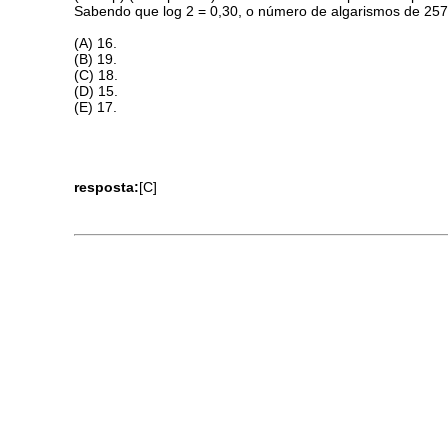
Sabendo que log 2 = 0,30, o número de algarismos de 257
(A) 16.
(B) 19.
(C) 18.
(D) 15.
(E) 17.
resposta:
[C]