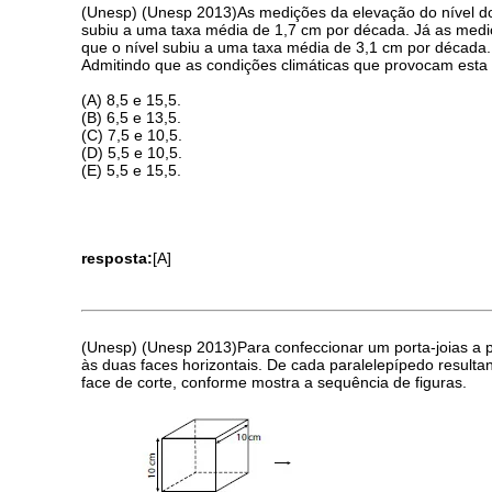
(Unesp) (Unesp 2013)As medições da elevação do nível do
subiu a uma taxa média de 1,7 cm por década. Já as mediç
que o nível subiu a uma taxa média de 3,1 cm por década.
Admitindo que as condições climáticas que provocam esta 
(A) 8,5 e 15,5.
(B) 6,5 e 13,5.
(C) 7,5 e 10,5.
(D) 5,5 e 10,5.
(E) 5,5 e 15,5.
resposta:
[A]
(Unesp) (Unesp 2013)Para confeccionar um porta-joias a 
às duas faces horizontais. De cada paralelepípedo result
face de corte, conforme mostra a sequência de figuras.