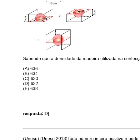
Sabendo que a densidade da madeira utilizada na confecçã
(A) 636.
(B) 634.
(C) 630.
(D) 632.
(E) 638.
resposta:
[D]
(Unesp) (Unesp 2013)Todo número inteiro positivo n pode s