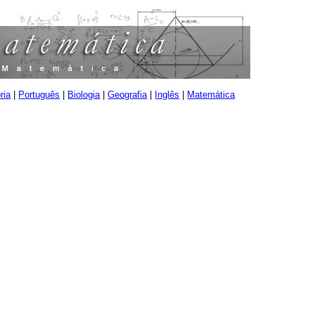
ria
|
Português
|
Biologia
|
Geografia
|
Inglês
|
Matemática