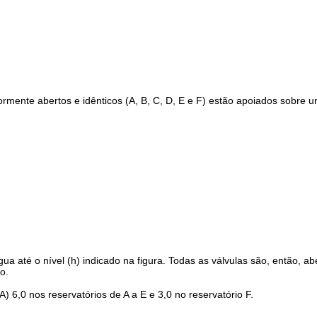
ormente abertos e idênticos (A, B, C, D, E e F) estão apoiados sobre um
a até o nível (h) indicado na figura. Todas as válvulas são, então, a
co.
A) 6,0 nos reservatórios de A a E e 3,0 no reservatório F.