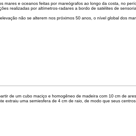
s mares e oceanos feitas por mareógrafos ao longo da costa, no perí
ões realizadas por altímetros-radares a bordo de satélites de sensor
elevação não se alterem nos próximos 50 anos, o nível global dos ma
partir de um cubo maciço e homogêneo de madeira com 10 cm de arest
ante extraiu uma semiesfera de 4 cm de raio, de modo que seus centro