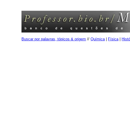
Buscar por palavras, tópicos & origem
//
Química
|
Física
|
Histó