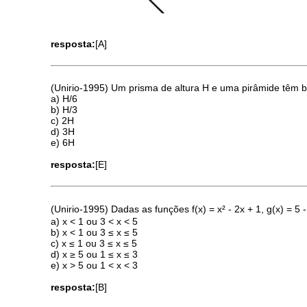
resposta:
[A]
(Unirio-1995) Um prisma de altura H e uma pirâmide têm 
a) H/6
b) H/3
c) 2H
d) 3H
e) 6H
resposta:
[E]
(Unirio-1995) Dadas as funções f(x) = x² - 2x + 1, g(x) = 5 - 
a) x < 1 ou 3 < x < 5
b) x < 1 ou 3 ≤ x ≤ 5
c) x ≤ 1 ou 3 ≤ x ≤ 5
d) x ≥ 5 ou 1 ≤ x ≤ 3
e) x > 5 ou 1 < x < 3
resposta:
[B]