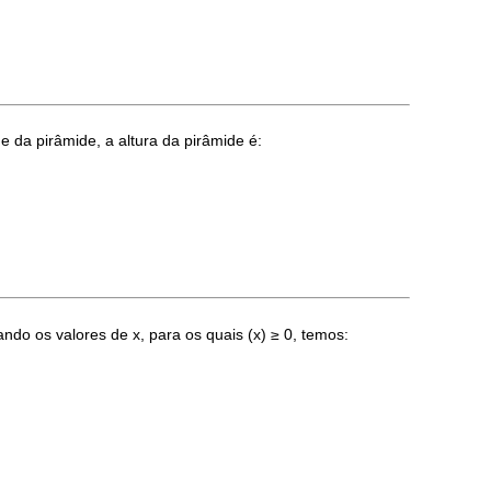
da pirâmide, a altura da pirâmide é:
isando os valores de x, para os quais (x) ≥ 0, temos: