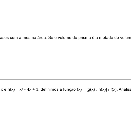
bases com a mesma área. Se o volume do prisma é a metade do volume 
x e h(x) = x² - 4x + 3, definimos a função (x) = [g(x) . h(x)] / f(x). Anal