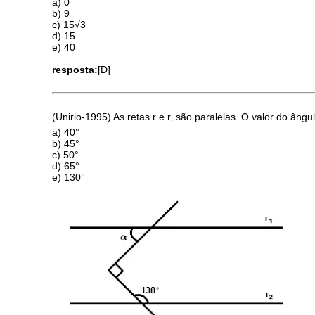
a) 0
b) 9
c) 15√3
d) 15
e) 40
resposta:
[D]
(Unirio-1995) As retas r e r‚ são paralelas. O valor do ângu
a) 40°
b) 45°
c) 50°
d) 65°
e) 130°