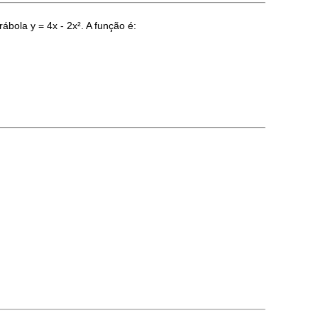
ábola y = 4x - 2x². A função é: