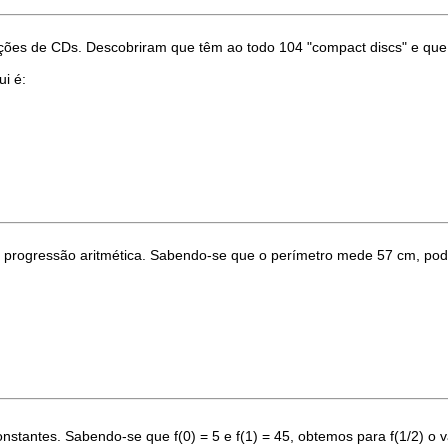
ções de CDs. Descobriram que têm ao todo 104 "compact discs" e que, 
ui é:
em progressão aritmética. Sabendo-se que o perímetro mede 57 cm, po
nstantes. Sabendo-se que f(0) = 5 e f(1) = 45, obtemos para f(1/2) o v