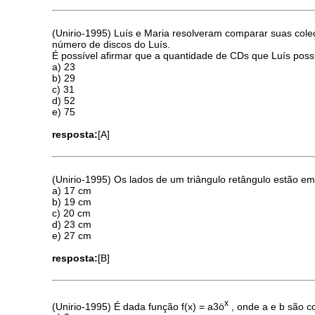
(Unirio-1995) Luís e Maria resolveram comparar suas cole
número de discos do Luís.
É possível afirmar que a quantidade de CDs que Luís poss
a) 23
b) 29
c) 31
d) 52
e) 75
resposta:
[A]
(Unirio-1995) Os lados de um triângulo retângulo estão 
a) 17 cm
b) 19 cm
c) 20 cm
d) 23 cm
e) 27 cm
resposta:
[B]
x
(Unirio-1995) É dada função f(x) = a3ö
, onde a e b são co