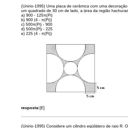
(Unirio-1995) Uma placa de cerâmica com uma decoração si
um quadrado de 30 cm de lado, a área da região hachura
a) 900 - 125π(Pi)
b) 900 (4 - π(Pi))
c) 500π(Pi) - 900
d) 500π(Pi) - 225
e) 225 (4 - π(Pi))
resposta:
[E]
(Unirio-1995) Considere um cilindro eqüilátero de raio R.