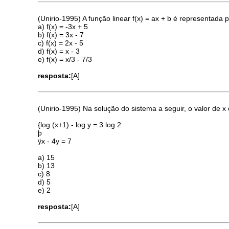
(Unirio-1995) A função linear f(x) = ax + b é representada 
a) f(x) = -3x + 5
b) f(x) = 3x - 7
c) f(x) = 2x - 5
d) f(x) = x - 3
e) f(x) = x/3 - 7/3
resposta:
[A]
(Unirio-1995) Na solução do sistema a seguir, o valor de x 
{log (x+1) - log y = 3 log 2
þ
ÿx - 4y = 7
a) 15
b) 13
c) 8
d) 5
e) 2
resposta:
[A]