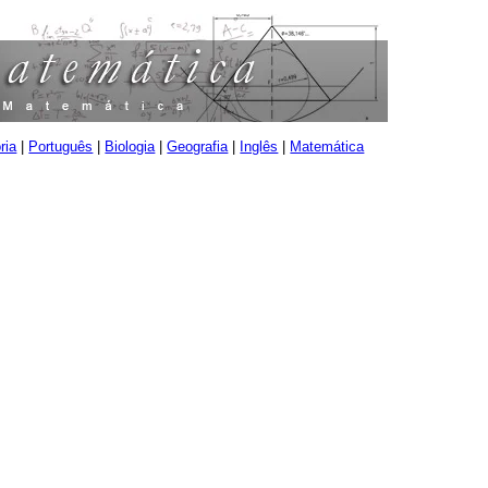
ria
|
Português
|
Biologia
|
Geografia
|
Inglês
|
Matemática