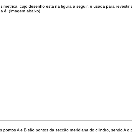
métrica, cujo desenho está na figura a seguir, é usada para revesti
da é: (imagem abaixo)
 Os pontos A e B são pontos da secção meridiana do cilindro, sendo A