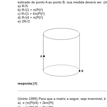
esticado do ponto A ao ponto B, sua medida deverá ser: (
a) R√5
b) R√(1 + π(Pi)²)
c) R√(1 + 4π(Pi)²)
d) R√(4 + π(Pi)²)
e) 2R√2
resposta:
[A]
(Unirio-1995) Para que a matriz a seguir, seja inversível,
a)  ≠ (π(Pi)/4) + 2kπ(Pi)