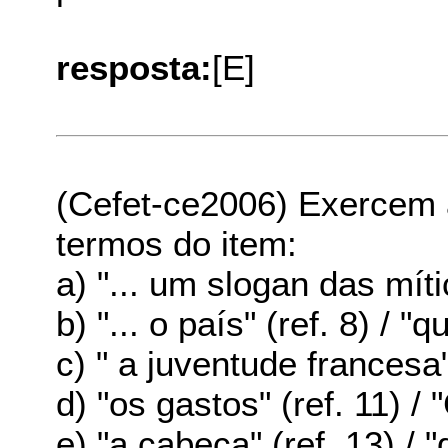
resposta:
[E]
(Cefet-ce2006) Exercem 
termos do item:
a) "... um slogan das mítica
b) "... o país" (ref. 8) / "q
c) " a juventude francesa" 
d) "os gastos" (ref. 11) / 
e) "a cabeça" (ref. 13) / "