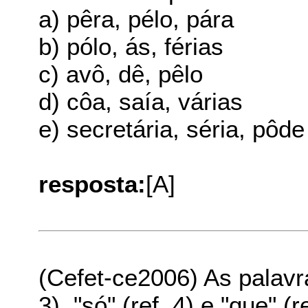
a) pêra, pélo, pára
b) pólo, ás, férias
c) avô, dê, pêlo
d) côa, saía, várias
e) secretária, séria, pôde
resposta:
[A]
(Cefet-ce2006) As palavras
3), "só" (ref. 4) e "que" (