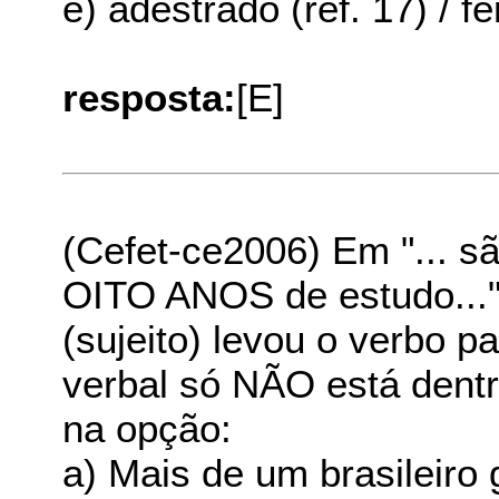
e) adestrado (ref. 17) / f
resposta:
[E]
(Cefet-ce2006) Em "... s
OITO ANOS de estudo..." 
(sujeito) levou o verbo p
verbal só NÃO está dent
na opção:
a) Mais de um brasileiro