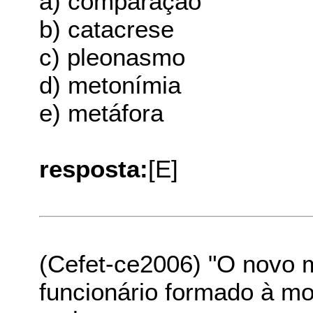
a) comparação
b) catacrese
c) pleonasmo
d) metonímia
e) metáfora
resposta:
[E]
(Cefet-ce2006) "O novo 
funcionário formado à mod