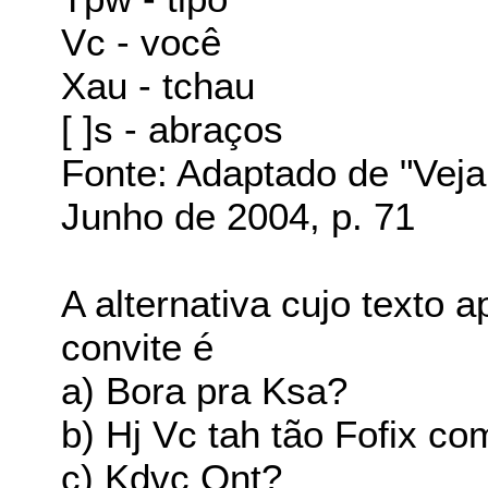
Vc - você
Xau - tchau
[ ]s - abraços
Fonte: Adaptado de "Veja
Junho de 2004, p. 71
A alternativa cujo texto 
convite é
a) Bora pra Ksa?
b) Hj Vc tah tão Fofix c
c) Kdvc Ont?