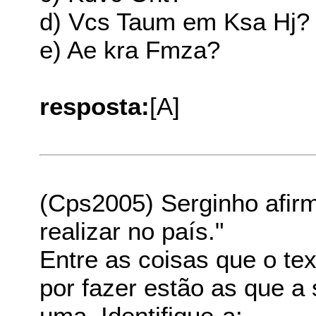
d) Vcs Taum em Ksa Hj?
e) Ae kra Fmza?
resposta:
[A]
(Cps2005) Serginho afirm
realizar no país."
Entre as coisas que o te
por fazer estão as que a
uma. Identifique-a: