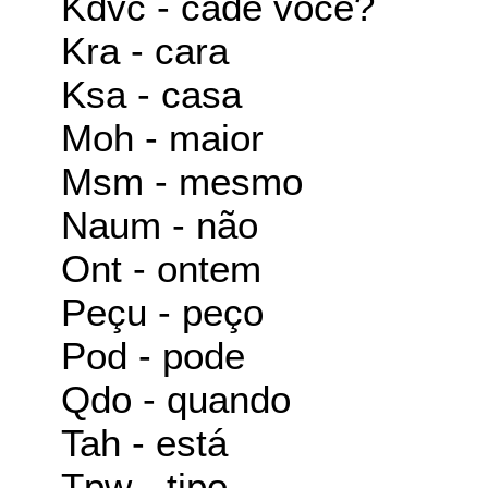
Kdvc - cadê você?
Kra - cara
Ksa - casa
Moh - maior
Msm - mesmo
Naum - não
Ont - ontem
Peçu - peço
Pod - pode
Qdo - quando
Tah - está
Tpw - tipo