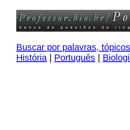
Buscar por palavras, tópico
História
|
Português
|
Biolog