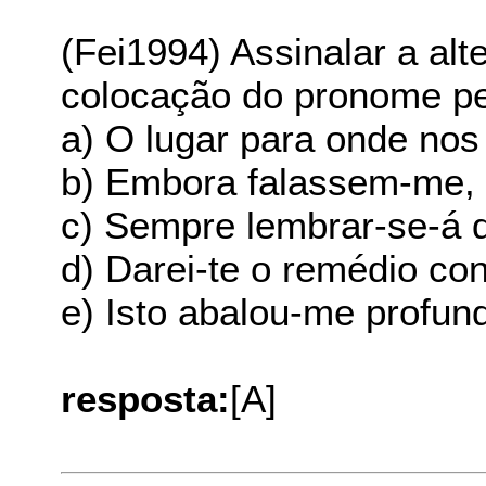
(Fei1994) Assinalar a alt
colocação do pronome pe
a) O lugar para onde no
b) Embora falassem-me, n
c) Sempre lembrar-se-á d
d) Darei-te o remédio con
e) Isto abalou-me profu
resposta:
[A]