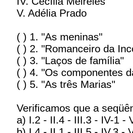
IV. Cecília Meireles
V. Adélia Prado
( ) 1. "As meninas"
( ) 2. "Romanceiro da Inc
( ) 3. "Laços de família"
( ) 4. "Os componentes 
( ) 5. "As três Marias"
Verificamos que a seqüên
a) I.2 - II.4 - III.3 - IV-1 - 
b) I.4 - II.1 - III.5 - IV.3 - 