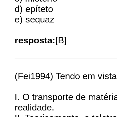
d) epíteto
e) sequaz
resposta:
[B]
(Fei1994) Tendo em vista
I. O transporte de matér
realidade.