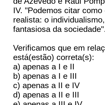
de Azevedo e Raul Pompé
IV. "Podemos citar como c
realista: o individualismo
fantasiosa da sociedade"
Verificamos que em rela
está(estão) correta(s):
a) apenas a I e II
b) apenas a I e III
c) apenas a II e IV
d) apenas a II e III
e) apenas a III e IV