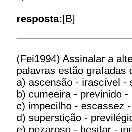
resposta:
[B]
(Fei1994) Assinalar a alt
palavras estão grafadas 
a) ascensão - irascível - 
b) cumeeira - previnido -
c) impecilho - escassez 
d) superstição - previlégi
e) pezaroso - hesitar - in