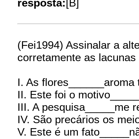
resposta:
[B]
(Fei1994) Assinalar a alt
corretamente as lacunas 
I. As flores______aroma 
II. Este foi o motivo_____
III. A pesquisa_____me ref
IV. São precários os me
V. Este é um fato_____n