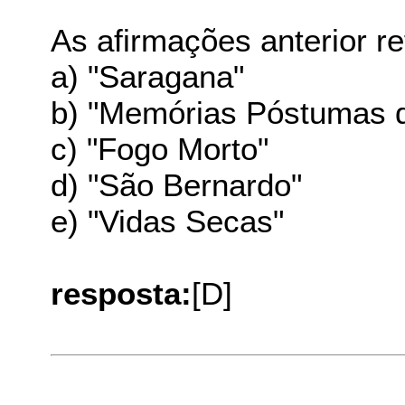
As afirmações anterior r
a) "Saragana"
b) "Memórias Póstumas 
c) "Fogo Morto"
d) "São Bernardo"
e) "Vidas Secas"
resposta:
[D]