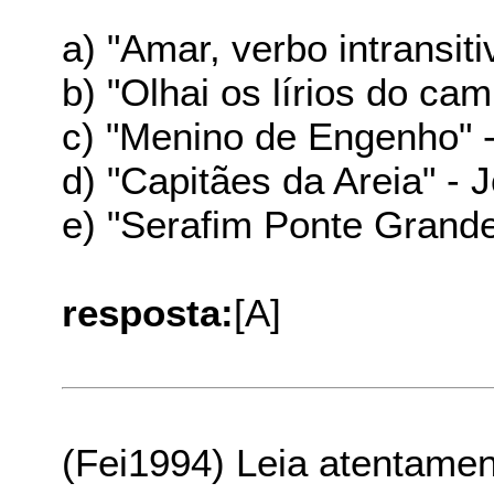
a) "Amar, verbo intransit
b) "Olhai os lírios do ca
c) "Menino de Engenho" 
d) "Capitães da Areia" -
e) "Serafim Ponte Grand
resposta:
[A]
(Fei1994) Leia atentamen