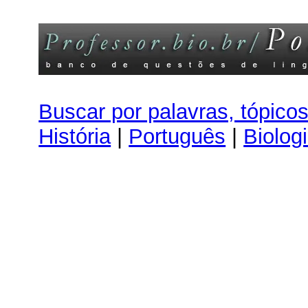
Buscar por palavras, tópico
História
|
Português
|
Biolog