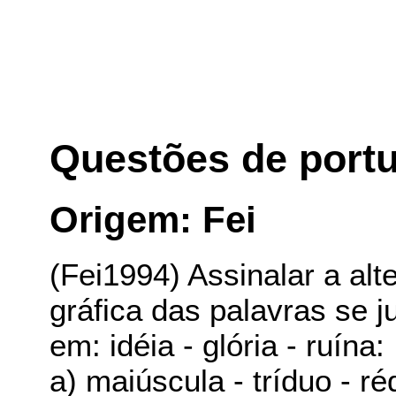
Questões de port
Origem: Fei
(Fei1994) Assinalar a alt
gráfica das palavras se 
em: idéia - glória - ruína:
a) maiúscula - tríduo - r