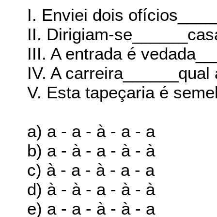
I. Enviei dois ofícios__
II. Dirigiam-se______ca
III. A entrada é vedada_
IV. A carreira______qual 
V. Esta tapeçaria é seme
a) a - a - à - a - a
b) a - à - a - à - à
c) à - a - à - a - a
d) à - à - a - à - à
e) a - a - à - à - a