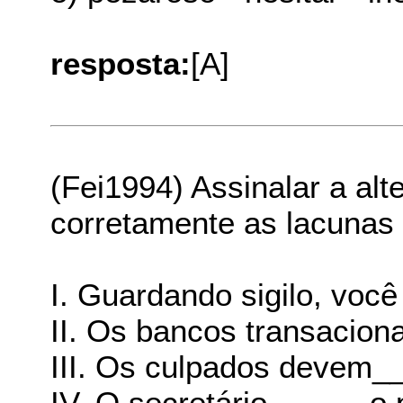
resposta:
[A]
(Fei1994) Assinalar a al
corretamente as lacunas 
I. Guardando sigilo, voc
II. Os bancos transaci
III. Os culpados devem_
IV. O secretário______o 