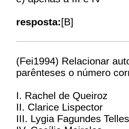
resposta:
[B]
(Fei1994) Relacionar aut
parênteses o número cor
I. Rachel de Queiroz
II. Clarice Lispector
III. Lygia Fagundes Telle