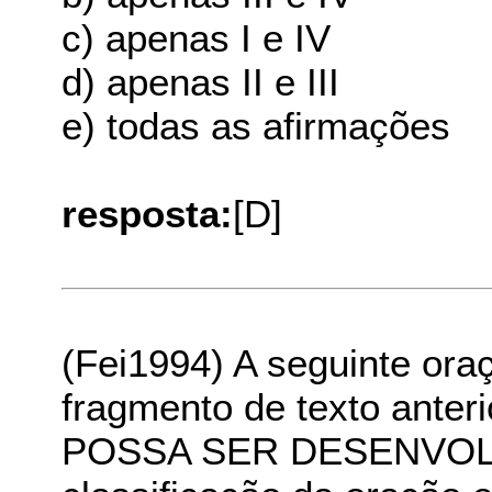
c) apenas I e IV
d) apenas II e III
e) todas as afirmações
resposta:
[D]
(Fei1994) A seguinte ora
fragmento de texto ante
POSSA SER DESENVOLV