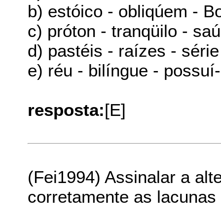
b) estóico - obliqúem - B
c) próton - tranqüilo - sa
d) pastéis - raízes - série
e) réu - bilíngue - possuí-
resposta:
[E]
(Fei1994) Assinalar a al
corretamente as lacunas 