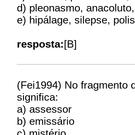
d) pleonasmo, anacoluto
e) hipálage, silepse, pol
resposta:
[B]
(Fei1994) No fragmento d
significa:
a) assessor
b) emissário
c) mistério