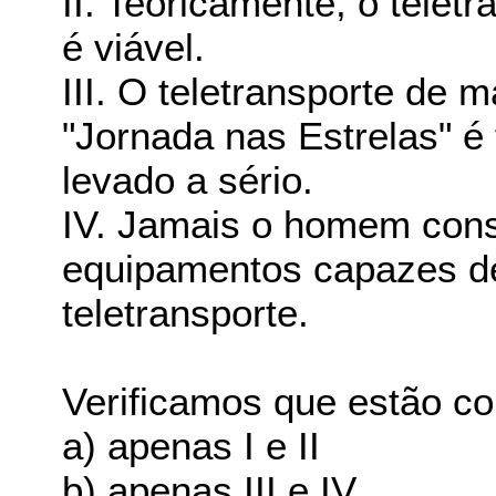
II. Teoricamente, o telet
é viável.
III. O teletransporte de 
"Jornada nas Estrelas" é 
levado a sério.
IV. Jamais o homem cons
equipamentos capazes de 
teletransporte.
Verificamos que estão co
a) apenas I e II
b) apenas III e IV