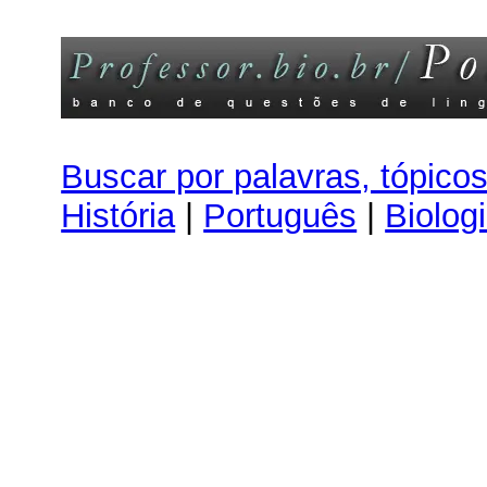
Buscar por palavras, tópico
História
|
Português
|
Biolog