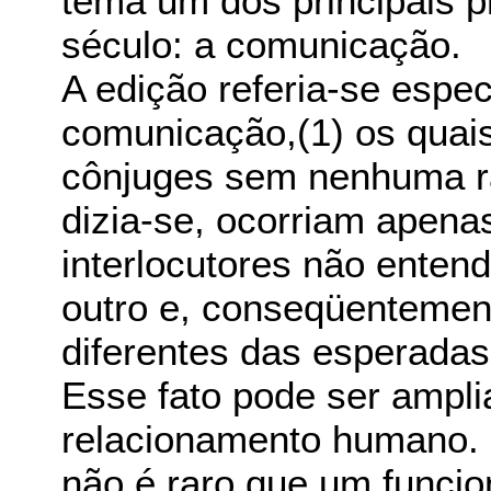
tema um dos principais p
século: a comunicação.
A edição referia-se espe
comunicação,(1) os quai
cônjuges sem nenhuma raz
dizia-se, ocorriam apen
interlocutores não ente
outro e, conseqüentemen
diferentes das esperadas
Esse fato pode ser ampl
relacionamento humano.
não é raro que um funcio