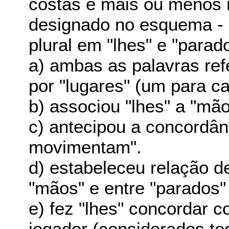
costas e mais ou menos n
designado no esquema - e
plural em "lhes" e "parad
a) ambas as palavras refe
por "lugares" (um para c
b) associou "lhes" a "mão
c) antecipou a concordân
movimentam".
d) estabeleceu relação d
"mãos" e entre "parados" 
e) fez "lhes" concordar c
jogador (considerados to