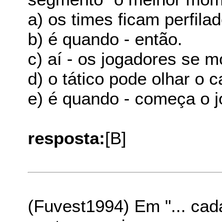
a) os times ficam perfilad
b) é quando - então.
c) aí - os jogadores se 
d) o tático pode olhar o c
e) é quando - começa o j
resposta:
[B]
(Fuvest1994) Em "... ca