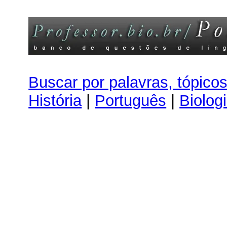
Buscar por palavras, tópico
História
|
Português
|
Biolog