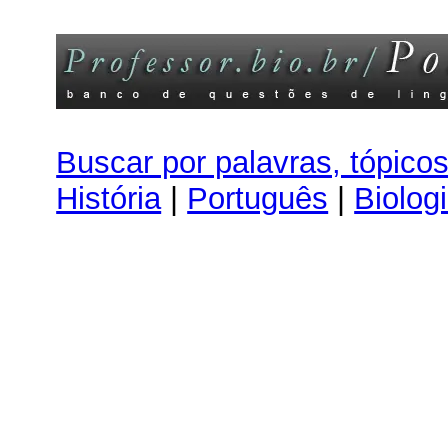
Buscar por palavras, tópico
História
|
Português
|
Biolog