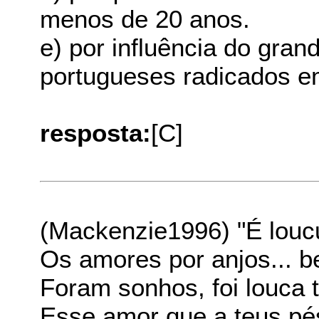
menos de 20 anos.
e) por influência do gra
portugueses radicados e
resposta:
[C]
(Mackenzie1996) "É loucu
Os amores por anjos... b
Foram sonhos, foi louca 
Esse amor que a teus pé