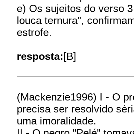
e) Os sujeitos do verso 
louca ternura", confirma
estrofe.
resposta:
[B]
(Mackenzie1996) I - O 
precisa ser resolvido sér
uma imoralidade.
II - O negro "Pelé" toma