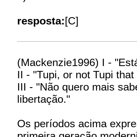
resposta:
[C]
(Mackenzie1996) I - "Est
II - "Tupi, or not Tupi that
III - "Não quero mais sab
libertação."
Os períodos acima expre
primeira geração moderni