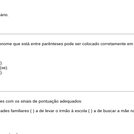
ário.
pronome que está entre parênteses pode ser colocado corretamente em
).
(se).
).
es com os sinais de pontuação adequados:
idades familiares ( ) a de levar o irmão à escola ( ) a de buscar a mãe n