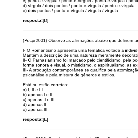
c) ponto-e-vírgula / ponto-e-vírgula / ponto-e-vírgula / pont
d) vírgula / dois pontos / ponto-e-vírgula / ponto-e-vírgula
e) dois pontos / ponto-e-vírgula / vírgula / vírgula
resposta:
[D]
(Pucpr2001) Observe as afirmações abaixo que definem as pr
I- O Romantismo apresenta uma temática voltada à indivi
Mantém a descrição de uma natureza meramente decorati
II- O Parnasianismo foi marcado pelo cientificismo, pela poe
forma sonora e visual, o misticismo, o espiritualismo, as e
III- A produção contemporânea se qualifica pela atomizaçã
psicanálise e pela mistura de gêneros e estilos.
Está ou estão corretas:
a) I, II e III.
b) apenas I e II.
c) apenas II e III.
d) apenas II.
e) apenas III.
resposta:
[E]