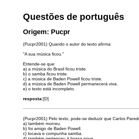
Questões de português
Origem: Pucpr
(Pucpr2001) Quando o autor do texto afirma:
"A sua música ficou."
Entende-se que:
a) a música do Brasil ficou triste.
b) o samba ficou triste.
c) a música de Baden Powell ficou triste.
d) a música de Baden Powell permanecerá viva.
e) o texto está incompleto.
resposta:
[D]
(Pucpr2001) Pelo texto, pode-se deduzir que Carlos Pared
a) também morreu.
b) foi amigo de Baden Powell.
c) tocava e compunha samba.
d) também pertenceu à bossa nova.