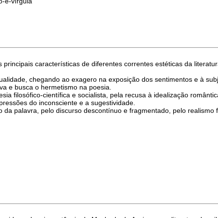
o-e-vírgula
incipais características de diferentes correntes estéticas da literat
dualidade, chegando ao exagero na exposição dos sentimentos e à su
va e busca o hermetismo na poesia.
sia filosófico-científica e socialista, pela recusa à idealização românt
xpressões do inconsciente e a sugestividade.
o da palavra, pelo discurso descontínuo e fragmentado, pelo realismo 