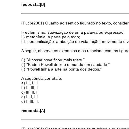
resposta:
[B]
(Pucpr2001) Quanto ao sentido figurado no texto, consider
I- eufemismo: suavização de uma palavra ou expressão;
II- metonímia: a parte pelo todo;
III- personificação: atribuição de vida, ação, movimento e 
A seguir, observe os exemplos e os relacione com as figur
( ) "A bossa nova ficou mais triste."
( ) "Baden Powell deixou o mundo em saudade."
( ) "Powell tinha a arte na ponta dos dedos."
A seqüência correta é:
a) III, I, II.
b) II, III, I.
c) III, II, I.
d) II, I, III.
e) I, III, II.
resposta:
[A]
(Pucpr2001) Observe estes nomes de músicos que aparec