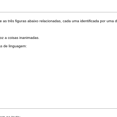
e as três figuras abaixo relacionadas, cada uma identificada por uma d
voz a coisas inanimadas.
as de linguagem:
em no texto: