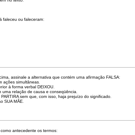
á faleceu ou faleceram:
cima, assinale a alternativa que contém uma afirmação FALSA:
 ações simultâneas.
rior à forma verbal DEIXOU.
m uma relação de causa e conseqüência.
 PARTIRA sem que, com isso, haja prejuízo do significado.
ção SUA MÃE.
 como antecedente os termos: