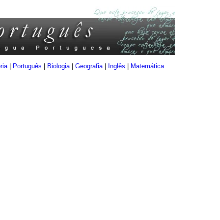
ria
|
Português
|
Biologia
|
Geografia
|
Inglês
|
Matemática