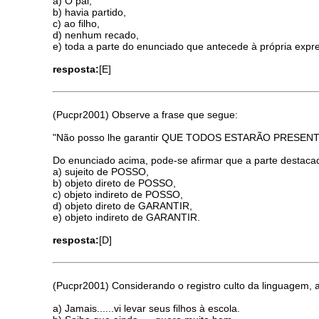
a) O pai,
b) havia partido,
c) ao filho,
d) nenhum recado,
e) toda a parte do enunciado que antecede à própria exp
resposta:
[E]
(Pucpr2001) Observe a frase que segue:
"Não posso lhe garantir QUE TODOS ESTARÃO PRESE
Do enunciado acima, pode-se afirmar que a parte destac
a) sujeito de POSSO,
b) objeto direto de POSSO,
c) objeto indireto de POSSO,
d) objeto direto de GARANTIR,
e) objeto indireto de GARANTIR.
resposta:
[D]
(Pucpr2001) Considerando o registro culto da linguagem,
a) Jamais......vi levar seus filhos à escola.