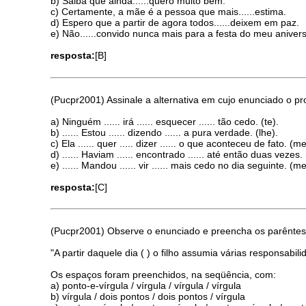
b) Saiba que ainda......quero muito bem.
c) Certamente, a mãe é a pessoa que mais......estima.
d) Espero que a partir de agora todos......deixem em paz.
e) Não......convido nunca mais para a festa do meu anivers
resposta:
[B]
(Pucpr2001) Assinale a alternativa em cujo enunciado o 
a) Ninguém ...... irá ...... esquecer ...... tão cedo. (te).
b) ...... Estou ...... dizendo ...... a pura verdade. (lhe).
c) Ela ...... quer ..... dizer ...... o que aconteceu de fato. (me
d) ...... Haviam ...... encontrado ...... até então duas vezes. 
e) ...... Mandou ...... vir ...... mais cedo no dia seguinte. (me
resposta:
[C]
(Pucpr2001) Observe o enunciado e preencha os parêntes
"A partir daquele dia ( ) o filho assumia várias responsabil
Os espaços foram preenchidos, na seqüência, com:
a) ponto-e-vírgula / vírgula / vírgula / vírgula
b) vírgula / dois pontos / dois pontos / vírgula