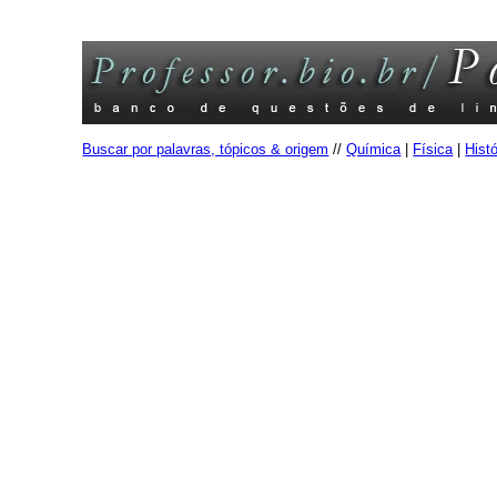
Buscar por palavras, tópicos & origem
//
Química
|
Física
|
Histó