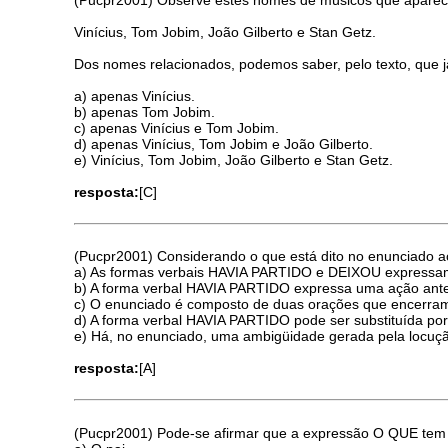
Vinícius, Tom Jobim, João Gilberto e Stan Getz.
Dos nomes relacionados, podemos saber, pelo texto, que j
a) apenas Vinícius.
b) apenas Tom Jobim.
c) apenas Vinícius e Tom Jobim.
d) apenas Vinícius, Tom Jobim e João Gilberto.
e) Vinícius, Tom Jobim, João Gilberto e Stan Getz.
resposta:
[C]
(Pucpr2001) Considerando o que está dito no enunciado a
a) As formas verbais HAVIA PARTIDO e DEIXOU expressam
b) A forma verbal HAVIA PARTIDO expressa uma ação ante
c) O enunciado é composto de duas orações que encerra
d) A forma verbal HAVIA PARTIDO pode ser substituída por
e) Há, no enunciado, uma ambigüidade gerada pela locu
resposta:
[A]
(Pucpr2001) Pode-se afirmar que a expressão O QUE tem