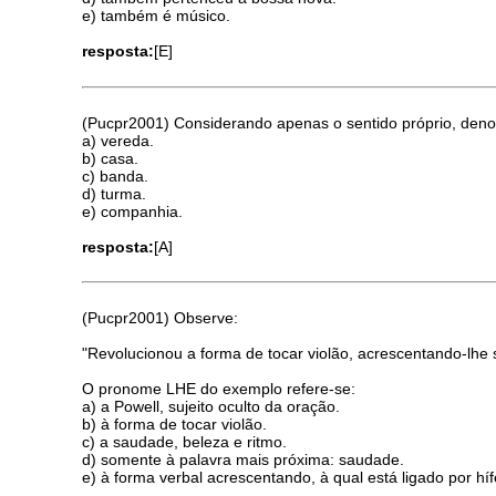
e) também é músico.
resposta:
[E]
(Pucpr2001) Considerando apenas o sentido próprio, denota
a) vereda.
b) casa.
c) banda.
d) turma.
e) companhia.
resposta:
[A]
(Pucpr2001) Observe:
"Revolucionou a forma de tocar violão, acrescentando-lhe 
O pronome LHE do exemplo refere-se:
a) a Powell, sujeito oculto da oração.
b) à forma de tocar violão.
c) a saudade, beleza e ritmo.
d) somente à palavra mais próxima: saudade.
e) à forma verbal acrescentando, à qual está ligado por híf