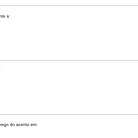
nte a:
:
prego do acento em: