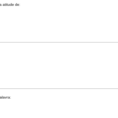
a atitude de:
lavra: