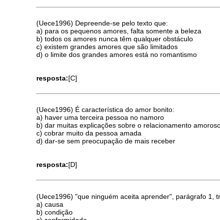
(Uece1996) Depreende-se pelo texto que:
a) para os pequenos amores, falta somente a beleza
b) todos os amores nunca têm qualquer obstáculo
c) existem grandes amores que são limitados
d) o limite dos grandes amores está no romantismo
resposta:
[C]
(Uece1996) É característica do amor bonito:
a) haver uma terceira pessoa no namoro
b) dar muitas explicações sobre o relacionamento amoros
c) cobrar muito da pessoa amada
d) dar-se sem preocupação de mais receber
resposta:
[D]
(Uece1996) "que ninguém aceita aprender", parágrafo 1, tr
a) causa
b) condição
c) conformidade