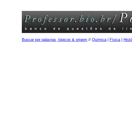
Buscar por palavras, tópicos & origem
//
Química
|
Física
|
Histó