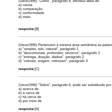
(Uece1996) "Como", parágrafo 8, introduz idéia de:
a) causa
b) comparação
c) conformidade
d) meio
resposta:
[B]
(Uece1996) Pertencem à mesma área semântica as palavr
a) "simples, tolo, natural", parágrafo 1
b) "descomunais, profundos, sinceros", parágrafo 2
c) "entrega, doação, dádiva", parágrafo 2
d) "cobram, exigem, rotinizam", parágrafo 3
resposta:
[C]
(Uece1996) "Sobre", parágrafo 6, pode ser substituído por
a) acerca de
b) a cerca de
c) há cerca de
d) por meio de
resposta:
[A]