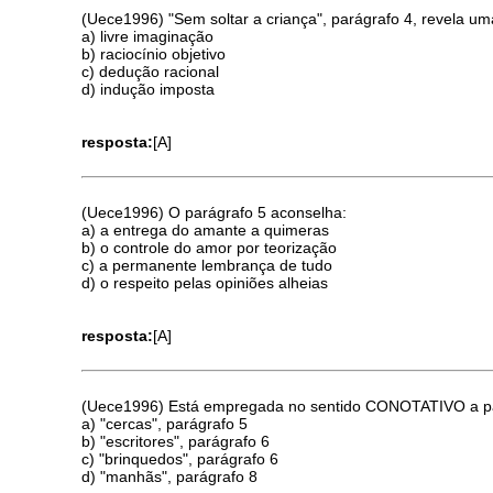
(Uece1996) "Sem soltar a criança", parágrafo 4, revela um
a) livre imaginação
b) raciocínio objetivo
c) dedução racional
d) indução imposta
resposta:
[A]
(Uece1996) O parágrafo 5 aconselha:
a) a entrega do amante a quimeras
b) o controle do amor por teorização
c) a permanente lembrança de tudo
d) o respeito pelas opiniões alheias
resposta:
[A]
(Uece1996) Está empregada no sentido CONOTATIVO a pa
a) "cercas", parágrafo 5
b) "escritores", parágrafo 6
c) "brinquedos", parágrafo 6
d) "manhãs", parágrafo 8