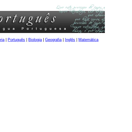
ria
|
Português
|
Biologia
|
Geografia
|
Inglês
|
Matemática