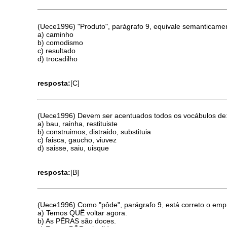
(Uece1996) "Produto", parágrafo 9, equivale semanticame
a) caminho
b) comodismo
c) resultado
d) trocadilho
resposta:
[C]
(Uece1996) Devem ser acentuados todos os vocábulos de
a) bau, rainha, restituiste
b) construimos, distraido, substituia
c) faisca, gaucho, viuvez
d) saisse, saiu, uisque
resposta:
[B]
(Uece1996) Como "pôde", parágrafo 9, está correto o em
a) Temos QUÊ voltar agora.
b) As PÊRAS são doces.