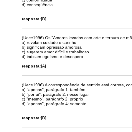
d) conseqüência
resposta:
[D]
(Uece1996) Os "Amores levados com arte e ternura de mãos
a) revelam cuidado e carinho
b) significam opressão amorosa
c) sugerem amor difícil e trabalhoso
d) indicam egoísmo e desespero
resposta:
[A]
(Uece1996) A correspondência de sentido está correta, co
a) "apenas", parágrafo 1: também
b) "por aí", parágrafo 2: nesse lugar
c) "mesmo", parágrafo 2: próprio
d) "apenas", parágrafo 4: somente
resposta:
[D]