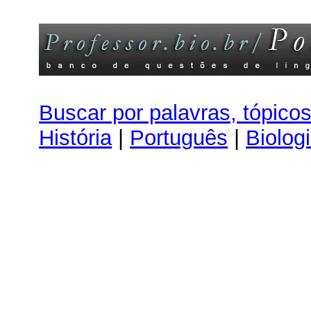
Buscar por palavras, tópico
História
|
Português
|
Biolog