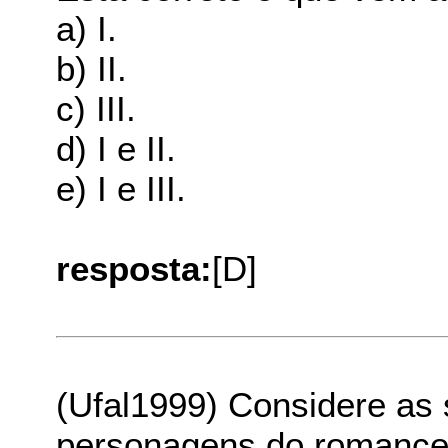
a) I.
b) II.
c) III.
d) I e II.
e) I e III.
resposta:
[D]
(Ufal1999) Considere as 
personagens do roman