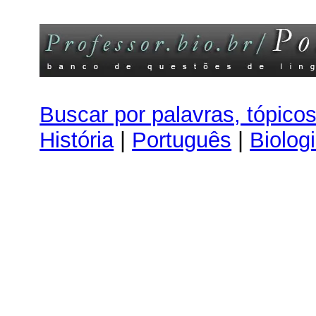
Buscar por palavras, tópico
História
|
Português
|
Biolog