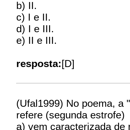
b) II.
c) I e II.
d) I e III.
e) II e III.
resposta:
[D]
(Ufal1999) No poema, a "
refere (segunda estrofe)
a) vem caracterizada de 