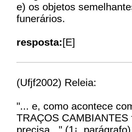
e) os objetos semelhant
funerários.
resposta:
[E]
(Ufjf2002) Releia:
"... e, como acontece co
TRAÇOS CAMBIANTES fi
precisa..." (1¡. parágrafo)