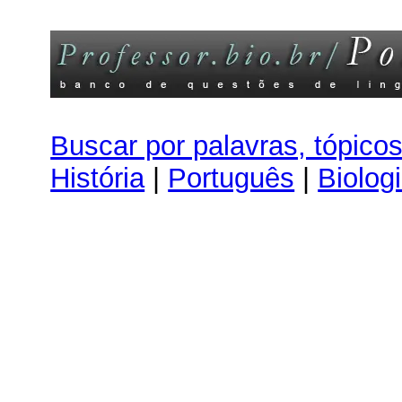
Buscar por palavras, tópico
História
|
Português
|
Biolog