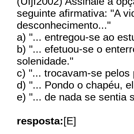
(Ufjf2002) Assinale a 
seguinte afirmativa: "A v
desconhecimento..."
a) "... entregou-se ao es
b) "... efetuou-se o ente
solenidade."
c) "... trocavam-se pelos
d) "... Pondo o chapéu, e
e) "... de nada se sentia 
resposta:
[E]