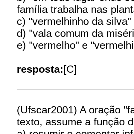
família trabalha nas plan
c) "vermelhinho da silva"
d) "vala comum da miséri
e) "vermelho" e "vermelhi
resposta:
[C]
(Ufscar2001) A oração "f
texto, assume a função 
a) resumir e comentar in