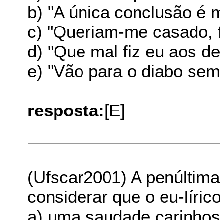
b) "A única conclusão é 
c) "Queriam-me casado, fút
d) "Que mal fiz eu aos d
e) "Vão para o diabo se
resposta:
[E]
(Ufscar2001) A penúltima
considerar que o eu-líric
a) uma saudade carinhosa