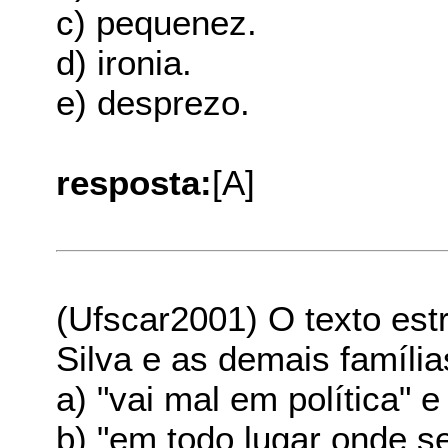
c) pequenez.
d) ironia.
e) desprezo.
resposta:
[A]
(Ufscar2001) O texto est
Silva e as demais famíli
a) "vai mal em política" e 
b) "em todo lugar onde s