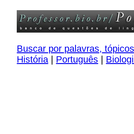
Buscar por palavras, tópico
História
|
Português
|
Biolog