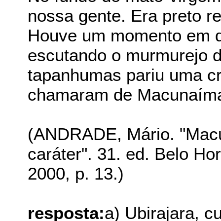
nossa gente. Era preto re
Houve um momento em que
escutando o murmurejo de
tapanhumas pariu uma cri
chamaram de Macunaím
(ANDRADE, Mário. "Macu
caráter". 31. ed. Belo Ho
2000, p. 13.)
resposta:
a) Ubirajara, c