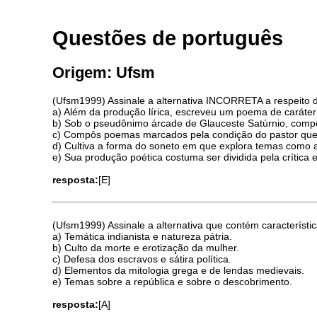
Questões de português
Origem: Ufsm
(Ufsm1999) Assinale a alternativa INCORRETA a respeito 
a) Além da produção lírica, escreveu um poema de caráter ép
b) Sob o pseudônimo árcade de Glauceste Satúrnio, com
c) Compôs poemas marcados pela condição do pastor que 
d) Cultiva a forma do soneto em que explora temas como a
e) Sua produção poética costuma ser dividida pela crítica em 
resposta:
[E]
(Ufsm1999) Assinale a alternativa que contém característ
a) Temática indianista e natureza pátria.
b) Culto da morte e erotização da mulher.
c) Defesa dos escravos e sátira política.
d) Elementos da mitologia grega e de lendas medievais.
e) Temas sobre a república e sobre o descobrimento.
resposta:
[A]