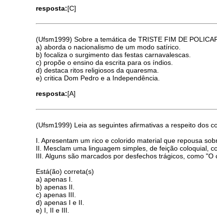
resposta:
[C]
(Ufsm1999) Sobre a temática de TRISTE FIM DE POLICAR
a) aborda o nacionalismo de um modo satírico.
b) focaliza o surgimento das festas carnavalescas.
c) propõe o ensino da escrita para os índios.
d) destaca ritos religiosos da quaresma.
e) critica Dom Pedro e a Independência.
resposta:
[A]
(Ufsm1999) Leia as seguintes afirmativas a respeito dos 
I. Apresentam um rico e colorido material que repousa sob
II. Mesclam uma linguagem simples, de feição coloquial, 
III. Alguns são marcados por desfechos trágicos, como "O
Está(ão) correta(s)
a) apenas I.
b) apenas II.
c) apenas III.
d) apenas I e II.
e) I, II e III.