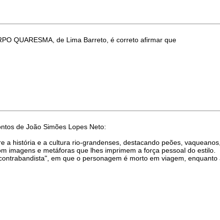
PO QUARESMA, de Lima Barreto, é correto afirmar que
contos de João Simões Lopes Neto:
re a história e a cultura rio-grandenses, destacando peões, vaqueanos,
com imagens e metáforas que lhes imprimem a força pessoal do estilo.
 contrabandista", em que o personagem é morto em viagem, enquanto a 