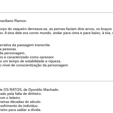
raciliano Ramos:
orpo do vaqueiro derreava-se, as pernas faziam dois arcos, os bra
ano. A sina dele era correr mundo, andar para cima e para baixo, à t
arrativa da passagem transcrita.
ra pessoas.
o da personagem.
s e caracterizado como opressor.
o um tempo de estabilidade e riqueza.
 do nível de conscientização da personagem.
o de OS RATOS, de Dyonélio Machado.
ado pela falta de dinheiro.
om o leiteiro.
imeiras décadas do século.
 sofrimento do indivíduo.
eiro para saldar a dívida.