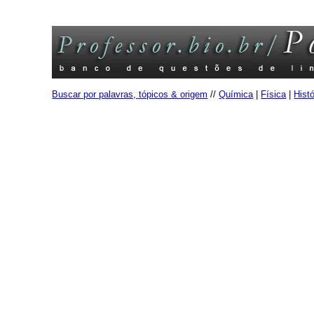
Buscar por palavras, tópicos & origem
//
Química
|
Física
|
Histó