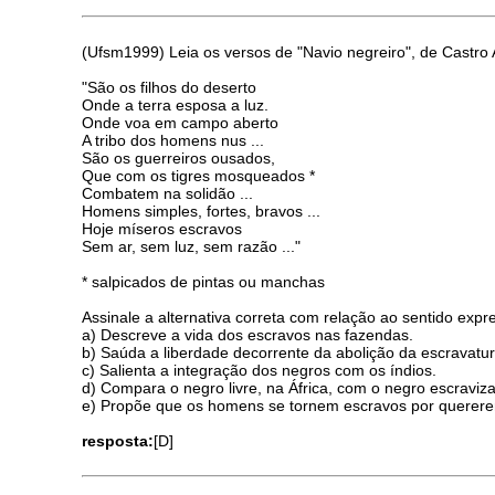
(Ufsm1999) Leia os versos de "Navio negreiro", de Castro 
"São os filhos do deserto
Onde a terra esposa a luz.
Onde voa em campo aberto
A tribo dos homens nus ...
São os guerreiros ousados,
Que com os tigres mosqueados *
Combatem na solidão ...
Homens simples, fortes, bravos ...
Hoje míseros escravos
Sem ar, sem luz, sem razão ..."
* salpicados de pintas ou manchas
Assinale a alternativa correta com relação ao sentido expre
a) Descreve a vida dos escravos nas fazendas.
b) Saúda a liberdade decorrente da abolição da escravatur
c) Salienta a integração dos negros com os índios.
d) Compara o negro livre, na África, com o negro escraviza
e) Propõe que os homens se tornem escravos por quererem
resposta:
[D]