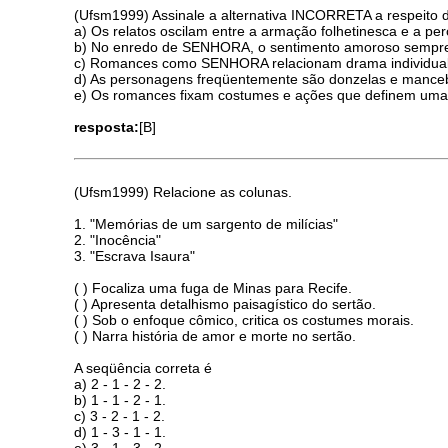
(Ufsm1999) Assinale a alternativa INCORRETA a respeito d
a) Os relatos oscilam entre a armação folhetinesca e a per
b) No enredo de SENHORA, o sentimento amoroso sempre é 
c) Romances como SENHORA relacionam drama individual 
d) As personagens freqüentemente são donzelas e manceb
e) Os romances fixam costumes e ações que definem uma 
resposta:
[B]
(Ufsm1999) Relacione as colunas.
1. "Memórias de um sargento de milícias"
2. "Inocência"
3. "Escrava Isaura"
( ) Focaliza uma fuga de Minas para Recife.
( ) Apresenta detalhismo paisagístico do sertão.
( ) Sob o enfoque cômico, critica os costumes morais.
( ) Narra história de amor e morte no sertão.
A seqüência correta é
a) 2 - 1 - 2 - 2.
b) 1 - 1 - 2 - 1.
c) 3 - 2 - 1 - 2.
d) 1 - 3 - 1 - 1.
e) 3 - 1 - 3 - 2.