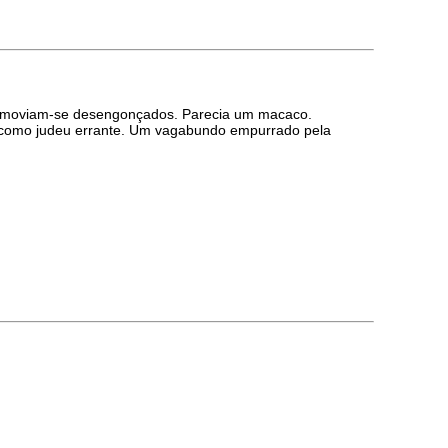
ços moviam-se desengonçados. Parecia um macaco.
oa, como judeu errante. Um vagabundo empurrado pela