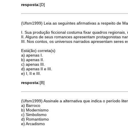
resposta:
[D]
(Ufsm1999) Leia as seguintes afirmativas a respeito de M
I. Sua produção ficcional costuma fixar quadros regionais,
II. Alguns de seus romances apresentam protagonistas na
III. Nos contos, os universos narrados apresentam seres 
Está(ão) correta(s)
a) apenas I.
b) apenas II.
c) apenas III.
d) apenas II e III.
e) I, II e III.
resposta:
[B]
(Ufsm1999) Assinale a alternativa que indica o período lite
a) Barroco
b) Modernismo
c) Simbolismo
d) Romantismo
e) Arcadismo