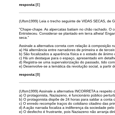
resposta:
[E]
(Ufsm1999) Leia o trecho seguinte de VIDAS SECAS, de G
"Chape-chape. As alpercatas batiam no chão rachado. O c
Entristeceu. Considerar-se plantado em terra alheia! Eng
seca."
Assinale a alternativa correta com relação à composição n
a) Há alternância entre narradores de primeira e de tercei
b) São focalizados a aparência física e o estado de ânim
c) Há um destaque para o espaço, apresentado em detalhe
d) Registra-se uma supervalorização do passado, tido com
e) Desenvolve-se a temática da revolução social, a partir
resposta:
[B]
(Ufsm1999) Assinale a alternativa INCORRETA a respeit
a) O protagonista, Naziazeno, é funcionário público perturb
b) O protagonista dispõe de 24 horas para saldar a conta c
c) O enredo recompõe traços do cotidiano citadino das pr
d) A ação narrada focaliza a indiferença da sociedade pelo
e) O desfecho é frustrante, pois Naziazeno não arranja dinh