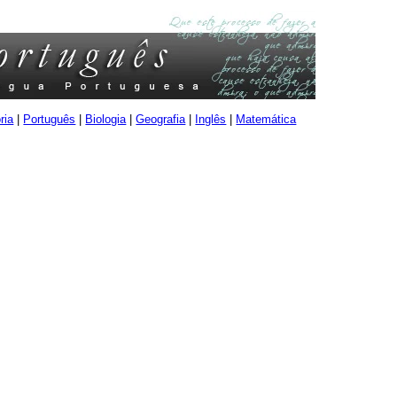
ria
|
Português
|
Biologia
|
Geografia
|
Inglês
|
Matemática