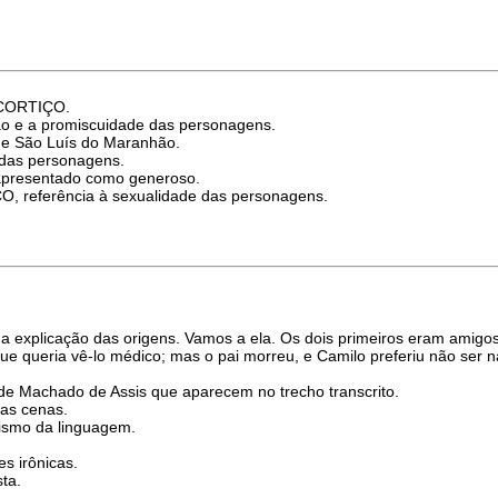
O CORTIÇO.
ão e a promiscuidade das personagens.
 de São Luís do Maranhão.
o das personagens.
apresentado como generoso.
ÇO, referência à sexualidade das personagens.
a explicação das origens. Vamos a ela. Os dois primeiros eram amigos d
que queria vê-lo médico; mas o pai morreu, e Camilo preferiu não ser 
as de Machado de Assis que aparecem no trecho transcrito.
das cenas.
sismo da linguagem.
es irônicas.
sta.