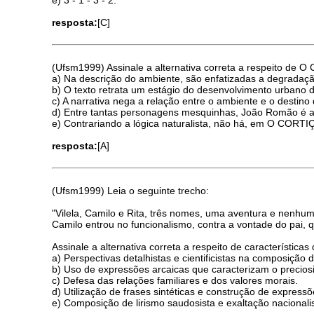
resposta:
[C]
(Ufsm1999) Assinale a alternativa correta a respeito de 
a) Na descrição do ambiente, são enfatizadas a degradaç
b) O texto retrata um estágio do desenvolvimento urbano
c) A narrativa nega a relação entre o ambiente e o destin
d) Entre tantas personagens mesquinhas, João Romão é 
e) Contrariando a lógica naturalista, não há, em O CORTI
resposta:
[A]
(Ufsm1999) Leia o seguinte trecho:
"Vilela, Camilo e Rita, três nomes, uma aventura e nenhum
Camilo entrou no funcionalismo, contra a vontade do pai, 
Assinale a alternativa correta a respeito de característic
a) Perspectivas detalhistas e cientificistas na composição 
b) Uso de expressões arcaicas que caracterizam o precio
c) Defesa das relações familiares e dos valores morais.
d) Utilização de frases sintéticas e construção de expressõ
e) Composição de lirismo saudosista e exaltação nacionali