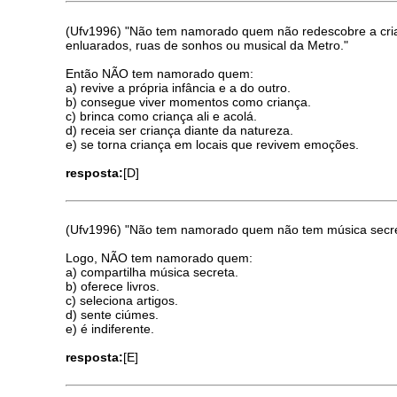
(Ufv1996) "Não tem namorado quem não redescobre a crian
enluarados, ruas de sonhos ou musical da Metro."
Então NÃO tem namorado quem:
a) revive a própria infância e a do outro.
b) consegue viver momentos como criança.
c) brinca como criança ali e acolá.
d) receia ser criança diante da natureza.
e) se torna criança em locais que revivem emoções.
resposta:
[D]
(Ufv1996) "Não tem namorado quem não tem música secreta
Logo, NÃO tem namorado quem:
a) compartilha música secreta.
b) oferece livros.
c) seleciona artigos.
d) sente ciúmes.
e) é indiferente.
resposta:
[E]