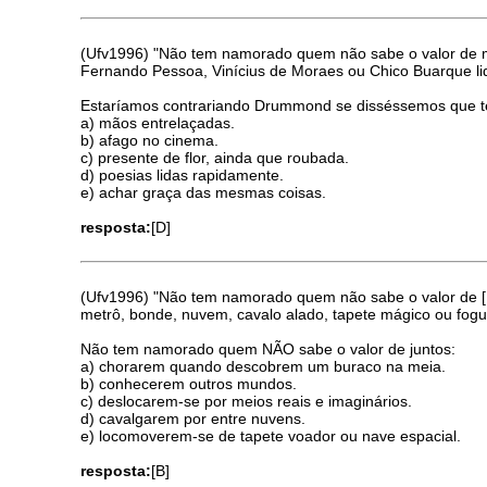
(Ufv1996) "Não tem namorado quem não sabe o valor de mã
Fernando Pessoa, Vinícius de Moraes ou Chico Buarque li
Estaríamos contrariando Drummond se disséssemos que 
a) mãos entrelaçadas.
b) afago no cinema.
c) presente de flor, ainda que roubada.
d) poesias lidas rapidamente.
e) achar graça das mesmas coisas.
resposta:
[D]
(Ufv1996) "Não tem namorado quem não sabe o valor de [.
metrô, bonde, nuvem, cavalo alado, tapete mágico ou fogue
Não tem namorado quem NÃO sabe o valor de juntos:
a) chorarem quando descobrem um buraco na meia.
b) conhecerem outros mundos.
c) deslocarem-se por meios reais e imaginários.
d) cavalgarem por entre nuvens.
e) locomoverem-se de tapete voador ou nave espacial.
resposta:
[B]