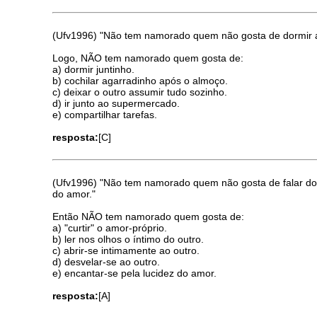
(Ufv1996) "Não tem namorado quem não gosta de dormir ag
Logo, NÃO tem namorado quem gosta de:
a) dormir juntinho.
b) cochilar agarradinho após o almoço.
c) deixar o outro assumir tudo sozinho.
d) ir junto ao supermercado.
e) compartilhar tarefas.
resposta:
[C]
(Ufv1996) "Não tem namorado quem não gosta de falar do p
do amor."
Então NÃO tem namorado quem gosta de:
a) "curtir" o amor-próprio.
b) ler nos olhos o íntimo do outro.
c) abrir-se intimamente ao outro.
d) desvelar-se ao outro.
e) encantar-se pela lucidez do amor.
resposta:
[A]