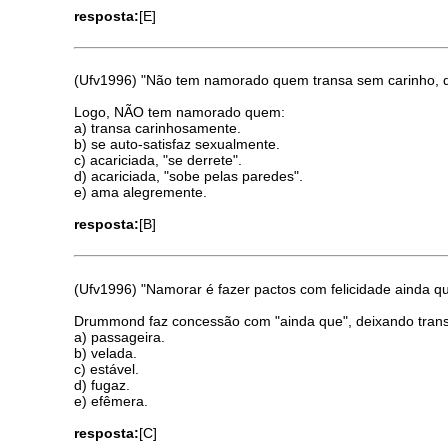
resposta:
[E]
(Ufv1996) "Não tem namorado quem transa sem carinho, qu
Logo, NÃO tem namorado quem:
a) transa carinhosamente.
b) se auto-satisfaz sexualmente.
c) acariciada, "se derrete".
d) acariciada, "sobe pelas paredes".
e) ama alegremente.
resposta:
[B]
(Ufv1996) "Namorar é fazer pactos com felicidade ainda que
Drummond faz concessão com "ainda que", deixando transpa
a) passageira.
b) velada.
c) estável.
d) fugaz.
e) efêmera.
resposta:
[C]