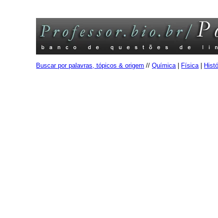
Buscar por palavras, tópicos & origem
//
Química
|
Física
|
Histó