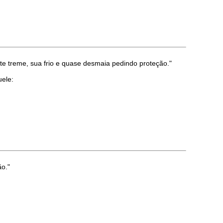
e treme, sua frio e quase desmaia pedindo proteção."
uele:
ão."