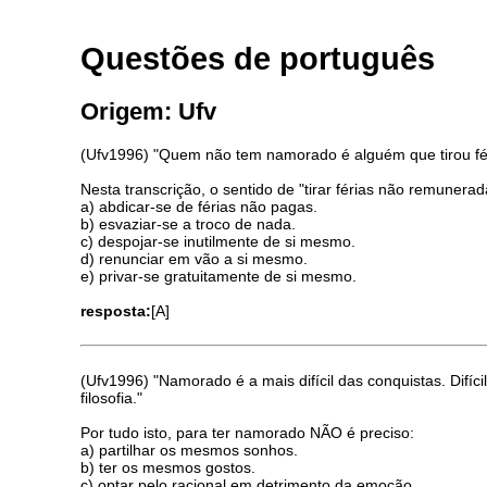
Questões de português
Origem: Ufv
(Ufv1996) "Quem não tem namorado é alguém que tirou f
Nesta transcrição, o sentido de "tirar férias não remuner
a) abdicar-se de férias não pagas.
b) esvaziar-se a troco de nada.
c) despojar-se inutilmente de si mesmo.
d) renunciar em vão a si mesmo.
e) privar-se gratuitamente de si mesmo.
resposta:
[A]
(Ufv1996) "Namorado é a mais difícil das conquistas. Difíc
filosofia."
Por tudo isto, para ter namorado NÃO é preciso:
a) partilhar os mesmos sonhos.
b) ter os mesmos gostos.
c) optar pelo racional em detrimento da emoção.