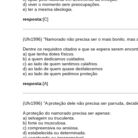
d) viver o momento sem preocupações.
e) ter a mesma ideologia.
resposta:
[C]
(Ufv1996) "Namorado não precisa ser o mais bonito, mas a
Dentre os requisitos citados e que se espera serem enco
a) que tenha dotes físicos.
b) a quem dedicamos cuidados.
c) ao lado de quem sentimos calafrios.
d) ao lado de quem quase desfalecemos
e) ao lado de quem pedimos proteção.
resposta:
[A]
(Ufv1996) "A proteção dele não precisa ser parruda, deci
A proteção do namorado precisa ser apenas:
a) selvagem ou truculenta.
b) forte ou musculosa.
c) compreensiva ou ansiosa.
d) estabelecida ou determinada.
e) vagabunda ou irresponsável.