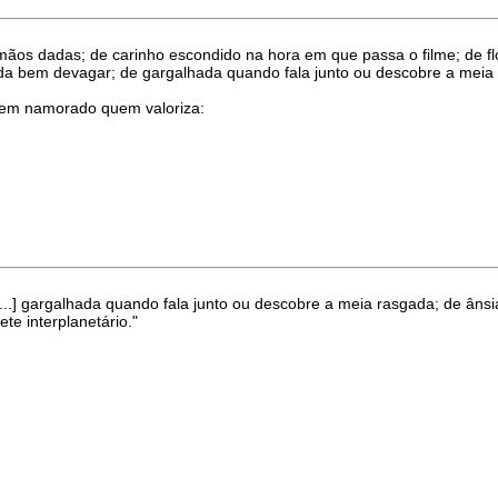
os dadas; de carinho escondido na hora em que passa o filme; de fl
da bem devagar; de gargalhada quando fala junto ou descobre a meia 
tem namorado quem valoriza:
..] gargalhada quando fala junto ou descobre a meia rasgada; de ânsi
te interplanetário."