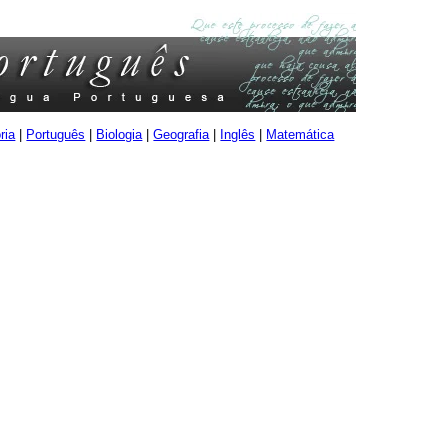
ria
|
Português
|
Biologia
|
Geografia
|
Inglês
|
Matemática