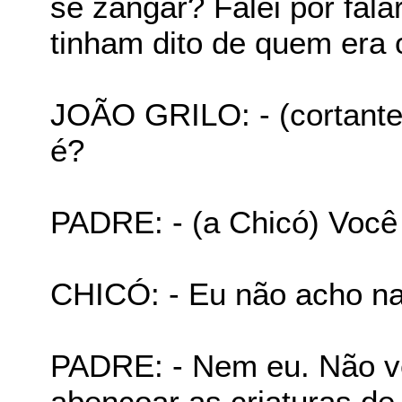
se zangar? Falei por fal
tinham dito de quem era 
JOÃO GRILO: - (cortante
é?
PADRE: - (a Chicó) Você
CHICÓ: - Eu não acho na
PADRE: - Nem eu. Não v
abençoar as criaturas de