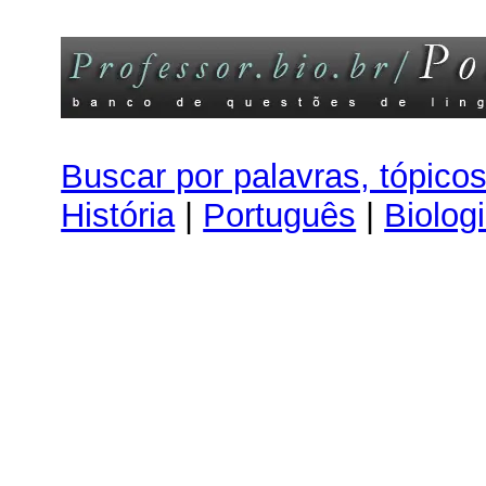
Buscar por palavras, tópico
História
|
Português
|
Biolog