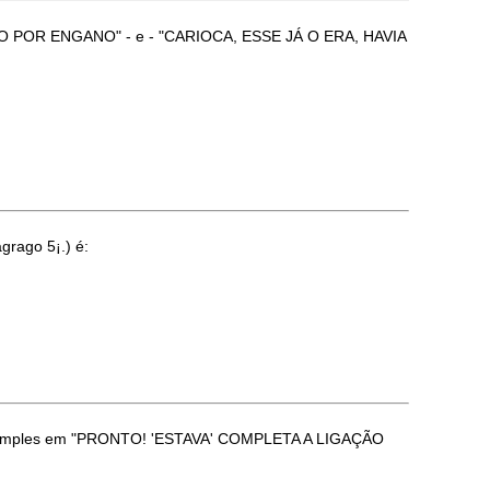
O RIO POR ENGANO" - e - "CARIOCA, ESSE JÁ O ERA, HAVIA
rago 5¡.) é:
pas simples em "PRONTO! 'ESTAVA' COMPLETA A LIGAÇÃO