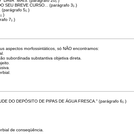
AVA" MAIS. (parágrafo 20¡.)
O SEU BREVE CURSO... (parágrafo 3¡.)
parágrafo 5¡.)
¡.)
afo 7¡.)
eus aspectos morfossintáticos, só NÃO encontramos:
al.
ão subordinada substantiva objetiva direta.
jeito.
siva.
rbial.
TUDE DO DEPÓSITO DE PIPAS DE ÁGUA FRESCA." (parágrafo 6¡.)
bial de conseqüência.