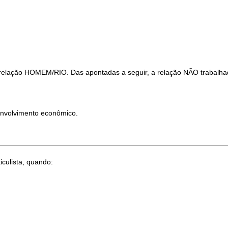
a relação HOMEM/RIO. Das apontadas a seguir, a relação NÃO trabalhad
envolvimento econômico.
iculista, quando: