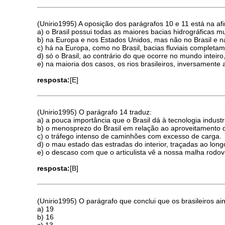
(Unirio1995) A oposição dos parágrafos 10 e 11 está na a
a) o Brasil possui todas as maiores bacias hidrográficas m
b) na Europa e nos Estados Unidos, mas não no Brasil e n
c) há na Europa, como no Brasil, bacias fluviais completa
d) só o Brasil, ao contrário do que ocorre no mundo inteiro
e) na maioria dos casos, os rios brasileiros, inversamen
resposta:
[E]
(Unirio1995) O parágrafo 14 traduz:
a) a pouca importância que o Brasil dá à tecnologia industri
b) o menosprezo do Brasil em relação ao aproveitamento da
c) o tráfego intenso de caminhões com excesso de carga.
d) o mau estado das estradas do interior, traçadas ao long
e) o descaso com que o articulista vê a nossa malha rodovi
resposta:
[B]
(Unirio1995) O parágrafo que conclui que os brasileiros
a) 19
b) 16
c) 13