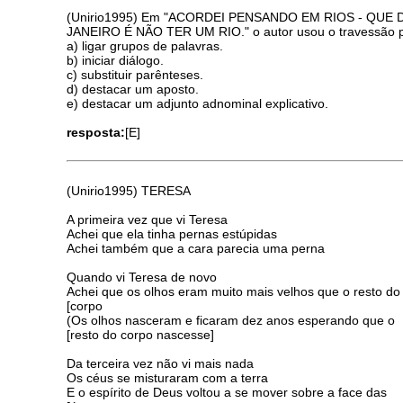
(Unirio1995) Em "ACORDEI PENSANDO EM RIOS - QU
JANEIRO É NÃO TER UM RIO." o autor usou o travessão 
a) ligar grupos de palavras.
b) iniciar diálogo.
c) substituir parênteses.
d) destacar um aposto.
e) destacar um adjunto adnominal explicativo.
resposta:
[E]
(Unirio1995) TERESA
A primeira vez que vi Teresa
Achei que ela tinha pernas estúpidas
Achei também que a cara parecia uma perna
Quando vi Teresa de novo
Achei que os olhos eram muito mais velhos que o resto do
[corpo
(Os olhos nasceram e ficaram dez anos esperando que o
[resto do corpo nascesse]
Da terceira vez não vi mais nada
Os céus se misturaram com a terra
E o espírito de Deus voltou a se mover sobre a face das