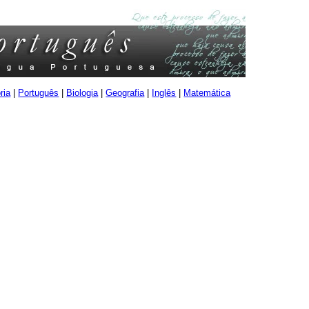
ria
|
Português
|
Biologia
|
Geografia
|
Inglês
|
Matemática