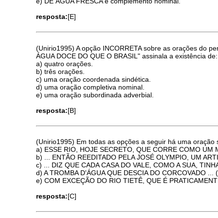
e) DE ÁGUA FRESCA é complemento nominal.
resposta:
[E]
(Unirio1995) A opção INCORRETA sobre as orações
ÁGUA DOCE DO QUE O BRASIL" assinala a existência de:
a) quatro orações.
b) três orações.
c) uma oração coordenada sindética.
d) uma oração completiva nominal.
e) uma oração subordinada adverbial.
resposta:
[B]
(Unirio1995) Em todas as opções a seguir há uma oração
a) ESSE RIO, HOJE SECRETO, QUE CORRE COMO UM MA
b) ... ENTÃO REEDITADO PELA JOSÉ OLYMPIO, UM ART
c) ... DIZ QUE CADA CASA DO VALE, COMO A SUA, TINHA
d) A TROMBA D'ÁGUA QUE DESCIA DO CORCOVADO ... (pa
e) COM EXCEÇÃO DO RIO TIETÊ, QUE É PRATICAMENTE 
resposta:
[C]