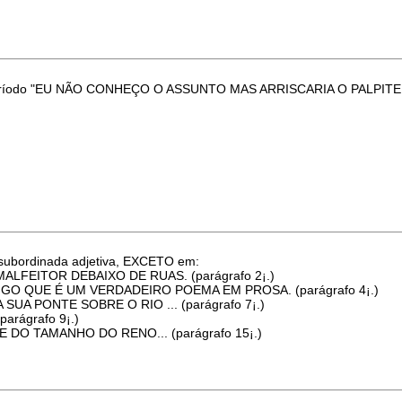
 do período "EU NÃO CONHEÇO O ASSUNTO MAS ARRISCARIA O PAL
 subordinada adjetiva, EXCETO em:
LFEITOR DEBAIXO DE RUAS. (parágrafo 2¡.)
IGO QUE É UM VERDADEIRO POEMA EM PROSA. (parágrafo 4¡.)
 SUA PONTE SOBRE O RIO ... (parágrafo 7¡.)
rágrafo 9¡.)
DO TAMANHO DO RENO... (parágrafo 15¡.)