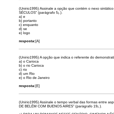
(Unirio1995) Assinale a opção que contém o nexo sintá
SÉCULOS" (parágrafo 5¡.).
a) e
b) portanto
c) enquanto
d) se
e) logo
resposta:
[A]
(Unirio1995) A opção que indica o referente do demon
a) o Carioca
b) o rio Carioca
c) rio
d) um Rio
e) o Rio de Janeiro
resposta:
[E]
(Unirio1995) Assinale o tempo verbal das formas entre
DE BELÉM COM BUENOS AIRES" (parágrafo 19¡.).