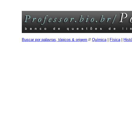
Buscar por palavras, tópicos & origem
//
Química
|
Física
|
Histó