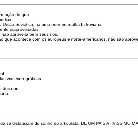
firmação de que:
undiais.
a União Soviética, há uma enorme malha hidroviária.
mente inaproveitadas.
, não aproveita bem seus rios.
te ao que acontece com os europeus e norte-americanos, não são aprove
al.
s vias hidrográficas.
o dos rios.
ária.
 ainda se distanciam do sonho do articulista, DE UM PAÍS ATIVÍSSIMO