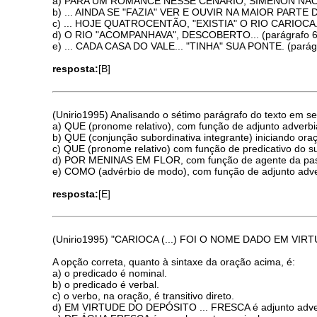
a) PARA UM ROMANCE NESSE CENÁRIO, SIMENON NÃO "D
b) ... AINDA SE "FAZIA" VER E OUVIR NA MAIOR PARTE D
c) ... HOJE QUATROCENTÃO, "EXISTIA" O RIO CARIOCA. (
d) O RIO "ACOMPANHAVA", DESCOBERTO... (parágrafo 6
e) ... CADA CASA DO VALE... "TINHA" SUA PONTE. (parágr
resposta:
[B]
(Unirio1995) Analisando o sétimo parágrafo do texto em s
a) QUE (pronome relativo), com função de adjunto adverbi
b) QUE (conjunção subordinativa integrante) iniciando oraç
c) QUE (pronome relativo) com função de predicativo do su
d) POR MENINAS EM FLOR, com função de agente da pas
e) COMO (advérbio de modo), com função de adjunto adve
resposta:
[E]
(Unirio1995) "CARIOCA (...) FOI O NOME DADO EM VIR
A opção correta, quanto à sintaxe da oração acima, é:
a) o predicado é nominal.
b) o predicado é verbal.
c) o verbo, na oração, é transitivo direto.
d) EM VIRTUDE DO DEPÓSITO ... FRESCA é adjunto adver