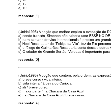
d) 12
e) 10
resposta:
[E]
(Unirio1995) A opção que melhor explica a evocação do RO
a) sendo francês, Simenon não saberia usar ESSE NÓ 
b) para cantar hidrovias internacionais é preciso um grand
c) Noel Rosa, autor de "Feitiço da Vila", fez do Rio perso
d) o fôlego de Guimarães Rosa daria conta desses 
e) O criador de Grande Sertão: Veredas é importante para 
resposta:
[D]
(Unirio1995) A opção que contém, pela ordem, as expressõe
a) breve curso / vida inteira.
b) vida inteira / à beira do Carioca.
c) ali / breve curso.
d) maior parte / na Chácara da Casa Azul.
e) na Chácara da Casa Azul / breve curso.
resposta:
[A]