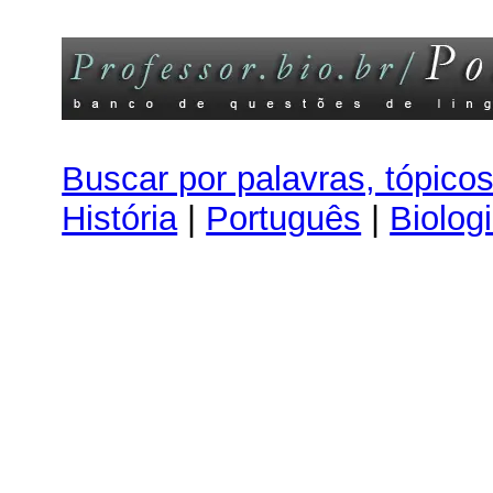
Buscar por palavras, tópico
História
|
Português
|
Biolog